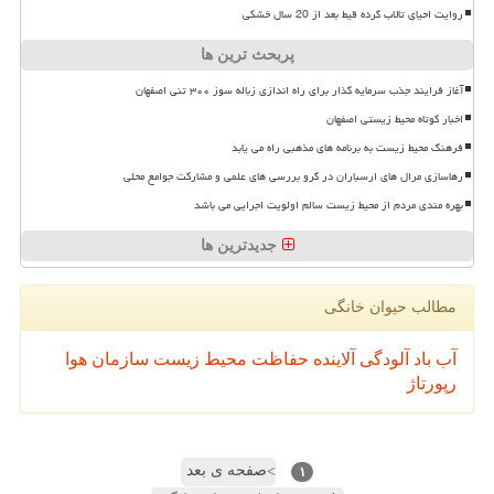
روایت احیای تالاب گرده قیط بعد از 20 سال خشکی
پربحث ترین ها
آغاز فرایند جذب سرمایه گذار برای راه اندازی زباله سوز ۳۰۰ تنی اصفهان
اخبار کوتاه محیط زیستی اصفهان
فرهنگ محیط زیست به برنامه های مذهبی راه می یابد
رهاسازی مرال های ارسباران در گرو بررسی های علمی و مشارکت جوامع محلی
بهره مندی مردم از محیط زیست سالم اولویت اجرایی می باشد
جدیدترین ها
مطالب حیوان خانگی
آب
باد
آلودگی
آلاینده
حفاظت محیط زیست
سازمان
هوا
رپورتاژ
صفحه ی بعد
>
۱