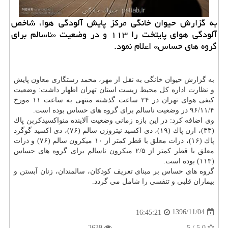
به گزارش حیوان خانگی مركز پایش آلودگی هوا، شاخص
آلودگی هوای پایتخت را ۱۱۳ و در وضعیت «ناسالم برای
گروه های حساس» اعلام نمود.
به گزارش حیوان خانگی به نقل از مهر، محمد رستگاری معاون پایش
و نظارت اداره كل محیط زیست استان تهران اظهار داشت: وضعیت
كیفی هوای تهران در ۲۴ ساعت گذشته منتهی به ساعت ۱۱ مورخ
۹۶/۱۱/۴ در وضعیت ناسالم برای گروه های حساس بوده است.
وی اضافه كرد: در این بازه زمانی وضعیت آلاینده منواكسیدكربن پاك
(۳۳)، ازن پاك (۱۹)، دی اكسید نیتروژن سالم (۷۶)، دی اكسید گوگرد
پاك (۱۶)، ذرات معلق با قطر كمتر از ۱۰ میكرون سالم (۷۶) و ذرات
معلق با قطر كمتر از ۲/۵ میكرون ناسالم برای گروه های حساس
(۱۱۳) بوده است.
گروه های حساس بر مبنای تعریف كودكان، سالمندان، زنان آبستن و
بیماران قلبی و تنفسی را شامل می گردد.
1396/11/04
16:45:21
2639
5.0 / 5