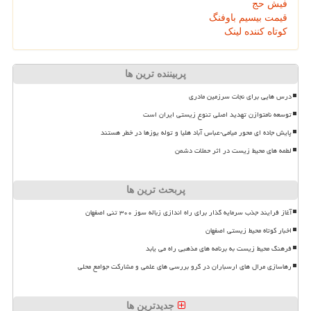
فیش حج
قیمت بیسیم باوفنگ
کوتاه کننده لینک
پربیننده ترین ها
درس هایی برای نجات سرزمین مادری
توسعه نامتوازن تهدید اصلی تنوع زیستی ایران است
پایش جاده ای محور میامی-عباس آباد هلیا و توله یوزها در خطر هستند
لطمه های محیط زیست در اثر حملات دشمن
پربحث ترین ها
آغاز فرایند جذب سرمایه گذار برای راه اندازی زباله سوز ۳۰۰ تنی اصفهان
اخبار کوتاه محیط زیستی اصفهان
فرهنگ محیط زیست به برنامه های مذهبی راه می یابد
رهاسازی مرال های ارسباران در گرو بررسی های علمی و مشارکت جوامع محلی
جدیدترین ها