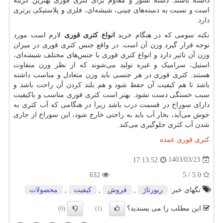
داشته باشند. دسته نسوز و مقاوم برای کتری قوری بهترین گزینه
است و نسبت به دسته‌های چینی، شیشه‌ای، فلزی و پلاستیکی برتری
دارد.
نکته سومی که در هنگام خرید
انواع کتری قوری
لازم است مورد
توجه قرار گیرد وزن آن است. در واقع جنس کتری قوری در میزان
وزن آن تاثیر دارد و انواع کتری قوری با جنس‌های مختلف شیشه‌ای،
استیل، سرامیک و غیره تولید می‌شوند که از نظر وزن متفاوت
هستند. کتری قوری در هر جنسی باید وزن متعادل و مناسب داشته
باشد تا هم کیفیت آن حفظ شود و هم بلند کردن آن راحت باشد و
سبب خستگی دست نشود. بهتر است کتری قوری مناسب و باکیفیت
دارای سوراخ در قسمت درب باشد زیرا در هنگامی که آب کتری به
جوش می‌آید، بخار آب باید به راحتی خارج شود، این سوراخ از جاری
شدن آب کتری جلوگیری می‌کند.
کتری قوری عمده
1403/03/23
17:13:52
632
5.0 / 5
تگهای خبر:
رپورتاژ
,
فروش
,
كیفیت
,
محصولات
این مطلب را می پسندید؟
(0)
(1)