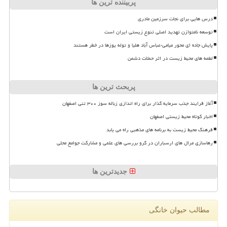
پربیننده ترین ها
درس هایی برای نجات سرزمین مادری
توسعه نامتوازن تهدید اصلی تنوع زیستی ایران است
پایش جاده ای محور میامی-عباس آباد هلیا و توله یوزها در خطر هستند
لطمه های محیط زیست در اثر حملات دشمن
پربحث ترین ها
آغاز فرایند جذب سرمایه گذار برای راه اندازی زباله سوز ۳۰۰ تنی اصفهان
اخبار کوتاه محیط زیستی اصفهان
فرهنگ محیط زیست به برنامه های مذهبی راه می یابد
رهاسازی مرال های ارسباران در گرو بررسی های علمی و مشارکت جوامع محلی
جدیدترین ها
مطالب حیوان خانگی