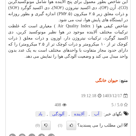
این شاخص بطور معمول برای پنج آلاینده هوا شامل مونوکسیدکربن
(CO)، اُزن (O۳)، دی اکسید نیتروژن (NO۲)، دی اکسید گوگرد (SO۲)
و ذرات معلق زیر ۲.۵ میکرون (PM۲.۵) اندازه گیری و بطور روزانه
در ایستگاه های پایش هوا، ثبت می شود.
شاخص کیفی هوا ( Air Quality Index ) معیاری است که غلظت
ترکیبات مختلف آلاینده موجود در هوا نظیر مونوکسید کربن، دی
اکسید گوگرد، ترکیبات نیتروژن دار، اوزون و ذرات معلق ( ذرات
کوچک تر از ۱۰ میکرومتر و ذرات کوچک تر از ۲.۵ میکرومتر) را که
دارای حدود مجاز متفاوت با واحدهای مختلف است به یک عدد بدون
واحد مبدل می کند و وضعیت آلودگی هوا را نمایش می دهد.
منبع:
حیوان خانگی
1403/12/17
19:12:18
408
5.0 / 5
تگهای خبر:
آب
,
آلاینده
,
آلودگی
,
باد
این مطلب را می پسندید؟
(0)
(1)