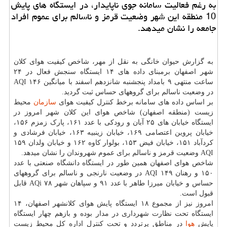
به رغم فعالیت سامانه جوی ناپایدار، در ایستگاه های پایش
10 منطقه این شهر وضعیت قرمز و ناسالم برای عموم افراد
جامعه را نشان میدهد.
به گزارش حیوان خانگی به نقل از مهر، شاخص کیفیت هوای کلان
شهر اصفهان برمبنای داده های ۱۴ ایستگاه سنجش فعال در ۲۴
ساعت منتهی ۹ بامداد پنجشنبه شانزدهم اسفند با میانگین ۱۴۶ AQI
در وضعیت ناسالم برای گروههای حساس ثبت گردید.
بر اساس داده های سامانه برخط کنترل کیفیت هوای
سازمان
محیط
زیست (منطقه اصفهان) شاخص هوای این کلان شهر امروز در
ایستگاه خیابان های ۲۵ آبان و رودکی با عدد ۱۶۱، پارک زمزم ۱۵۶،
خیابان پروین اعتصامی ۱۶۹، خیابان زینبیه ۱۶۳، خیابان فرشادی و
کردآباد ۱۵۱، خیابان فیض ۱۵۳، بولوار کاوه ۱۶۲ و خیابان ولدان ۱۵۹
AQI وضعیت قرمز و ناسالم برای عموم شهروندان را نشان میدهد.
شاخص هوای اصفهان همین طور در ایستگاه دانشگاه صنعتی با عدد
۱۵۰ و رهنان ۱۴۹ AQI در وضعیت نارنجی و ناسالم برای گروههای
حساس و خیابان میرزا طاهر با عدد ۹۱ و سپاهان شهر ۷۸ AQi قابل
قبول است.
امروز نیز از مجموع ۱۸ ایستگاه پایش هوای کلانشهر اصفهان، ۱۴
ایستگاه تحت نظارت شهرداری در مدار بوده و بازهم چهار ایستگاه
پایش
هوا
در مناطق پرتردد و تحت کنترل اداره کل محیط زیست