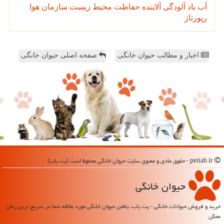
آب
باد
آلودگی
آلاینده
حفاظت محیط زیست
سازمان
هوا
رپورتاژ
اخبار و مطالب حیوان خانگی
صفحه اصلی حیوان خانگی
petiab.ir - حقوق مادی و معنوی سایت حیوان خانگی محفوظ است (پت یاب)
حیوان خانگی
خرید و فروش حیوانات خانگی - پت یاب، یافتن حیوان خانگی مورد علاقه شما در سریع ترین زمان
ممکن