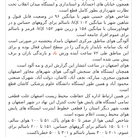
همچون خیابان های احمدآباد و استانداری و ایستگاه میدان انقلاب تحت
نظارت شهرداری بطور کامل قطع است.
شاخص هوای خمینی شهر با میانگین ۹۶ در وضعیت قابل قبول و
شاهین شهر با میانگین ۱۰۲ AQI ناسالم برای گروههای حساس و در
قهجاورستان با میانگین ۱۵۸ و زرین شهر ۱۵۲ AQI قرمز و ناسالم
برای عموم افراد جامعه است.
آلودگی هوای مناطق مرکزی اصفهان بامداد پنجشنبه در صورتی است
که یک سامانه ناپایدار بارندگی زا در سطح استان فعال بوده و برای
این مناطق طی ۷۲ ساعت آینده وزش
باد
و بارندگی باران و برف
پیش بینی شده است.
هوای اصفهان در ساعت انتشار این گزارش ابری و مه آلود است.
همچنان ایستگاه های سنجش آلودگی هوای شهرهای مجاور اصفهان
همچون سجزی، مبارکه، نجف آباد، کاشان، دولت آباد، شهرک صنعتی
محمود آباد و همین طور ایستگاه دانشگاه علوم پزشکی کاشان قطع
است.
در همین ارتباط اداره کل حفاظت محیط زیست اصفهان علت قطعی
تمامی ایستگاه های پایش هوا تحت کنترل این نهاد در شهر اصفهان و
هفت شهر دیگر استان را قطعی خطوط اینترنت ایستگاه های پایش
هوای محیط زیست اعلام نموده است.
شاخص کیفی هوا از صفر تا ۵۰ هوای پاک، ۵۱ تا ۱۰۰ هوای سالم،
۱۰۱ تا ۱۵۰ ناسالم برای گروههای حساس، ۱۵۱ تا ۲۰۰ ناسالم برای
عموم، ۲۰۱ تا ۳۰۰ بسیار ناسالم و ۳۰۱ تا ۵۰۰ خطرناکست.