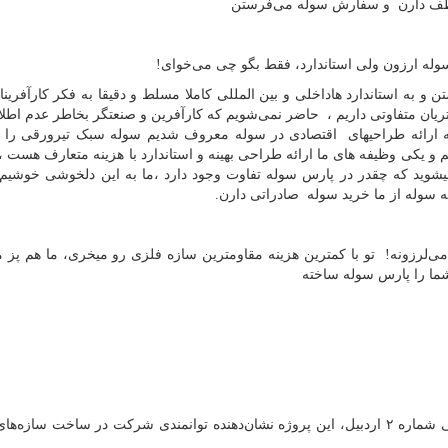
 لطف دارن و سفارش سوله می‌فرستن
وله ارزون ولی استاندارد، فقط بگو چی می‌خوای!
و به استاندارد هاداخلی و بین المللی کاملا مسلط و دقیقا به فکر کارآفرین
یان متفاوتی داریم ، حاضر نمی‌شویم که کارآفرین و صنعتگر بخاطر عدم اطلاع 
به ارائه طراحیهای اقتصادی در سوله معروف شدیم سوله سبک تیرورقی را د
م و یکی وظیفه های ما ارائه طراحی بهینه و استاندارد با هزینه متعارف هست 
 میشوید که چقدر در پارس سوله تفاوت وجود دارد ،ما به این دلخوشی خوشیم
 سوله از ما خرید سوله صادراتی دارن.
‌لرزونه! تو با کمترین هزینه مقاومترین سازه فلزی رو میخری، ما هم پز م
 شما را پارس سوله ساخته
سوله‌های پالایشگاه پایا زرین سبلان: واقع در شهرک صنعتی شماره ۲ اردبیل، این پروژه نشان‌دهنده توانمندی شرکت در ساخت 