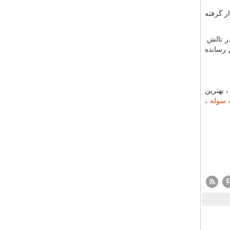
ر گرفته
در تالش
 رسانده
 بهترین
 سوله
،