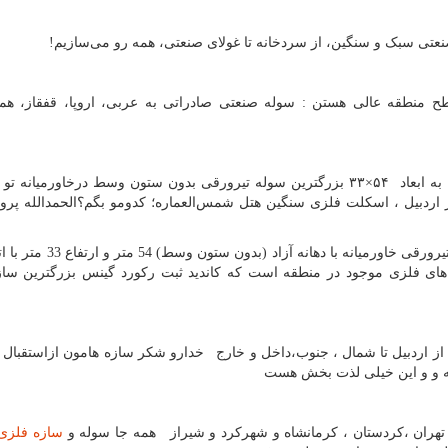
عتی سبک و سنگین، از سردخانه تا غولای صنعتی، همه رو می‌سازیم!
ح منطقه عالی هستن : سوله صنعتی صادراتی به عربی، اروپا، قفقاز، هم
مهدی صمدی: غول سازه های فلزی ایران با وزن ۱۲۰۰تن به ابعاد ۵۴×۳۳ بزرگترین سوله تیرورقی بدون ستون وسط درخاورم
 بلوکهای اتوکلاو در اردبیل ، اسکلت فلزی سنگین هتل شمس‌العماره؛ کدومو بگم؟الحمدالله 
(سازه فلزی موج‌های آبی سرعین: بزرگ‌ترین سازه فلزی تیرورقی خاورمیا
 های فلزی موجود در منطقه است که کاندید ثبت رکورد گینس بزرگترین سا
ز اردبیل تا شمال ، جنوب،داخل و خارج خدارو شکر سازه هامون ازاستقبال
کنه و و این خیلی لذت بخش هست
، تهران ،کردستان ، کرمانشاه و شهرکرد و شیراز همه جا سوله و
سازه فلزی