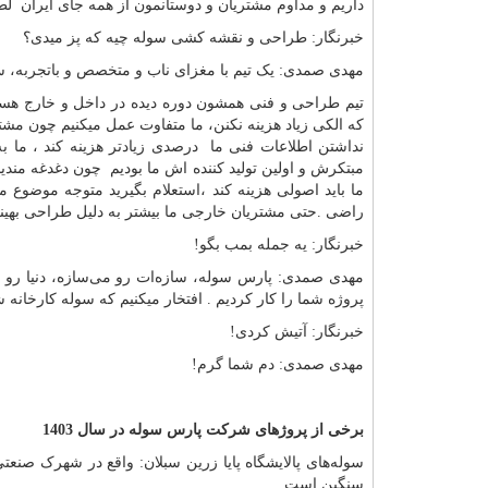
داریم و مداوم مشتریان و دوستانمون از همه جای ایران
خبرنگار: طراحی‌ و نقشه کشی سوله چیه که پز میدی؟
مهدی صمدی: یک تیم با مغزای ناب و متخصص و باتجربه، س
تیم طراحی و فنی همشون دوره دیده در داخل و خارج هستن 
که الکی زیاد هزینه نکنن، ما متفاوت عمل میکنیم چون مشتر
نداشتن اطلاعات فنی ما درصدی زیادتر هزینه کند ، ما 
مبتکرش و اولین تولید کننده اش ما بودیم چون دغدغه مندی
ما باید اصولی هزینه کند ،استعلام بگیرید متوجه موضوع
راضی .حتی مشتریان خارجی ما بیشتر به دلیل طراحی بهینه
خبرنگار: یه جمله بمب بگو!
مهدی صمدی: پارس سوله، سازه‌ات رو می‌سازه، دنیا رو می
پروژه شما را کار کردیم . افتخار میکنیم که سوله کارخانه
خبرنگار: آتیش کردی!
مهدی صمدی: دم شما گرم!
برخی از پروژهای شرکت پارس سوله در سال 1403
سنگین است.