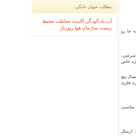
مطالب حیوان خانگی
آب
باد
آلودگی
آلاینده
حفاظت محیط
زیست
سازمان
هوا
رپورتاژ
ه جا رو
یانه تو سرعین،
پروژه خاص
نه با دهانه آزاد (بدون ستون وسط) 54 متر و ارتفاع 33 متر با اتصال پیچ
زه فلزی
 مناسبی
ارسال