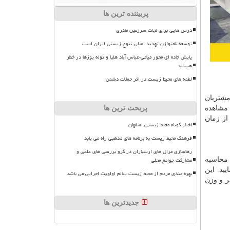
پربیننده ترین ها
درس هایی برای نجات سرزمین مادری
توسعه نامتوازن تهدید اصلی تنوع زیستی ایران است
پایش جاده ای محور میامی-عباس آباد هلیا و توله یوزها در خطر
هستند
لطمه های محیط زیست در اثر حملات دشمن
مشتریان
 مشاهده
پربحث ترین ها
از زمان
اخبار کوتاه محیط زیستی اصفهان
فرهنگ محیط زیست به برنامه های مذهبی راه می یابد
رهاسازی مرال های ارسباران در گرو بررسی های علمی و
مشارکت جوامع محلی
 محاسبه
ید. این
بهره مندی مردم از محیط زیست سالم اولویت اجرایی می باشد
 و وزن
جدیدترین ها