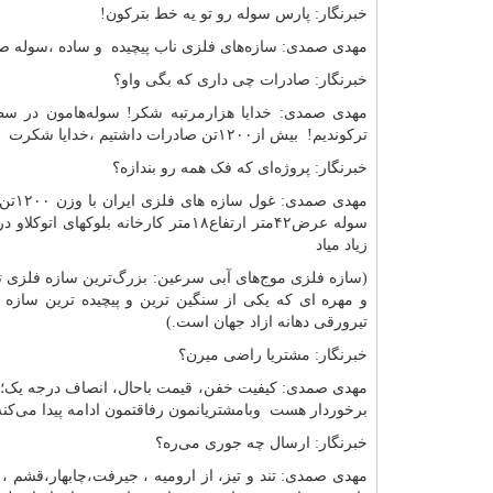
خبرنگار: پارس سوله رو تو یه خط بترکون!
مهدی صمدی: سازه‌های فلزی ناب پیچیده و ساده ،سوله صن
خبرنگار: صادرات چی داری که بگی واو؟
مهدی صمدی: خدایا هزارمرتبه شکر! سوله‌هامون در سط
ترکوندیم! بیش از۱۲۰۰تن صادرات داشتیم ،خدایا شکرت
خبرنگار: پروژه‌ای که فک همه رو بندازه؟
سوله عرض۴۲متر ارتفاع۱۸متر کارخانه
زیاد میاد
و مهره ای که یکی از سنگین ترین و پیچیده ترین سازه
تیرورقی دهانه ازاد جهان است.)
خبرنگار: مشتریا راضی میرن؟
مهدی صمدی: کیفیت خفن، قیمت باحال، انصاف درجه یک؛ ا
برخوردار هست وبامشتریانمون رفاقتمون ادامه پیدا می‌
خبرنگار: ارسال چه جوری می‌ره؟
مهدی صمدی: تند و تیز، از ارومیه ، جیرفت،چابهار،قشم 