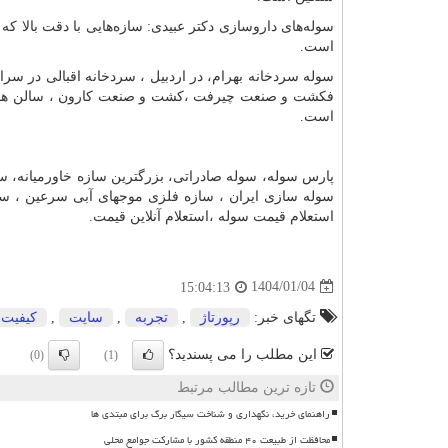
سوله‌های داروسازی دکتر عبیدی: سازه‌هایی با دقت بالا ک
است.
سوله سردخانه بهرام، در اردبیل ، سردخانه اقبالی در سر
فکشت و صنعت چیرفت ،کشت و صنعت کارون ، سالن های ور
است.
پارس سوله، سوله صادراتی، بزرگترین سازه خاورمیانه، سنگ
سوله سازی ایران ، سازه فلزی موجهای آبی سرعین ، س
استعلام قیمت سوله ،استعلام آنلاین قیمت.
1404/01/04
15:04:13
تگهای خبر:
رپورتاژ
,
تجربه
,
سایت
,
كیفیت
این مطلب را می پسندید؟
(0)
(1)
تازه ترین مطالب مرتبط
راهنمای خرید، نگهداری و شناخت سیگار برگ برای مبتدی ها
محافظت از طبیعت ۴۰ منطقه کشور با مشارکت جوامع محلی