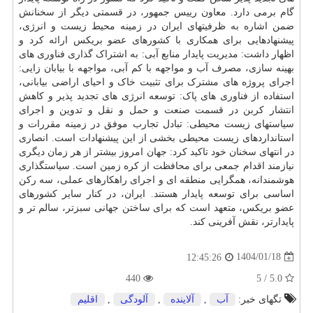
گام برمی دارد. معاون رییس جمهور، در قسمتی دیگر از سخنانش
ضمن اشاره به ظرفیتهای ایران در زمینه محیط زیست و انرژی،
پیشنهادهایی برای همکاری با کشورهای عضو بریکس ارائه کرد و
اظهار داشت: مدیریت پایدار منابع آبی: به اشتراک گذاری فناوری های
بهینه سازی، مصرف آب و مواجهه با کم آبی، مواجهه با بیابان زایی:
اجرای پروژه های مشترک برای تثبیت خاک و احیای اراضی بیابانی،
استفاده از فناوری های پاک: توسعه انرژی های تجدید پذیر و کاهش
انتشار کربن در قسمت صنعت و حمل و نقل و تدوین و اجرای
سیاستهای زیست محیطی: تبادل تجارب موفق در زمینه مقررات و
استانداردهای زیست محیطی بخشی از این پیشنهادات است. انصاری
در انتهای سخنان خود تاکید کرد: جهان امروز بیشتر از هر زمان دیگری
نیازمند اقدام جمعی برای محافظت از کره زمین است. سیاستگذاری
هوشمندانه، همگرایی منطقه ای و اجرای راهکارهای عملی، سه رکن
اساسی برای توسعه پایدار هستند. ایران، در کنار سایر کشورهای
عضو بریکس، متعهد است که برای ساختن جهانی سبزتر، سالم تر و
پایدارتر، نقش آفرینی کند.
1404/01/18
12:45:26
440
5.0 / 5
تگهای خبر:
آب
,
آلاینده
,
آلودگی
,
اقلیم