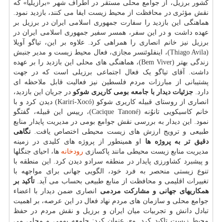
کشور برزیل، از جوامع محلی مستقر در اطراف شهر «برازیلیا» که
نقش مؤثری در محافظت از محیط زیست ایفا می کنند، بازدید نمود.
هماهنگی این بازدید را سفارت جمهوری اسلامی ایران در برزیل بر
عهده داشت و در این سفر، همسر سفیر جمهوری اسلامی ایران در
برزیل نیز خانم انصاری را همراهی کرد. علاوه بر این، تیاگو آویلا
(Thiago Avila)، اینفلوئنسر مجازی، فعال محیط زیست و مدیر جنبش
زندگی بهتر (Bem Viver)، هماهنگی های محلی این بازدید را بر عهده
داشت. آقای تیاگو یک فعال اجتماعی برزیلی است که در جهت
پشتیبانی از مبارزات مردم فلسطین نیز فعالیت قابل ملاحظه ای
دارد.
جزئیات دیدار با جامعه بومی کاریری شوکو
در جریان این بازدید،
انصاری از روستای قبیله کاریری شوکو (Karirí-Xocó) دیدن کرد و با
خانم کاسیکویی تانوُنه (Cacique Tanoné)، رییس این قبیله، گفتگو
نمود. این دیدار به بررسی نقش جوامع بومی در مدیریت پایدار منابع
طبیعی و ترویج ارزش های زیست محیطی اختصاص یافت.
نگاهی
دقیق تر به پروژه ها
او همینطور از پروژه های کلیدی در زمینه
مدیریت منابع زیست محیطی مانند پاکسازی
رودخانه
ها، احیای جنگلها
و پیشبرد کشاورزی پایدار در منطقه سرادو دیدن کرد. این منطقه با
تنوع زیستی منحصر به فرد خود، الگویی جهانی برای مواجهه با
تغییرات اقلیمی و محافظت از منابع طبیعی بحساب می آید.
تأکید بر
همکاریهای جهانی و مشارکت مردمی
انصاری ضمن دیدار با اعضاء
جوامع محلی و سازمان های مردم نهاد فعال در این عرصه، بر اهمیت
تبادل دانش و تجربیات میان ایران و برزیل و نقش مردم در حفظ
محیط زیست تاکید کرد. وی عنوان کرد: جامعه بومی و محلی می