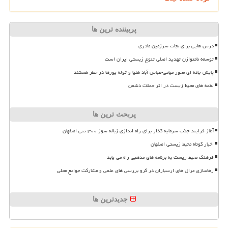
پربیننده ترین ها
درس هایی برای نجات سرزمین مادری
توسعه نامتوازن تهدید اصلی تنوع زیستی ایران است
پایش جاده ای محور میامی-عباس آباد هلیا و توله یوزها در خطر هستند
لطمه های محیط زیست در اثر حملات دشمن
پربحث ترین ها
آغاز فرایند جذب سرمایه گذار برای راه اندازی زباله سوز ۳۰۰ تنی اصفهان
اخبار کوتاه محیط زیستی اصفهان
فرهنگ محیط زیست به برنامه های مذهبی راه می یابد
رهاسازی مرال های ارسباران در گرو بررسی های علمی و مشارکت جوامع محلی
جدیدترین ها