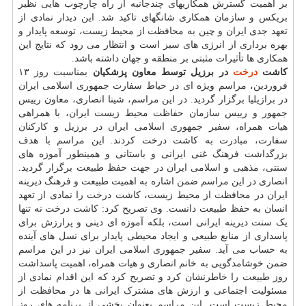
بر اهمیت گسترش همکاریهای چندجانبه از راه چارچوب هایی نظیر
بریکس و سازمان همکاری شانگهای تاکید شد. این دیدار نمادی از
تعهد جدی ایران و چین به محافظت از محیط زیست، توسعه پایدار و
بهره برداری از انرژی های سبز است و انتظار می رود که نتایج این
همکاری ها تأثیرات مثبتی بر منطقه و جهان داشته باشد.
کاشت
درخت
در برزیل توسط معاون پزشکیان
بمناسبت روز ۱۳
فروردین، مراسم ویژه ای در حیاط سفارت جمهوری اسلامی ایران
در برازیلیا برگزار گردید. در این مراسم، شینا انصاری، معاون رییس
جمهور و رییس سازمان حفاظت محیط زیست ایران، با همراهی
هیات همراه، سفیر جمهوری اسلامی ایران در برزیل و کارکنان
سفارت، مبادرت به کاشت درخت کردند. این مراسم با هدف
بزرگداشت فرهنگ غنی ایرانی و باستانی و همینطور آموزه های
سنتی، مذهبی و اسلامی ایران در جهت حفظ طبیعت برگزار گردید.
انصاری در این مراسم ضمن اشاره به اهمیت طبیعت و فرهنگ دیرینه
ایران در محافظت از محیط زیست، کاشت درخت را نمادی از تعهد
انسان به حفظ طبیعت دانست. وی تصریح کرد: کاشت درخت نه تنها
یک سنت دیرینه ایرانی است، بلکه آموزه ای دینی و پرارزش برای
پاسداری از منابع طبیعی و ایجاد محیطی پایدار برای نسل های آینده
به حساب می آید. سفیر جمهوری اسلامی ایران نیز در این مراسم
ضمن خوشامدگویی به خانم انصاری و هیات همراه، اهمیت پاسداشت
روز طبیعت را خاطرنشان کرد و تصریح کرد که این اقدام نمادی از
مسئولیت اجتماعی و ارزش های مشترک ایرانی ها در محافظت از
محیط زیست است. این مراسم بعنوان بخشی از برنامه های روز