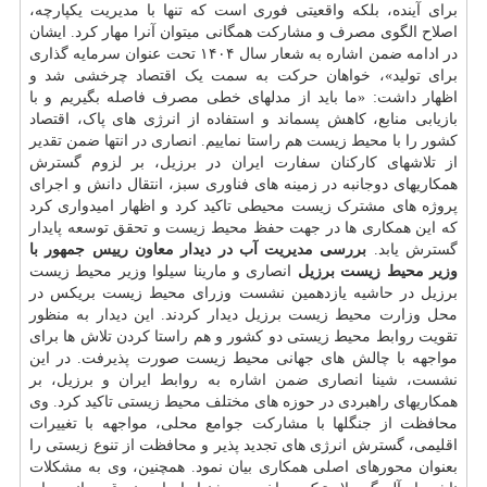
برای آینده، بلکه واقعیتی فوری است که تنها با مدیریت یکپارچه،
اصلاح الگوی مصرف و مشارکت همگانی میتوان آنرا مهار کرد. ایشان
در ادامه ضمن اشاره به شعار سال ۱۴۰۴ تحت عنوان سرمایه گذاری
برای تولید»، خواهان حرکت به سمت یک اقتصاد چرخشی شد و
اظهار داشت: «ما باید از مدلهای خطی مصرف فاصله بگیریم و با
بازیابی منابع، کاهش پسماند و استفاده از انرژی های پاک، اقتصاد
کشور را با محیط زیست هم راستا نماییم. انصاری در انتها ضمن تقدیر
از تلاشهای کارکنان سفارت ایران در برزیل، بر لزوم گسترش
همکاریهای دوجانبه در زمینه های فناوری سبز، انتقال دانش و اجرای
پروژه های مشترک زیست محیطی تاکید کرد و اظهار امیدواری کرد
که این همکاری ها در جهت حفظ محیط زیست و تحقق توسعه پایدار
گسترش یابد.
بررسی مدیریت آب در دیدار معاون رییس جمهور با
وزیر محیط زیست برزیل
انصاری و مارینا سیلوا وزیر محیط زیست
برزیل در حاشیه یازدهمین نشست وزرای محیط زیست بریکس در
محل وزارت محیط زیست برزیل دیدار کردند. این دیدار به منظور
تقویت روابط محیط زیستی دو کشور و هم راستا کردن تلاش ها برای
مواجهه با چالش های جهانی محیط زیست صورت پذیرفت. در این
نشست، شینا انصاری ضمن اشاره به روابط ایران و برزیل، بر
همکاریهای راهبردی در حوزه های مختلف محیط زیستی تاکید کرد. وی
محافظت از جنگلها با مشارکت جوامع محلی، مواجهه با تغییرات
اقلیمی، گسترش انرژی های تجدید پذیر و محافظت از تنوع زیستی را
بعنوان محورهای اصلی همکاری بیان نمود. همچنین، وی به مشکلات