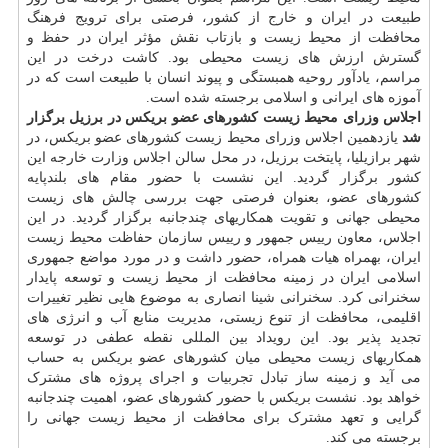
طبیعت در ایران و خارج از کشور، فرصتی برای ترویج فرهنگ
محافظت از محیط زیست و بازتاب نقش مؤثر ایران در حفظ و
گسترش ارزش های زیست محیطی بود. کاشت درخت در این
مراسم، یادآور روحیه همبستگی و پیوند انسان با طبیعت است که در
آموزه های ایرانی و اسلامی برجسته شده است.
اجلاس وزرای محیط زیست کشورهای عضو بریکس در برزیل برگزار
شد
یازدهمین اجلاس وزرای محیط زیست کشورهای عضو بریکس، در
شهر برازیلیا، پایتخت برزیل، در محل سالن اجلاس وزارت خارجه این
کشور برگزار گردید. این نشست با حضور مقام های بلندپایه
کشورهای عضو، بعنوان فرصتی جهت بررسی چالش های زیست
محیطی جهانی و تقویت همکاریهای چندجانبه برگزار گردید. در این
اجلاس، معاون رییس جمهور و رییس سازمان حفاظت محیط زیست
ایران، بهمراه هیات همراه، حضور داشت و در مورد مواضع جمهوری
اسلامی ایران در زمینه محافظت از محیط زیست و توسعه پایدار
سخنرانی کرد. سخنرانی شینا انصاری به موضوع هایی نظیر تغییرات
اقلیمی، محافظت از تنوع زیستی، مدیریت منابع آب و انرژی های
تجدید پذیر بود. این رویداد بین المللی نقطه عطفی در توسعه
همکاریهای زیست محیطی میان کشورهای عضو بریکس به حساب
می آید و زمینه ساز تبادل تجربیات و اجرای پروژه های مشترک
خواهد بود. نشست بریکس با حضور کشورهای عضو، اهمیت چندجانبه
گرایی و تعهد مشترک برای محافظت از محیط زیست جهانی را
برجسته می کند.