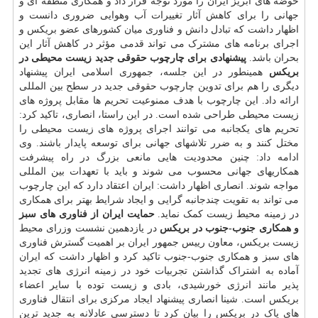
حوضه های آبریز ایران را مورد توجه قرار داد و همکاری منطقه ای و
جهانی را برای کاهش آثار تغییرات آب وهوایی ضروری دانست و
اظهار داشت که تبادل دانش و فناوری میان کشورهای عضو بریکس و
اجرای برنامه های مشترک می تواند قدمی مؤثر در کاهش آثار این
بحران باشد.
پیشنهادی برای چارچوب حقوقی جدید زیست محیطی در
بریکس
همینطور در این جلسه، جمهوری اسلامی ایران پیشنهاد
دیگری را هم برای تدوین چارچوب حقوقی جدید در سطح بین المللی
ارائه داد. این چارچوب با هدف ممنوعیت تحریم ها مقابل پروژه های
زیست محیطی طراحی شده است. در این راستا، انصاری، تاکید کرد:
تحریم های یکجانبه می توانند اجرای پروژه های زیست محیطی را
مختل کنند و به ضرر تلاشهای جهانی برای توسعه پایدار باشند. وی
ادامه داد: چنین محدودیت هایی مانعی بزرگ در راه پیشرفت
همکاریهای جهانی محسوب می شوند و باید با تعهدات بین المللی
مواجه شوند. انصاری اظهار داشت: ایران اعتقاد دارد که این چارچوب
می تواند به تقویت چندجانبه گرایی و ایجاد شرایط بهتر برای همکاری
در زمینه محیط زیست کمک نماید.
حمایت ایران از فناوری های سبز
و همکاری جنوب-جنوب در بریکس
در یازدهمین نشست وزرای محیط
زیست بریکس، معاون رییس جمهور ایران بر اهمیت گسترش فناوری
های سبز و همکاری جنوب-جنوب تاکید کرد و اظهار داشت که ایران
آماده به اشتراک گذاشتن تجربیات خود در زمینه انرژی های تجدید
پذیر مانند انرژی خورشیدی، بادی و زیست توده با سایر اعضاء
بریکس است. شینا انصاری پیشنهاد ایجاد مرکزی برای انتقال فناوری
های پاک در بریکس را بیان کرد تا دسترسی عادلانه به جدید ترین