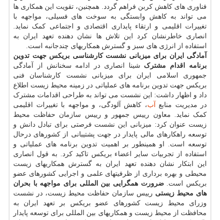
فناوری های کاهش کربن فراهم گردد. همچنین، تقویت این همکاری ها
می تواند به کاهش وابستگی به سوخت های فسیلی، مواجهه با
تغییرات اقلیمی و ارتقاء پایداری اقتصادی و اجتماعی کمک نماید.
انصاری خاطرنشان کرد این تلاش ها نشان دهنده تعهد ایران به
استفاده از انرژی های سبز و گسترش همکاریهای چندجانبه است.
آمادگی ایران برای میزبانی نشست کارشناسی بریکس جهت تدوین
برنامه اقدام مشترک
شینا انصاری در ادامه سخنانش از آمادگی
جمهوری اسلامی ایران برای میزبانی نشست کارشناسان فنی
بریکس جهت تدوین برنامه های عملیاتی در زمینه محیط زیست اطلاع
داد و اظهار داشت: این نشست می تواند به طراحی اقدامات مشترک
در مدیریت منابع
آب
، کاهش آلودگی، و مواجهه با تغییرات اقلیمی
کمک نماید. معاون رییس جمهور و رییس سازمان حفاظت محیط
زیست عنوان کرد: میزبانی این نشست فرصتی برای تبادل دانش و
توسعه راهکارهای مالی پایدار در جهت پشتیبانی از کشورهای درحال
توسعه است. او همینطور بر اهمیت تدوین برنامه های عملیاتی و
استفاده از تجربیات سایر اعضاء بریکس تاکید کرد. به قول انصاری
این ابتکار نشان دهنده تعهد ایران به گسترش همکاریهای زیست
محیطی و بهره برداری از ظرفیتهای علمی و اجرایی کشورهای عضو
بریکس است.
ضرورت همگرایی بین المللی برای مواجهه با بحران
های محیط زیستی
رییس سازمان حفاظت محیط زیست، در نشست
وزرای محیط زیست کشورهای عضو بریکس بر تعهد ایران به
محافظت از محیط زیست و همکاریهای بین المللی برای توسعه پایدار