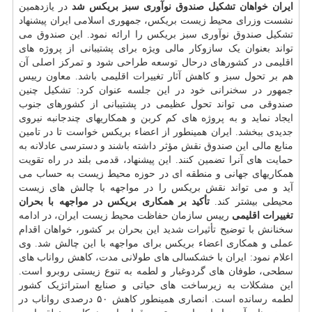
ایران خواهان تشکیل صندوق نوآوری سبز بریکس شد
در یازدهمین
نشست وزرای محیط زیست بریکس، جمهوری اسلامی ایران پیشنهاد
تشکیل صندوق نوآوری سبز بریکس را ارائه نمود. این صندوق می
تواند بعنوان یک سازوکار مالی ویژه برای پشتیبانی از پروژه های
اقلیمی در کشورهای درحال توسعه طراحی شود و تمرکز اصلی آن
هم بر تحول سبز و کاهش آثار تغییرات اقلیمی باشد. معاون رییس
جمهور در سخنرانی خود در این جلسه عنوان کرد: تشکیل چنین
صندوقی می تواند تحول عظیمی در پشتیبانی از کشورهای جنوب
ایجاد نماید و به پروژه های کم کربن و همکاریهای چندجانبه نیروی
جدیدی ببخشد. ایران همینطور از اعضاء بریکس خواست تا در تامین
منابع مالی این صندوق نقش مؤثر داشته باشند و دسترسی عادلانه به
حمایت های آنرا تضمین کنند. این پیشنهاد، قدمی بلند در راه تقویت
همکاریهای جهانی و منطقه ای در حوزه محیط زیست به حساب می
آید و می تواند نقش بریکس را در مواجهه با چالش های زیست
محیطی بیشتر کند.
تأکید بر همکاری بریکس در مواجهه با بحران
تغییرات اقلیمی
رییس سازمان حفاظت محیط زیست ایران، در ادامه
سخنانش با توضیح تأثیرات شدید این بحران بر کشور، خواهان اقدام
عملی و همکاری اعضاء بریکس برای مواجهه با این چالش شد. وی
اعلام نمود: ایران با خشکسالی های طولانی مدت، کاهش رواناب های
سطحی، طوفان های گردوغبار و لطمه به تنوع زیستی روبرو است.
این مشکلات به زیرساخت های حیاتی و صنایع استراتژیک کشور
لطمه رسانده است. انصاری همینطور کاهش ۵۰ درصدی رواناب در