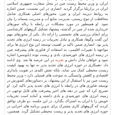
ایران، و وزیر محیط زیست چین در محل سفارت جمهوری اسلامی
ایران در برازیلیا برگزار گردید. انصاری در این نشست، ضمن اشاره
به روابط دیرینه ایران و چین، محورهای اصلی همکاری شامل
محافظت از تنوع زیستی، مدیریت منابع آب و مدیریت پسماند را بیان
نمود. او همینطور در مورد مشکلات در رابطه با زباله سوزهای
خریداری شده از چین در گذشته، پیشنهاد تشکیل گروههای کارشناسی
برای انجام بررسی های تخصصی را ارائه داد. یکی از محورهای مهم
این گفت وگوها، همکاری و تبادل تجربیات در زمینه انرژی های تجدید
پذیر بود. انصاری ضمن تاکید بر اهمیت توسعه این نوع انرژی ها برای
مواجهه با تغییرات اقلیمی، به استفاده از فناوری های پیشرفته چین
در زمینه انرژی های خورشیدی، بادی و زیست توده (بایومس) اشاره
نمود و خواهان تبادل دانش و
تجربه
در این عرصه ها شد. وی ادامه
داد: «همکاری در حوزه انرژی های تجدید پذیر نه تنها به بهبود کیفیت
زیست محیطی کمک می نماید، بلکه نقش کلیدی در تقویت پایداری
اقتصادی و کاهش وابستگی به سوخت های فسیلی دارد.» وزیر محیط
زیست چین نیز با استقبال از این پیشنهاد، بر دستاوردهای کشورش در
توسعه فناوری های در رابطه با انرژی های تجدید پذیر تاکید کرد. او
تصریح کرد که چین در دهه های اخیر پیشرفت های قابل توجهی در
زمینه انرژی های خورشیدی و بادی داشته و آماده است تجربیات
خویش را با ایران به اشتراک بگذارد. در این جلسه، دو طرف توافق
کردند که گروههای کاری مشترک برای تدوین برنامه های اجرایی در
حوزه انرژی های تجدید پذیر و زیست محیطی تشکیل گردد. همچنین،