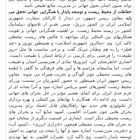
تواند ستون اصلی تحول جهانی در مدیریت منابع طبیعی باشد.
حفاظت از محیط زیست و توسعه پایدار با همگرایی جهانی تحقق می
یابد
معاون رییس جمهور، در دیدار با کارکنان سفارت جمهوری
اسلامی ایران در کشور برزیل، ضمن تقدیر از تلاشهای دیپلماتیک
کشور در زمینه محیط زیست، بر اهمیت همگرایی جهانی و تقویت
همکاریهای بین المللی برای مواجهه با چالش های زیست محیطی
تاکید کرد. وی «سالروز جمهوری اسلامی» و همینطور نوروز و «عید
فطر» را به هم وطنان تبریک گفت و برخی مناسبت ها مثل «روز
طبیعت» را فرصتی برای بازبینی در ارتباط انسان با طبیعت دانست.
انصاری خاطرنشان کرد: اینروزها نمادی از همزیستی انسان و طبیعت
است، اما متاسفانه مراسم ها و آیین های فرهنگی ما گاهی با لطمه
های زیست محیطی چون آلودگی و تخریب همراه می شوند. معاون
رییس جمهور ایران همینطور به حضور کشورمان در نشست وزرای
محیط زیست کشورهای عضو بریکس اشاره نمود و آنرا نشانه ای از
عزم جدی ایران برای ایفای نقشی مؤثر در حل بحران های جهانی
دانست. وی ادامه داد: همکاری با نهادهای بین المللی و بهره برداری
از تکنولوژی های جدید تنها راهکارهای قابل اعتماد برای مدیریت
بحران هایی چون تغییرات اقلیمی، کمبود منابع آب و بحران های
زیست محیطی دیگر است. انصاری در قسمت دیگری از سخنان خود
به بحران های زیست محیطی همچون «ناترازی انرژی»، «کمبود آب»
و «تخریب سرزمینی» اشاره نمود و آنها را نتیجه بی توجهی به اصول
توسعه پایدار دانست. وی تاکید کرد: تغییرات اقلیمی نه تنها تهدیدی