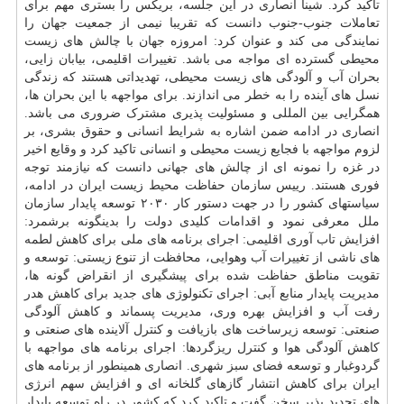
تاکید کرد. شینا انصاری در این جلسه، بریکس را بستری مهم برای
تعاملات جنوب-جنوب دانست که تقریبا نیمی از جمعیت جهان را
نمایندگی می کند و عنوان کرد: امروزه جهان با چالش های زیست
محیطی گسترده ای مواجه می باشد. تغییرات اقلیمی، بیابان زایی،
بحران آب و آلودگی های زیست محیطی، تهدیداتی هستند که زندگی
نسل های آینده را به خطر می اندازند. برای مواجهه با این بحران ها،
همگرایی بین المللی و مسئولیت پذیری مشترک ضروری می باشد.
انصاری در ادامه ضمن اشاره به شرایط انسانی و حقوق بشری، بر
لزوم مواجهه با فجایع زیست محیطی و انسانی تاکید کرد و وقایع اخیر
در غزه را نمونه ای از چالش های جهانی دانست که نیازمند توجه
فوری هستند. رییس سازمان حفاظت محیط زیست ایران در ادامه،
سیاستهای کشور را در جهت دستور کار ۲۰۳۰ توسعه پایدار سازمان
ملل معرفی نمود و اقدامات کلیدی دولت را بدینگونه برشمرد:
افزایش تاب آوری اقلیمی: اجرای برنامه های ملی برای کاهش لطمه
های ناشی از تغییرات آب وهوایی، محافظت از تنوع زیستی: توسعه و
تقویت مناطق حفاظت شده برای پیشگیری از انقراض گونه ها،
مدیریت پایدار منابع آبی: اجرای تکنولوژی های جدید برای کاهش هدر
رفت آب و افزایش بهره وری، مدیریت پسماند و کاهش آلودگی
صنعتی: توسعه زیرساخت های بازیافت و کنترل آلاینده های صنعتی و
کاهش آلودگی هوا و کنترل ریزگردها: اجرای برنامه های مواجهه با
گردوغبار و توسعه فضای سبز شهری. انصاری همینطور از برنامه های
ایران برای کاهش انتشار گازهای گلخانه ای و افزایش سهم انرژی
های تجدید پذیر سخن گفت و تاکید کرد که کشور در راه توسعه پایدار