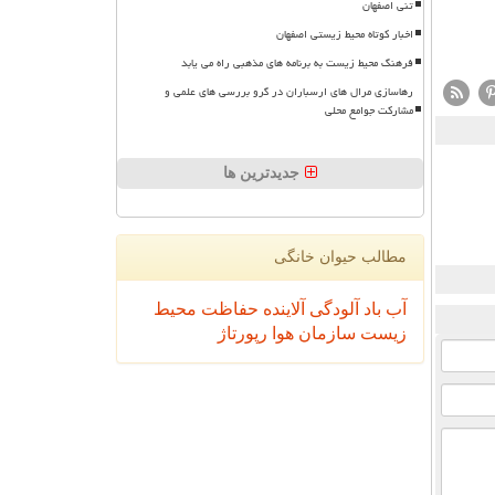
تنی اصفهان
اخبار کوتاه محیط زیستی اصفهان
فرهنگ محیط زیست به برنامه های مذهبی راه می یابد
رهاسازی مرال های ارسباران در گرو بررسی های علمی و
مشارکت جوامع محلی
جدیدترین ها
مطالب حیوان خانگی
آب
باد
آلودگی
آلاینده
حفاظت محیط
زیست
سازمان
هوا
رپورتاژ