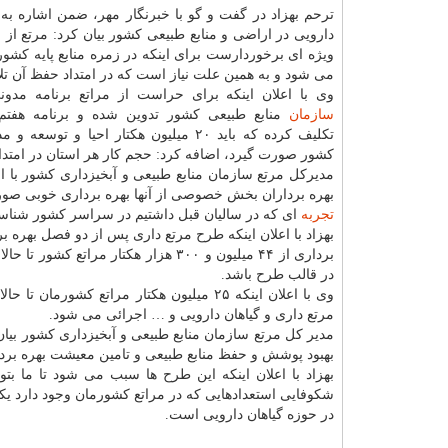
ترحم بهزاد در گفت و گو با خبرنگار مهر، ضمن اشاره به ت
دارویی در اراضی و منابع طبیعی کشور بیان کرد: مرتع از 
ویژه ای برخوردارست برای اینکه در زمره منابع پایه کشو
می شود و به همین علت نیاز است که در امتداد حفظ آن ت
وی با اعلان اینکه برای حراست از مراتع برنامه مد
سازمان
منابع طبیعی کشور تدوین شده و برنامه هفتم 
تکلیف کرده که باید ۲۰ میلیون هکتار احیا و توسع
کشور صورت گیرد، اضافه کرد: حجم کار هر استان در ام
بهره برداران بخش خصوصی از آنها بهره برداری خوبی صورت
تجربه
ای که در سالیان قبل داشتیم در سراسر کشور شناسایی شده اند و بهره بر
بهزاد با اعلان اینکه طرح مرتع داری پس از دو فصل بهره ب
برداری از ۴۴ میلیون و ۳۰۰ هزار هکتار
در قالب طرح باشد.
وی با اعلان اینکه ۲۵ میلیون هکتار مراتع
مرتع داری و گیاهان دارویی و … اجرائی می شود.
مدیر کل مرتع سازمان منابع طبیعی و آبخیزداری کشور بیان کر
بهبود پوشش و حفظ منابع طبیعی و تامین معیشت بهره بردار
بهزاد با اعلان اینکه این طرح ها سبب می شود تا ما بتو
شکوفایی استعدادهایی که در مراتع کشورمان وجود دارد یک
در حوزه گیاهان دارویی است.