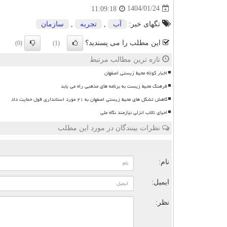
1404/01/24
11:09:18
تگهای خبر:
آب
,
تجربه
,
سازمان
این مطلب را می پسندید؟
(0)
(1)
تازه ترین مطالب مرتبط
اخبار کوتاه محیط زیستی اصفهان
فرهنگ محیط زیست به برنامه های مذهبی راه می یابد
کاهش تشکل های محیط زیستی اصفهان به ۲۱ مورد استانداری قول حمایت داد
احیای تالاب انزلی نیازمند نگاه ملی
نظرات بینندگان در مورد این مطلب
ن
نام:
ایمیل:
نظر: