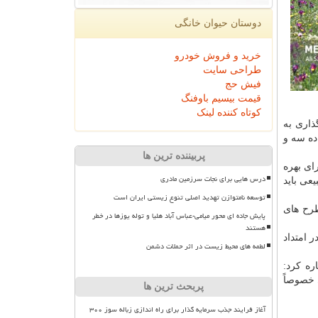
دوستان حیوان خانگی
خرید و فروش خودرو
طراحی سایت
فیش حج
قیمت بیسیم باوفنگ
کوتاه کننده لینک
می شود با واگذاری به
ده سه و
پربیننده ترین ها
ای بهره
درس هایی برای نجات سرزمین مادری
بیعی باید
توسعه نامتوازن تهدید اصلی تنوع زیستی ایران است
 طرح های
پایش جاده ای محور میامی-عباس آباد هلیا و توله یوزها در خطر
هستند
ر امتداد
لطمه های محیط زیست در اثر حملات دشمن
ره کرد:
 خصوصاً
پربحث ترین ها
آغاز فرایند جذب سرمایه گذار برای راه اندازی زباله سوز ۳۰۰