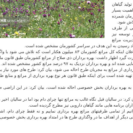
ولید گیاهان
اهمیت بسیار
رمان شمرده
لاش شود.
ونی از طرف
توسعه نیز
ه و مدیریت مراتع
تداد رسیدن به این هدف در سراسر کشورمان مشخص شده است.
مدیرکل مرتع سازمان منابع طبیعی و آبخیزداری کشور با اعلان اینکه کل مراتع کشورمان ۸۳ میلیون هکتار است که تلاش 
 گیرد اظهار داشت: بهره برداران ذی صلاح از مراتع کشورمان طبق قانون ما
داران نزدیک به ۹۷ درصد مراتع کشور مشخص شده اند.
رداری از مراتع به مجریان طرح احاله می شود، بیان کرد: طرح های مورد نیاز بر
 مراتع کشور تا حالا تهیه شده است برای اینکه طبق قانون هر نوع بهره برداری از مراتع و منابع ط
 کشورمان تا حالا به بهره برداران بخش خصوصی احاله شده است، بیان کرد: در این اراضی
د: در سالیان قبل نگاه غالب به مراتع تنها چرای دام بود اما در سالیان اخیر د
ان برنامه هایی مانند گیاهان دارویی نیز مطرح گردیده است.
انیم از تمامی ظرفیتهای مراتع بهره برداری نماییم و نه فقط چرای دام، اشا
ی دیگر از اهداف ما در واگذاری طرح ها در امتداد بهره برداری بخش خصوصی