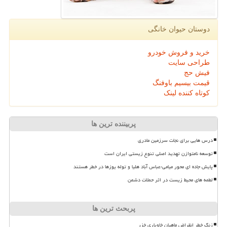
دوستان حیوان خانگی
خرید و فروش خودرو
طراحی سایت
فیش حج
قیمت بیسیم باوفنگ
کوتاه کننده لینک
پربیننده ترین ها
درس هایی برای نجات سرزمین مادری
توسعه نامتوازن تهدید اصلی تنوع زیستی ایران است
پایش جاده ای محور میامی-عباس آباد هلیا و توله یوزها در خطر هستند
لطمه های محیط زیست در اثر حملات دشمن
پربحث ترین ها
زنگ خطر انقراض ماهیان خاویاری خزر