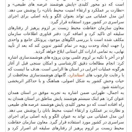
است که دو محور کلیدی «پایش هوشمند عرصه های طبیعی» و
«نظارت بر عملکرد و ارتقاء امنیت محیط بانان» را پوشش می دهد.
این مدل عملیاتی می تواند بعنوان الگو و پایه اصلی برای اجرای
سراسری در کشور مورد استفاده قرار گیرد.
معاون سازمان حفاظت محیط زیست بر لزوم پرهیز از رفتارهای
سلیقه ای تاکید کرد و اضافه کرد: دفتر فناوری اطلاعات سازمان
مکلف شده است با بررسی الگوهای موجود، پروتکل جامع و واحدی
را جهت ایجاد وحدت رویه در تمام کشور تدوین کند که بعد از تأیید
نهایی، به تمامی ادارات کل استانی ابلاغ خواهد گردید.
او در آخر با تکیه بر لزوم علمی بودن پروژه های هوشمندسازی اشاره
کرد: انجام مطالعات دقیق کارشناسی و امکان سنجی قبل از آغاز
هرگونه عملیات اجرایی در استان ها الزامی است. هدف ما اینست که
با رعایت چارچوب های
استاندارد
، گامهای هوشمندسازی محافظت از
حیات وحش کشور به شکل اصولی، هماهنگ و با حداکثر اثربخشی
برداشته شود.
به اجمال، ظهرابی ضمن اشاره به تجربه موفق در استان همدان
عنوان کرد: هم اینک سیستم هوشمند پایش مناطق در استان همدان به
راه افتاده است که دو محور کلیدی پایش هوشمند عرصه های طبیعی
و نظارت بر عملکرد و ارتقاء امنیت محیط بانان را پوشش می دهد.
این مدل عملیاتی می تواند به عنوان الگو و پایه اصلی برای اجرای
سراسری در کشور مورد استفاده قرار گیرد. معاون سازمان حفاظت
محیط زیست بر لزوم پرهیز از رفتارهای سلیقه ای اصرار کرد و