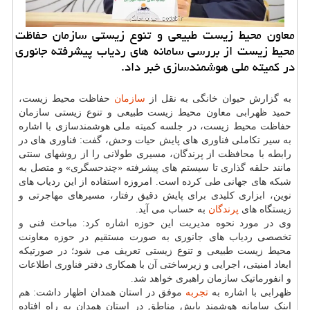
معاون محیط زیست طبیعی و تنوع زیستی سازمان حفاظت
محیط زیست از بررسی سامانه های ردیاب پیشرفته جانوری
در کمیته ملی هوشمندسازی خبر داد.
به گزارش حیوان خانگی به نقل از
سازمان
حفاظت محیط زیست،
حمید ظهرابی معاون محیط زیست طبیعی و تنوع زیستی سازمان
حفاظت محیط زیست، در جلسه کمیته ملی هوشمندسازی با اشاره
به سیر تکاملی فناوری های پایش حیات وحش، گفت: فناوری های در
رابطه با محافظت از پرندگان، مسیری طولانی را از روشهای سنتی
مانند حلقه گذاری تا سیستم های پیشرفته «چندحسگری» و متصل به
شبکه های جهانی طی کرده است. امروزه استفاده از این ردیاب های
نوین، ابزاری کلیدی برای پایش دقیق رفتار، مسیرهای مهاجرتی و
زیستگاه های
پرندگان
به حساب می آید.
وی در مورد نحوه مدیریت این حوزه اشاره کرد: مباحث فنی و
تخصصی ردیاب های جانوری به صورت مستقیم در حوزه معاونت
محیط زیست طبیعی و تنوع زیستی تعریف می شود؛ در صورتیکه
ابعاد امنیتی، اجرایی و زیرساختی آن با همکاری دفتر فناوری اطلاعات
و انفورماتیک سازمان راهبری خواهد شد.
ظهرابی با اشاره به
تجربه
موفق در استان همدان اظهار داشت: هم
اینک سامانه هوشمند پایش مناطق در استان همدان به راه افتاده