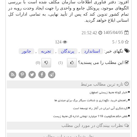
افزود: دفتر فناوری اطلاعات سازمان مکلف شده است با بررسی
الگوهای موجود، پروتکل جامع و واحدی را جهت ایجاد وحدت رویه در
تمام کشور تدوین کند که پس از تأیید نهایی، به تمامی ادارات کل
استانی ابلاغ خواهد گردید.
1405/04/05
21:52:42
124
5.0 / 5
تگهای خبر:
استاندارد
,
پرندگان
,
تجربه
,
جانور
این مطلب را می پسندید؟
(0)
(1)
تازه ترین مطالب مرتبط
اخبار کوتاه محیط زیستی اصفهان
راهنمای خرید، نگهداری و شناخت سیگار برگ برای مبتدی ها
گردشگری آبی ایران در آغاز راه توسعه است
نقض حکم محکومیت 119 میلیارد تومانی اداره کل محیط زیست
نظرات بینندگان در مورد این مطلب
نظر شما در مورد این مطلب