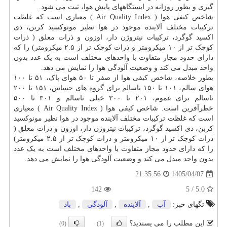
گیری و بطور روزانه در ایستگاههای پایش هوا، ثبت می شود.
شاخص کیفی هوا ( Air Quality Index ) معیاری است که غلظت
ترکیبات مختلف آلاینده موجود در هوا نظیر مونوکسید کربن، دی
اکسید گوگرد، ترکیبات نیتروژن دار، اوزون و ذرات معلق ( ذرات
کوچک تر از ۱۰ میکرومتر و ذرات کوچک تر از ۲.۵ میکرومتر) را که
دارای حدود مجاز متفاوت با واحدهای مختلف است به یک عدد بدون
واحد مبدل می کند و وضعیت آلودگی هوا را نمایش می دهد.
بطور خلاصه، شاخص کیفی هوا از صفر تا ۵۰ هوای پاک، ۵۱ تا ۱۰۰
هوای سالم، ۱۰۱ تا ۱۵۰ ناسالم برای گروه های حساس، ۱۵۱ تا ۲۰۰
ناسالم برای عموم، ۲۰۱ تا ۳۰۰ خیلی ناسالم و ۳۰۱ تا ۵۰۰
خطرآفرین است. شاخص کیفی هوا ( Air Quality Index ) معیاری
است که غلظت ترکیبات مختلف آلاینده موجود در هوا نظیر مونوکسید
کربن، دی اکسید گوگرد، ترکیبات نیتروژن دار، اوزون و ذرات معلق (
ذرات کوچک تر از ۱۰ میکرومتر و ذرات کوچک تر از ۲.۵ میکرومتر)
را که دارای حدود مجاز متفاوت با واحدهای مختلف است به یک عدد
بدون واحد مبدل می کند و وضعیت آلودگی هوا را نمایش می دهد.
1405/04/07
21:35:56
142
5.0 / 5
تگهای خبر:
آب
,
آلاینده
,
آلودگی
,
باد
این مطلب را می پسندید؟
(0)
(1)