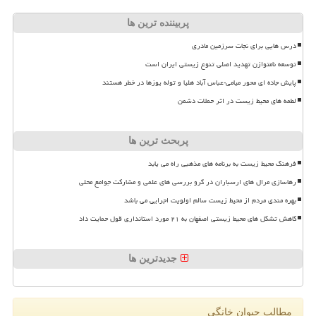
پربیننده ترین ها
درس هایی برای نجات سرزمین مادری
توسعه نامتوازن تهدید اصلی تنوع زیستی ایران است
پایش جاده ای محور میامی-عباس آباد هلیا و توله یوزها در خطر هستند
لطمه های محیط زیست در اثر حملات دشمن
پربحث ترین ها
فرهنگ محیط زیست به برنامه های مذهبی راه می یابد
رهاسازی مرال های ارسباران در گرو بررسی های علمی و مشارکت جوامع محلی
بهره مندی مردم از محیط زیست سالم اولویت اجرایی می باشد
کاهش تشکل های محیط زیستی اصفهان به ۲۱ مورد استانداری قول حمایت داد
جدیدترین ها
مطالب حیوان خانگی