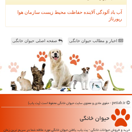
آب
باد
آلودگی
آلاینده
حفاظت محیط زیست
سازمان
هوا
رپورتاژ
اخبار و مطالب حیوان خانگی
صفحه اصلی حیوان خانگی
petiab.ir - حقوق مادی و معنوی سایت حیوان خانگی محفوظ است (پت یاب)
حیوان خانگی
خرید و فروش حیوانات خانگی - پت یاب، یافتن حیوان خانگی مورد علاقه شما در سریع ترین زمان