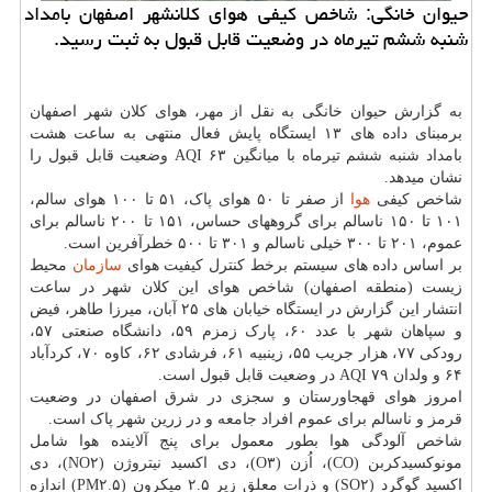
حیوان خانگی: شاخص کیفی هوای کلانشهر اصفهان بامداد
شنبه ششم تیرماه در وضعیت قابل قبول به ثبت رسید.
به گزارش حیوان خانگی به نقل از مهر، هوای کلان شهر اصفهان
برمبنای داده های ۱۳ ایستگاه پایش فعال منتهی به ساعت هشت
بامداد شنبه ششم تیرماه با میانگین ۶۳ AQI وضعیت قابل قبول را
نشان میدهد.
شاخص کیفی
هوا
از صفر تا ۵۰ هوای پاک، ۵۱ تا ۱۰۰ هوای سالم،
۱۰۱ تا ۱۵۰ ناسالم برای گروههای حساس، ۱۵۱ تا ۲۰۰ ناسالم برای
عموم، ۲۰۱ تا ۳۰۰ خیلی ناسالم و ۳۰۱ تا ۵۰۰ خطرآفرین است.
بر اساس داده های سیستم برخط کنترل کیفیت هوای
سازمان
محیط
زیست (منطقه اصفهان) شاخص هوای این کلان شهر در ساعت
انتشار این گزارش در ایستگاه خیابان های ۲۵ آبان، میرزا طاهر، فیض
و سپاهان شهر با عدد ۶۰، پارک زمزم ۵۹، دانشگاه صنعتی ۵۷،
رودکی ۷۷، هزار جریب ۵۵، زینبیه ۶۱، فرشادی ۶۲، کاوه ۷۰، کردآباد
۶۴ و ولدان ۷۹ AQI در وضعیت قابل قبول است.
امروز هوای قهجاورستان و سجزی در شرق اصفهان در وضعیت
قرمز و ناسالم برای عموم افراد جامعه و در زرین شهر پاک است.
شاخص آلودگی هوا بطور معمول برای پنج آلاینده هوا شامل
مونوکسیدکربن (CO)، اُزن (O۳)، دی اکسید نیتروژن (NO۲)، دی
اکسید گوگرد (SO۲) و ذرات معلق زیر ۲.۵ میکرون (PM۲.۵) اندازه