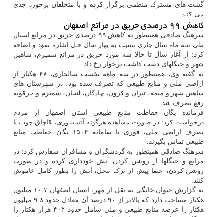
گشت های مشترک منظمی برگزار کرده و با متخلفان برخورد جدی
می کنند.
کاهش ۹۹ درصدی حریق در مراتع اصفهان
سرهنگ صادقی همینطور به کاهش ۹۹ درصدی حریق در مراتع استان
طی سه ماه سال جاری نسبت به بهار سال قبل اشاره نمود و اضافه
کرد: از آغاز سال تا حالا سه مورد حریق در مراتع سمیرم، شاهین
شهر و جنگلهای دست کاشت برخوار رخ داد.
به گفته وی، همینطور در سه ماهه نخست سالجاری، ۴۸ هکتار از
اراضی ملی و منابع طبیعی که تصرف شده بود، در شهرستان های
شاهین شهر و میمه، تیران و کرون، چادگان، لنجان، سمیرم و جرقویه
رفع تصرف شد.
فرمانده یگان حفاظت منابع طبیعی استان اصفهان از مردم
درخواست کرد: در صورت مشاهده هرگونه آتشسوزی، قاچاق چوب یا
تصرف اراضی ملی، فوری با سامانه ۱۵۰۴ یگان حفاظت منابع
طبیعی تماس بگیرند.
سرهنگ صادقی همینطور به گردشگران و مسافران سفارش کرد: در
مراتع و جنگلها از روشن کردن آتش خودداری کرده و در صورت
روشن کردن، حتما پیش از ترک محل، آتش را بطور کامل خاموش
کنند.
به گزارش حیوان خانگی به نقل از مهر، استان اصفهان ۱۰.۷ میلیون
هکتار مساحت دارد که بالاتر از ۹۰ درصد آن معادل حدود ۹.۸ میلیون
هکتار را عرصه منابع طبیعی و ملی شامل حدود ۴۰۳ هزار هکتار را