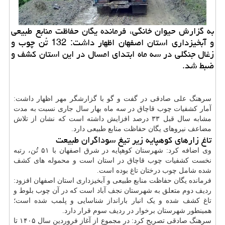
به گزارش حیوان خانگی، فرمانده یگان حفاظت منابع طبیعی
و آبخیزداری استان اصفهان اظهار داشت: 132 تُن چوب و
زغال جنگلی در سه ماه ابتدای امسال در این استان کشف و
ضبط شد.
سرهنگ علی صادقی در گفت و گو با گزارشگر مهر اظهار داشت:
آمار کشفیات چوب قاچاق در سه ماه بهار سال جاری نسبت به مدت
مشابه سال قبل ۳۳ درصد افزایش داشته است که نشان از تلاش
مضاعف نیروهای یگان حفاظت منابع طبیعی دارد.
تاغ زارهای کوهپایه زیر تیغ سوداگران طبیعت
وی اضافه کرد: شهرستان کوهپایه در شرق اصفهان با ۵۱ تُن، رتبه
نخست کشفیات چوب قاچاق در استان است و محموله های کشف
شده شامل چوب درختان تاغ بوده است.
فرمانده یگان حفاظت منابع طبیعی و آبخیزداری استان اصفهان افزود:
ردیف دوم متعلق به شهرستان نجف آباد است که در آن چوب بلوط و
تاغ کشف شده و یک انبار بارانداز شناسایی و پلمب شده است؛
همینطور شهرستان برخوار در ردیف سوم قرار دارد.
سرهنگ صادقی تصریح کرد: در مجموع از آغاز فروردین سال ۱۴۰۵ تا