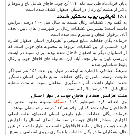
پایان خردادماه طی سه ماه، ۱۲۴ تُن چوب قاچاق شامل تاغ و بلوط و
بالاتر از هشت تُن زغال در استان اصفهان کشف شده است.
۱۵۱ قاچاقچی چوب دستگیر شدند
به گفته وی، کشفیات زغال نسبت به سال قبل ۱۰۰ درصد افزایش
داشته است؛ بیشترسن کشفیات زغال در شهرستان های نایین، نجف
آباد، برخوار، لنجان و سمیرم ثبت شده است.
فرمانده یگان حفاظت منابع طبیعی و آبخیزداری استان اصفهان اشاره
کرد: قسمتی از این کشفیات مربوط به محموله های چوبی است که
از استانهای دیگر به اصفهان قاچاق شده بودند. برای نمونه در ایست
بازرسی نایین و انبار نجف آباد، این محموله های قاچاق چوب و زغال
بلوط شناسایی شدند.
سرهنگ صادقی با اشاره به اینکه در طول این مدت ۱۵۱ نفر سوداگر
طبیعت توسط ماموران یگان حفاظت منابع طبیعی استان دستگیر
شدند، اظهار داشت: آمار دستگیری متخلفان نسبت به مدت مشابه
سال قبل ۱۴۰ درصد بالا رفته است.
علت افزایش معنادار قاچاق چوب در بهار امسال
وی اضافه کرد: همینطور ۱۱۹
دستگاه
وسیله نقلیه متعلق به
قاچاقچیان توقیف شد که این رقم هم ۱۱۳ درصد رشد نشان میدهد.
فرمانده یگان حفاظت منابع طبیعی استان اصفهان، علت اصلی
افزایش معنادار قاچاق چوب در سه ماه ابتدای امسال را افزایش
قیمت چوب و زغال و طمع قاچاقچیان دانست و اظهار داشت: در عین
حال، همکاران ما در یگان حفاظت با همکاری نیروی انتظامی و بسیج،