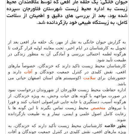
حیوان خانگی: یک حلقه مار افعی که توسط علاقمندان محیط
زیست به اداره محیط زیست شهرستان فلاورجان سپرده
شده بود، بعد از بررسی های دقیق و اطمینان از سلامت
کامل، به زیستگاه طبیعی خود بازگردانده شد.
به گزارش حیوان خانگی به نقل از مهر، یک حلقه مار افعی بعد از
تحویل به کارشناسان در ایام اخیر، تحت معاینه اولیه قرار گرفت تا
هرگونه لطمه احتمالی بررسی و آمادگی آن به منظور زندگی در
طبیعت تأیید شود.
کارشناسان محیط زیست تاکید دارند که خزندگان، خصوصاً مارهای
افعی، نقش کلیدی در کنترل جمعیت جوندگان و
آفات
دارند و
حضورشان برای
سلامت
اکوسیستم های استان اصفهان حیاتی می
باشد.
اداره حفاظت محیط زیست فلاورجان از شهروندان درخواست نمود
در صورت مواجهه با گونه های حیات وحش، به ویژه خزندگان، از
هرگونه آسیب، دستگیری یا جابه جایی غیراصولی اجتناب کنند و فورا
با نیروهای
متخصص
محیط زیست تماس بگیرند تا این گونه ها با
رعایت کامل اصول علمی و ایمنی، تیمار و به طبیعت بازگردانده
شوند.
بطور خلاصه
کارشناسان محیط زیست تأکید دارند که خزندگان، به
ویژه مارهای افعی، نقش کلیدی در کنترل جمعیت جوندگان و آفات