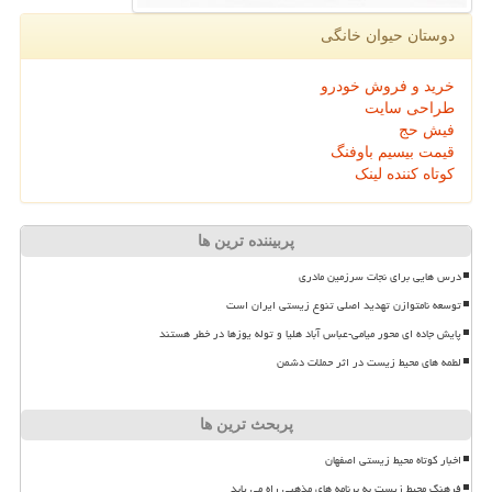
دوستان حیوان خانگی
خرید و فروش خودرو
طراحی سایت
فیش حج
قیمت بیسیم باوفنگ
کوتاه کننده لینک
پربیننده ترین ها
درس هایی برای نجات سرزمین مادری
توسعه نامتوازن تهدید اصلی تنوع زیستی ایران است
پایش جاده ای محور میامی-عباس آباد هلیا و توله یوزها در خطر هستند
لطمه های محیط زیست در اثر حملات دشمن
پربحث ترین ها
اخبار کوتاه محیط زیستی اصفهان
فرهنگ محیط زیست به برنامه های مذهبی راه می یابد