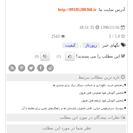
آدرس سایت ما:
http://09185200360.ir
1396/11/16
18:51:35
2543
5.0 / 5
تگهای خبر:
رپورتاژ
,
كیفیت
این مطلب را می پسندید؟
(0)
(1)
تازه ترین مطالب مرتبط
راهنمای خرید، نگهداری و شناخت سیگار برگ برای مبتدی ها
شاخص آلودگی هوا همچنان قابل قبول
شاخص آلودگی هوا بازهم قابل قبول
سوسک سرخرطومی حنایی، قاتل خاموش نخلستان ها و راهکارهای علمی برای مقابله با آن
نظرات بینندگان در مورد این مطلب
نظر شما در مورد این مطلب