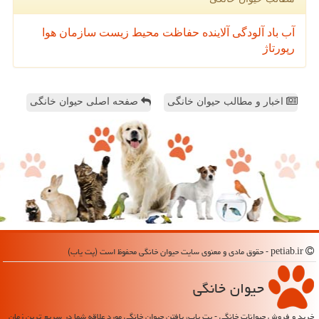
آب
باد
آلودگی
آلاینده
حفاظت محیط زیست
سازمان
هوا
رپورتاژ
اخبار و مطالب حیوان خانگی
صفحه اصلی حیوان خانگی
petiab.ir - حقوق مادی و معنوی سایت حیوان خانگی محفوظ است (پت یاب)
حیوان خانگی
خرید و فروش حیوانات خانگی - پت یاب، یافتن حیوان خانگی مورد علاقه شما در سریع ترین زمان