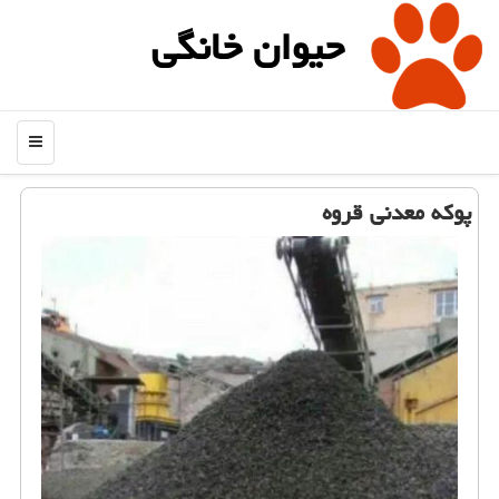
حیوان خانگی
منو
پوكه معدنی قروه