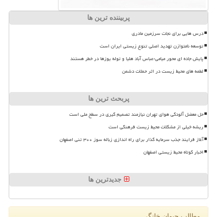
پربیننده ترین ها
درس هایی برای نجات سرزمین مادری
توسعه نامتوازن تهدید اصلی تنوع زیستی ایران است
پایش جاده ای محور میامی-عباس آباد هلیا و توله یوزها در خطر هستند
لطمه های محیط زیست در اثر حملات دشمن
پربحث ترین ها
حل معضل آلودگی هوای تهران نیازمند تصمیم گیری در سطح ملی است
ریشه خیلی از مشکلات محیط زیست فرهنگی است
آغاز فرایند جذب سرمایه گذار برای راه اندازی زباله سوز ۳۰۰ تنی اصفهان
اخبار کوتاه محیط زیستی اصفهان
جدیدترین ها
مطالب حیوان خانگی