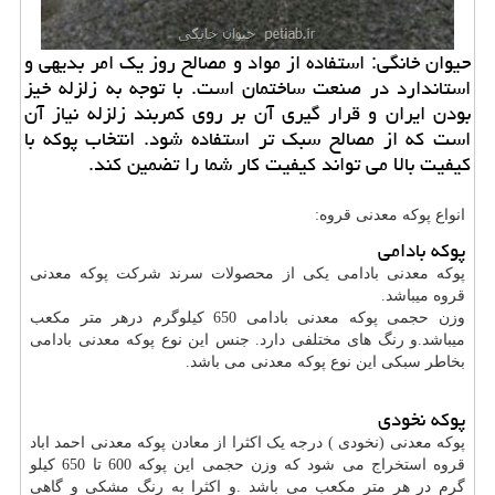
حیوان خانگی: استفاده از مواد و مصالح روز یك امر بدیهی و
استاندارد در صنعت ساختمان است. با توجه به زلزله خیز
بودن ایران و قرار گیری آن بر روی كمربند زلزله نیاز آن
است كه از مصالح سبك تر استفاده شود. انتخاب پوكه با
كیفیت بالا می تواند كیفیت كار شما را تضمین كند.
انواع پوکه معدنی قروه:
پوکه بادامی
پوکه معدنی بادامی یکی از محصولات سرند شرکت پوکه معدنی
قروه میباشد.
وزن حجمی پوکه معدنی بادامی 650 کیلوگرم درهر متر مکعب
میباشد.و رنگ های مختلفی دارد. جنس این نوع پوکه معدنی بادامی
بخاطر سبکی این نوع پوکه معدنی می باشد.
پوکه نخودی
پوکه معدنی (نخودی ) درجه یک اکثرا از معادن پوکه معدنی احمد اباد
قروه استخراج می شود که وزن حجمی این پوکه 600 تا 650 کیلو
گرم در هر متر مکعب می باشد .و اکثرا به رنگ مشکی و گاهی