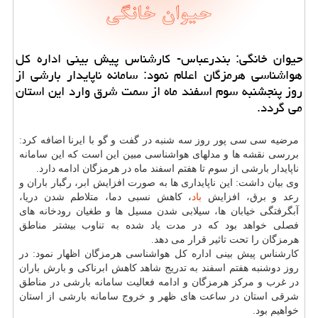
حیوان خانگی: بندرعباس- كارشناس پیش بینی اداره كل
هواشناسی هرمزگان اعلام نمود: سامانه ناپایدار بارشی از
روز پنجشنبه سوم اسفند ماه از سمت شرق وارد این استان
می گردد.
مرضیه سی سی پور روز سه شنبه در گفت و گو با ایرنا اضافه كرد:
بررسی نقشه ها و مدلهای هواشناسی مبین این است كه این سامانه
ناپایدار بارشی از سوم تا هفتم اسفند ماه در هرمزگان ادامه دارد.
وی بیان داشت: این ناپایداری ها به صورت افزایش ابر، رگبار باران و
رعد و برق، افزایش
باد
، كاهش نسبی دما، متلاطم شدن دریا،
آبگرفتگی خیابان ها، سیلابی شدن مسیل ها و طغیان رودخانه های
فصلی خواهد بود كه در مدت یاد شده به تناوب بیشتر مناطق
هرمزگان را تحت تاثیر قرار می دهد.
كارشناس پیش بینی اداره كل هواشناسی هرمزگان اظهار نمود: در
روز دوشنبه هفتم اسفند به تدریج شاهد كاهش ابرناكی و بارش باران
در غرب و مركز هرمزگان و ادامه فعالیت سامانه بارشی در مناطق
شرقی استان در ساعت های ظهر و خروج سامانه بارشی از استان
خواهیم بود.