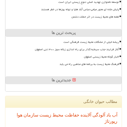
توسعه نامتوازن تهدید اصلی تنوع زیستی ایران است
پایش جاده ای محور میامی-عباس آباد هلیا و توله یوزها در خطر هستند
لطمه های محیط زیست در اثر حملات دشمن
پربحث ترین ها
ریشه خیلی از مشکلات محیط زیست فرهنگی است
آغاز فرایند جذب سرمایه گذار برای راه اندازی زباله سوز ۳۰۰ تنی اصفهان
اخبار کوتاه محیط زیستی اصفهان
فرهنگ محیط زیست به برنامه های مذهبی راه می یابد
جدیدترین ها
مطالب حیوان خانگی
آب
باد
آلودگی
آلاینده
حفاظت محیط زیست
سازمان
هوا
رپورتاژ