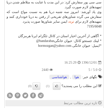
سی سی پور سفارش كرد: در این مدت با عنایت به متلاطم شدن دریا
تمهیدهای لازم صورت گیرد.
وی یاد آورشد: امروز سه شنبه دریا هم به نسبت مواج است كه
سفارش می گردد شناورهای تفریحی از رفتن به دریا خودداری كنند و
تمهیدهای لازم برای
تردد
ایمن سایر شناورها صورت پذیرد.
7195/6048
* آگاهی از آخرین اخبار استان در كانال تلگرام ایرنا هرمزگان
* لینك جستجو كانال: حیوان خانگیbandarabas@
*ایمیل: حیوان خانگی.hormozgan@yahoo.com
1396/12/01
16:25:29
2440
5.0 / 5
تگهای خبر:
هوا
,
هواشناسی
این مطلب را می پسندید؟
(0)
(1)
تازه ترین مطالب مرتبط