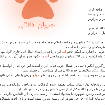
اضافه كرد:
در مدت مشابه سال قبل تراز این دریاچه یكهزار و 270 متر و 64
یر و سرازیر
وی افزود: هم اكنون وسعت دریاچه ارومیه به 2 هزار و 208 كیلومتر
مربع رسیده در حالیكه این میزان در زمان مشابه سال قبل 2 هزار و
دریاچه ارومیه در زمان مشابه سال قبل را یك میلیارد و 770 میلیون مترمكعب اعلام نمود و ادامه داد: این حجم امروز ب
غربی با اشاره به اینكه حجم
آب
این دریاچه در ابتدای سال آبی جاری /اول مهرم
آب
در نگین فیروزه ای آذربایجان اتفا
 خشك شد.
نفی بر محیط زیست منطقه داشته و بر روی دمای
هوا
و وزش بادهای نمكی تاثیر
ی رودخانه ها، انتقال پساب تصفیه شده فاضلاب به دریاچه، ساماندهی سرد
موافقت رئیس جمهوری با پیشنهاد استفاده از سه میلیارد دلار فاینانس خارجی بر
ا سرمایه گذاران خارجی هم در این زمینه شروع شده است و با دریافت تسهیلا
.