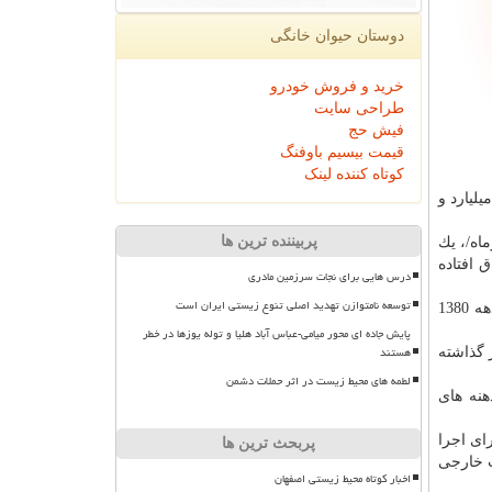
دوستان حیوان خانگی
خرید و فروش خودرو
طراحی سایت
فیش حج
قیمت بیسیم باوفنگ
کوتاه کننده لینک
ه یك میلیارد و
پربیننده ترین ها
اه/، یك
ق افتاده
درس هایی برای نجات سرزمین مادری
توسعه نامتوازن تهدید اصلی تنوع زیستی ایران است
به گزارش حیوان خانگی به نقل از ایرنا، دریاچه ارومیه بزرگترین آبگیر دائمی در شمال غرب فلات ایران است؛ این دریاچه از اواسط دهه 1380
پایش جاده ای محور میامی-عباس آباد هلیا و توله یوزها در خطر
هستند
 گذاشته
لطمه های محیط زیست در اثر حملات دشمن
هنه های
ای اجرا
پربحث ترین ها
ت خارجی
اخبار کوتاه محیط زیستی اصفهان