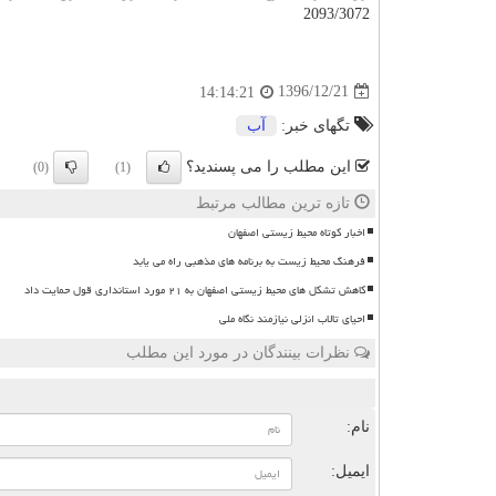
2093/3072
1396/12/21
14:14:21
تگهای خبر:
آب
این مطلب را می پسندید؟
(0)
(1)
تازه ترین مطالب مرتبط
اخبار کوتاه محیط زیستی اصفهان
فرهنگ محیط زیست به برنامه های مذهبی راه می یابد
کاهش تشکل های محیط زیستی اصفهان به ۲۱ مورد استانداری قول حمایت داد
احیای تالاب انزلی نیازمند نگاه ملی
نظرات بینندگان در مورد این مطلب
ن
نام:
ایمیل: