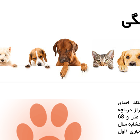
گی
اد احیای
از دریاچه
ارومیه بامداد امروز /دوشنبه/ به یكهزار و 270 متر و 68
مشابه سال
 جاری /اول