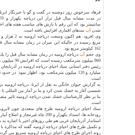
فرهاد سرخوش روز دوشنبه در گفت و گو با خبرنگار ایرنا 
سانتیمتر بود كه این رقم با بارش های مناسب هفته های اخ
شدن
آب
سدهای اقماری افزایش یافته است.
162 كیلومتر مربع بود.
وی حجم
آب
860 میلیون مترمكعب رسیده است كه افزایش 90 میلیون مترمكعبی را نشان داده است.
رئیس دفتر استانی ستاد احیای دریاچه ارومیه در آذربایجان 
میلیارد و 120 میلیون مترمكعب بود، اظهار نمود: در حدود 6 ماه گذشته رشد 740 میلیون مترمكعبی
است.
شمسی آغاز به خشك شدن كرد و بنا بر آمار بین المللی تا سال 2015 میلادی در حدود 80 درصد از مساحت آن
بنا بر نظر كارشناسان خشك شدن دریاچه ارومیه تاثیر م
است.
ستاد احیای دریاچه ارومیه طرح های متعددی چون لایروب
رودخانه ها، انسداد یكهزار و 200 چاه غیرمجاز و اصلاح آبیاری در 6 هزار و 200 هكتار از اراضی كشاورزی را در دستور كار دارد.
استاندار آذربایجان غربی هم طی روزهای اخیر با اشاره به 
و تكمیل طرح های احیای دریاچه ارومیه گفته كه مذاكره ب
روند اجرای طرح های احیای دریاچه ارومیه تسریع می گردد