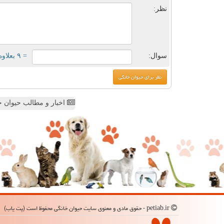
نظر:
سوال:
= ۹ بعلاوه ۴
اخبار و مطالب حیوان خ
petiab.ir - حقوق مادی و معنوی سایت حیوان خانگی محفوظ است (پت یاب)