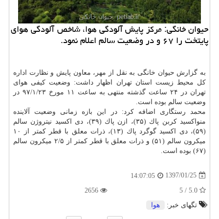
حیوان خانگی: مركز پایش آلودگی هوا، شاخص آلودگی هوای
پایتخت را ۶۷ و در وضعیت سالم اعلام نمود.
به گزارش حیوان خانگی به نقل از مهر، معاون پایش و نظارت اداره
كل محیط زیست استان تهران اظهار داشت: وضعیت كیفی هوای
تهران در ۲۴ ساعت گذشته منتهی به ساعت ۱۱ مورخ ۹۷/۱/۲۳ در
وضعیت سالم بوده است.
محمد رستگاری اضافه كرد: در این بازه زمانی وضعیت آلاینده
منواكسید كربن پاك (۳۵)، ازن پاك (۳۹)، دی اكسید نیتروژن سالم
(۵۹)، دی اكسید گوگرد پاك (۱۳)، ذرات معلق با قطر كمتر از ۱۰
میكرون سالم (۵۱) و ذرات معلق با قطر كمتر از ۲/۵ میكرون سالم
(۶۷) بوده است.
1397/01/25
14:07:05
2656
5.0 / 5
تگهای خبر:
هوا