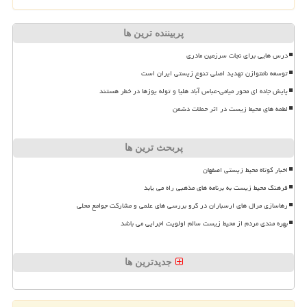
پربیننده ترین ها
درس هایی برای نجات سرزمین مادری
توسعه نامتوازن تهدید اصلی تنوع زیستی ایران است
پایش جاده ای محور میامی-عباس آباد هلیا و توله یوزها در خطر هستند
لطمه های محیط زیست در اثر حملات دشمن
پربحث ترین ها
اخبار کوتاه محیط زیستی اصفهان
فرهنگ محیط زیست به برنامه های مذهبی راه می یابد
رهاسازی مرال های ارسباران در گرو بررسی های علمی و مشارکت جوامع محلی
بهره مندی مردم از محیط زیست سالم اولویت اجرایی می باشد
جدیدترین ها