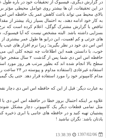
در گزارش دیگری، فیسبوک از تحقیقات خود در باره طول ع
در این تحقیقات، آن ها بیشتر روی عوامل محیطی مؤثر بر 
بالای محیط می تواند باعث کاهش عمر یک حافظه اس اس دی شو
به کار خود ادامه دهند، به احتمال بسیار زیاد بیشتر از 
تناقض با گزارش مشترک گوگل، اعلام کرده است که نرخ 
بسزایی داشته باشد. البته مشخص نیست که آیا فیسبوک، سن
اس اس دی خود در نظر بگیرید؛ زیرا نرم افزار های عیب یاب
خوب، با دانستن همه این اطلاعات چه نتیجه کلی ایی می
سطح بالا انجام شده اند که بطور مرتب هر روز مورد استف
استفاده غیرعاد
مدام کامپیوتر خود را مورد استفاده قرار دهد. حتی یک گیمر
به عبارت دیگر: قبل از این که حافظه اس اس دی دچار نقص 
علاوه بر اینکه احتمال بروز خطا در حافظه اس اس دی با ا
مثل تمامی قطعات دیگر یک کامپیوتر، دچار مشکل شوند. 
پشتیبان تهیه کنید و در حافظه های جانبی یا ابری ذخیره ک
یادتان باشد: نگران نباشید !
1397/02/06
13:38:39