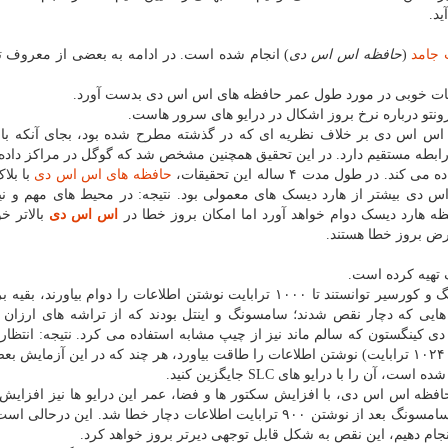
د.
 جامد
(
حافظه اس اس دی
) انجام شده است. در ادامه به بعضی از معروف ت
طلاعات خوبی در مورد طول عمر حافظه های اس اس دی بدست آورد.
ونتو درباره نرخ بروز اشکال در درایو های سرور هاست.
 اس اس دی بر خلاف نظریه ای که در گذشته مطرح شده بود، بجای آنکه با
رابطه مستقیم دارد. در این تحقیق همچنین مشخص شد که گوگل در مراکز داده 
 طول مدت ۴ ساله این تحقیقات،
حافظه های اس اس دی
با بلا
 دی بیشتر از هارد دیسک های معمولی بود. نتیجه: در محیط های مهم و نیا
 هارد دیسک دوام خواهد آورد اما امکان بروز خطا در
اس اس دی
بالاتر خو
رض بروز خطا هستند.
در میان شش برند مورد آزمایش؛ تنها کینگستون، سامسونگ و کورسیر توانستند تا ۱۰۰۰ ترابایت نوشتن اطلاعات را دوام بیاور
کینگستون که سالم ماند نیز از چیپ مشابه استفاده می کرد. نتیجه: انتظار
یک حافظه اس اس دی ۲۵۰ گیگابایتی بتواند تا یک پتابایت ( ۱۰۲۴ ترابایت) نوشتن اطلاعات را طاقت بیاورد، هر چند که در این آزم
را با درایو های SLC جایگزین کنید.
افظه اس اس دی، با افزایش سکتور ها و فضا، عمر این درایو ها نیز افزایش 
کند. برای مثال یک درایو ۲۵۰ گیگابایتی ۸۴۰ MLC ساخت سامسونگ بعد از نوشتن ۹۰۰ ترابایت اطلاعات دچار خطا شد. این