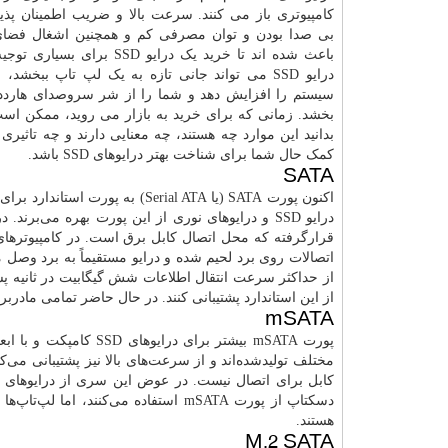
کامپیوتری باز می کنند. سرعت بالا و ضریب اطمینان پذ
بی صدا بودن و توان مصرفی کم و همچنین اشغال فضا
باعث شده اند تا خرید یک درایو SSD برای 
درایو SSD می تواند جانی تازه به یک لپ تاپ ببخش
سیستم را افزایش دهد و شما را از شر سروصدای هارد
بخشد. زمانی که برای خرید به بازار می روید، ممکن است
بدانید این موارد چه هستند، چه معنایی دارند و چه تاثیری
کمک حال شما برای شناخت بهتر درایوهای SSD باشد.
SATA
اکنون پورت SATA (یا Serial ATA)
قرارگرفته که محل اتصال کابل برق است. در کامپیوترهای د
از حداکثر سرعت انتقال اطلاعات شش گیگابیت در ثانیه پشتی
از این استاندارد پشتیبانی کنند. در حال حاضر تمامی مادربردها و درایوهای SSD جدید با اندازه 2,5 اینچ همگی از استان
mSATA
هستند.
M.2 SATA