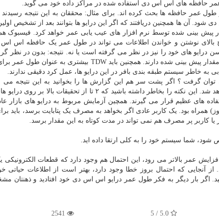
مر حافظه های اس اس دی استفاده شده در مراکز داده خود می گوید.
طول عمر حافظه ها بحث کرده اند. برای مثال: محققان به این نتیجه رسیدند 
د. آن ها همچنین دریافتند که اگر این درایو ها بتوانند بعد از تشخیص اولین
مقدار پیش بینی شده توسط نرم افزار های عیب یابی عمر خواهد کرد. فیسبوک هم
بالای نوشتن و خواندن اطلاعات می تواند در طول عمر یک حافظه اس اس د
 درایو های خود را نیز در نظر می گرفته است یا نه. نتیجه: بدون در نظر گر
های جزئی و کم اهمیت، این درایو ها طول عمر بیشتری از مقدار پیش بینی شده دارند. همچنین باید TDW بیشتری ب
ی به خاطر سیستم طبقه بندی بافر در این درایو ها، عمل کرد دقیقی ندارند.
 توان گرفت ؟ اگر پشت سر هم این گزارش ها را بخوانید به این نتیجه می 
حافظه اس اس دی شما پس از گذشت ۲ سال منفجر خواهد شد. این نکته را بخاطر داشته باشید که ۲ تا از تحقیقات با
اده های عظیم قرار می گیرند. همچین آزمایش مربوط به درایو های بازار عادی
ی (استفاده مداوم و پیوسته در ۲۴ ساعت روز) همراه بود. یک کاربر عادی اگر بخواهد به مصرف یک پتابایت برسد، باید 
 یا کاربر پر مصرف هم نمی تواند در مدت کوتاه به این مقدار برسد.
شود، شما سیستم خود را به کلی ارتقا داده اید.
فزایش عمر بالاتر می رود، این احتمال هم وجود دارد که قطعات الکترونیکی یک
از آنجایی که احتمال بروز خطا وجود دارد، بهتر است از اطلاعات حیاتی خ
نید. اگر بار دیگر به فکر طول عمر درایو اس اس دی خود افتادید و ذهنتان مش
2541
5.0 / 5