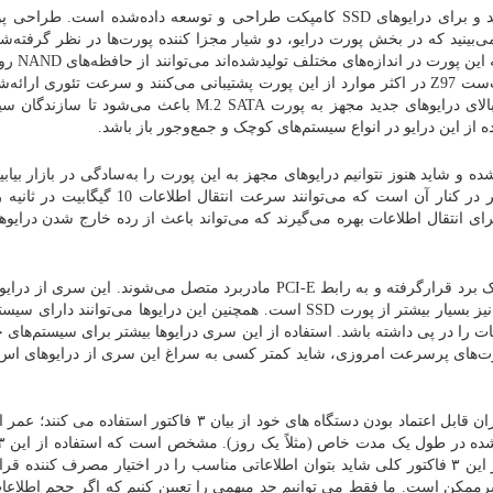
این پورت در واقع نسل تازه پورت mSATA به‌شمار می‌آید و برای درایوهای SSD کامپکت طراحی و توسعه داده‌شده است
، اما اگر دقت کنید می‌بینید که در بخش پورت درایو، دو شیار مجزا کننده پورت‌ها در نظر گرفت
(پورت mSATA تنها یک شیار میانی دار
سمت درایو بهره ببرند. نسل جدید مادربردها مجهز به چیپ‌ست Z97 در اکثر موارد از این پورت پشتیبانی می‌کنند و سرعت تئوری 
این درایو به 10 گیگابیت در ثانیه می‌رسد. انعطاف‌پذیری بالای درایوهای جدید مجهز به پورت M.2 SATA باعث م
از این درایو در انواع سیستم‌های کوچک و جمع‌و‌جور باز باشد.
 و شاید هنوز نتوانیم درایوهای مجهز به این پورت را به‌سادگی در بازار بیابی
SATA Express ترکیبی از دو پورت SATA و یک پورت دیگر در کنار آن است که می‌توانند سرعت انت
در این مدل از درایوهای SSD، چیپ‌ست‌های حافظه روی یک برد قرارگرفته و به رابط PCI-E مادربرد متصل می‌شوند. این
 را در پی داشته باشد. استفاده از این سری درایوها بیشتر برای سیستم‌های ح
پورت‌های پرسرعت امروزی، شاید کمتر کسی به سراغ این سری از درایوهای ا
شرکت های سازنده حافظ های اس اس دی برای تعیین میزان قابل اعتماد بودن دستگاه های خود از بیان ۳ فاکتور است
نتایج مختلفی را بهمراه دارد. واضح است که با استفاده از این ۳ فاکتور کلی شاید بتوان اطلاعاتی مناسب را در اختیار مصرف کنند
مکن است. ما فقط می توانیم حد مبهمی را تعیین کنیم که اگر حجم اطلاعات