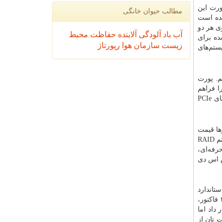
. طراحی پورت این
مطالب حیوان خانگی
ه‌شده است
د). درایوهای مجهز به این پورت در اندازه‌های مختلف تولیدشده‌اند می‌توانند از حافظه‌های NAND روی هر دو
آب
باد
آلودگی
آلاینده
حفاظت محیط
ارائه‌شده برای
زیست
سازمان
هوا
رپورتاژ
ی‌شود تا سازندگان سیستم‌های
م. پورت
قال اطلاعات 10 گیگابیت در ثانیه را فراهم
آورند. این پورت و پورت M.2 SATA هر دو از رابط PCIe برای انتقال اطلاعات بهره می‌گیرند که می‌تواند باعث از رده خارج شدن درایوهای PCIe
 سری از درایوها قیمت
بالاتری دارند و البته پهنای باند موجود برای انتقال اطلاعات نیز بسیار بیشتر از پورت SSD است. همچنین این درایوها می‌توانند دارای سیستم RAID
رفه‌ای،
س اس دی
فاده می کنند؛ عمر استاندارد
، تعداد ترابایت های نوشته شده و میزان اطلاعات نوشته شده در طول یک مدت خاص (مثلاً یک روز). مشخص است که استفاده از این ۳ فاکتور،
ه قرار داد اما
 تان از