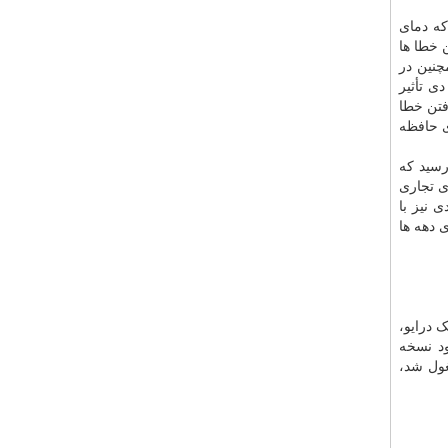
که دمای
 خطا ها
چنین در
ی تأثیر
فتن خطا
ه عنوان طول عمر برای حافظه
رسید که
لا بر روی درایو های تجاری
 نیز با
برای دهه ها
 درایو،
ود نسخه
غول شد،