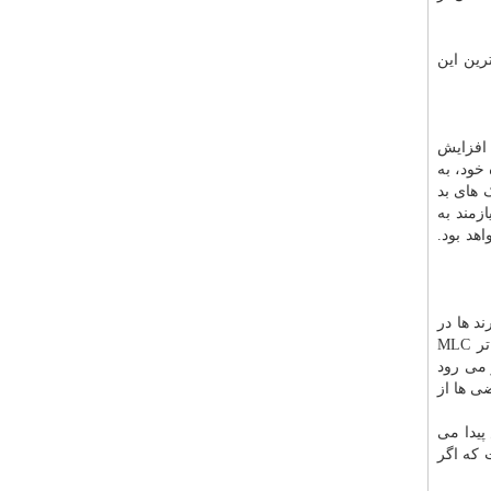
رین این
 افزایش
خود، به
ک های بد
زمند به
اهد بود.
ند، بقیه برند ها در
بازه ۷۰۰ تا ۹۰۰ ترابایت دچار نقص شدند. دو تا از درایو هایی که دچار نقص شدند؛ سامسونگ و اینتل بودند که از تراشه های ارزان تر MLC
 می رود
ایش بعضی ها از
پیدا می
 درحالی است که اگر