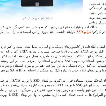
یری مناسب،
ی کم همگی
بسیاری توجیه پذیر باشد.
د، سرعت بوت
دیسک رهایی
 با اصطلاحات و عبارات متنوعی برخورد کرده و شاید هم کمی گیج شوید! بر
 در کارکرد
درایو SSD
خواهند داشت، چند مورد از این اصطلاحات را آماده کرده
 به پورت استاندارد برای انتقال اطلاعات در کامپیوترهای دسکتاپ و لپ‌تاپ تبدیل‌شده است و اکثر ها
درایو SSD و درایوهای نوری از این پورت بهره می‌برند. در کنار پورت SATA اتصال برق با
سکتاپ این اتصالات به‌وسیله کابل به مادربرد وصل می‌شوند، اما در اکثر لپ
اتصالات روی برد لحیم شده و درایو مستقیماً به برد وصل می‌شود. استاندارد سوم SATA جدیدترین استاندارد معرفی شده 
بانی می‌کند. برای دستیابی به این سرعت، هم درایو مورد استفاده و هم مادرب
دارد SATA III پیروی می‌کنند.
پورت mSATA بیشتر برای درایوهای SSD کامپکت و با ابعاد کوچک
مختلف تولیدشده‌اند و از سرعت‌های بالا نیز پشتیبانی می‌کنند. برد درایوهای SSD با پورت mSATA به‌صورت یکپارچه ط
کابل برای اتصال نیست. در عوض این سری از درایوهای SSD بدون هیچ واسطه‌ای درون پورت مورد نظر قرار می‌گیرند. برخی ا