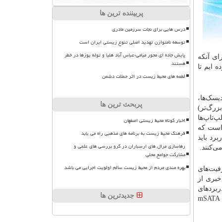
پربیننده ترین ها
درس هایی برای نجات سرزمین مادری
توسعه نامتوازن تهدید اصلی تنوع زیستی ایران است
پایش جاده ای محور میامی-عباس آباد هلیا و توله یوزها در خطر
ای آنکه
هستند
 ایم تا
لطمه های محیط زیست در اثر حملات دشمن
رددیسک‌ها،
پربحث ترین ها
 طرحی مشابه با پورت SATA (اما با اندازه بزرگ‌تر)
‌تاپ‌ها
اخبار کوتاه محیط زیستی اصفهان
در این زمینه است که
فرهنگ محیط زیست به برنامه های مذهبی راه می یابد
رد باید
رهاسازی مرال های ارسباران در گرو بررسی های علمی و
مشارکت جوامع محلی
بهره مندی مردم از محیط زیست سالم اولویت اجرایی می باشد
 مورد استفاده قرار می‌گیرد. درایوهای SSD با پورت mSATA در ظرفیت‌های
راحی‌شده و دیگر خبری از
ز مادربردهای
جدیدترین ها
دسکتاپ از پورت mSATA استفاده می‌کنند، اما لپ‌تاپ‌ها و الترابوک‌ها به علت فضای کمی دارند مشتریان اول درایوهای SSD با پورت mSATA