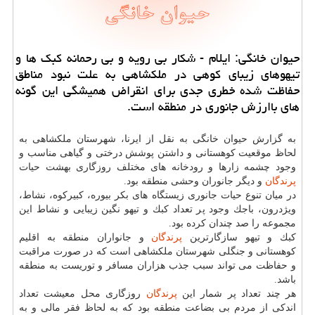
حیوان خانگی: ایلام - شكار بی رویه و بی رحمانه كبك ها و
تیهوهای زیبای كوهی در ملكشاهی به علت نبود مناطق
حفاظت شده خطری جدی برای انقراض همیشگی این گونه
های باارزش جانوری در منطقه است.
به گزارش حیوان خانگی به نقل از ایرنا، شهرستان ملكشاهی به
لحاظ موقعیت كوهستانی و داشتن پوشش درختی و گیاهی مناسب و
وجود چشمه زارها و رودخانه های مختلف روزگاری بهشت حیات
پرندگان
و دیگر جانوران وحشی منطقه بود.
در میان تنوع حیات جانوری زیستگاه های بكر بیوره، كبیركوه، نشاط،
ویژدرون، باجك وجود پر تعداد كبك و تیهو نگین زیبایی و نشاط این
مجموعه را صد چندان كرده بود.
كبك و تیهو سازگارترین
پرندگان
و جانواران منطقه به اقلیم
كوهستانی و جنگلی شهرستان ملكشاهی است كه در صورت مراقبت
و حفاظت می تواند سبب جذب هزاران مسافر و توریست به منطقه
باشد.
هر چند تعداد پر شمار این
پرندگان
روزگاری محل معیشت تعداد
اندكی از مردم بی بضاعت منطقه بود كه به لحاظ فقر مالی و به