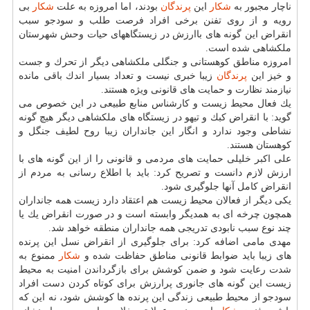
ناچار مجبور به
شكار
این
پرندگان
بودند، اما امروزه به علت
شكار
بی
رویه و از روی تفنن برخی افراد فرصت طلب و سودجو سبب
انقراض این گونه های باارزش در زیستگاههای حیات وحش شهرستان
ملكشاهی شده است.
امروزه مناطق كوهستانی و جنگلی ملكشاهی دیگر از تحرك و جست
و خیز این
پرندگان
زیبا خبری نیست و تعداد بسیار اندك باقی مانده
نیازمند نظارت و حمایت های قانونی ویژه هستند.
یك فعال محیط زیست و كارشناس منابع طبیعی در این خصوص می
گوید: با انقراض كبك و تیهو در زیستگاه های ملكشاهی دیگر هیچ گونه
نشاطی وجود ندارد و انگار این جانداران زیبا روح لطیف جنگل و
كوهستان هستند.
علی اكبر خلیلی حمایت های مردمی و قانونی را از این گونه های با
ارزش لازم دانست و تصریح كرد: باید با اطلاع رسانی به مردم از
انقراض كامل آنها جلوگیری شود.
یكی دیگر از فعالان محیط زیست هم اعتقاد دارد زیست همه جانداران
همچون چرخه ای به همدیگر وابسته است و در صورت انقراض یك یا
چند نوع سبب نابودی تدریجی همه جانداران منطقه خواهد شد.
مهدی مامی اضافه كرد: برای جلوگیری از انقراض نسل این پرنده
های زیبا باید ضوابط قانونی مناطق حفاظت شده و
شكار
ممنوع به
شدت رعایت شود و ضمن كوشش برای بازگرداندن امنیت به محیط
زیست این گونه های جانوری پرارزش برای كوتاه كردن دست افراد
سودجو از محیط طبیعی زندگی این پرنده ها كوشش شود، نه این كه