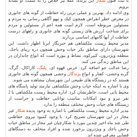
با ثبت فنون
شكار
این پرنده، عملا تیر خلاص را به سمت او نشانه
برویم.
وی ادامه داد: بهترین و عملی ترین راه حفاظت از گونه های جانوری
در معرض خطر انقراض همچون كبك و تیهو آگاهی رسانی به مردم و
مسئولین مربوطه است، لازم است همه اعم از مسئولین و مردم
برای شناخت ارزش های زیستی گونه های جانوری و راه‎های درست
حفاظت از آن‎ها گامهای اساسی بردارند.
مدیر محیط زیست ملكشاهی هم خبرنگار ایرنا اظهار داشت: این
شهرستان دارای مناطق بكر حیات وحش همچون دره زیبای باجك،
منطقه ویژدرون، كبیركوه، نشاط و بیوره است كه انواع جانداران در
این مناطق زندگی می كنند.
رضا عدالت جو اضافه كرد: خرس قهوه ای،
پلنگ
، كاراكال، گرگ،
گربه وحشی، كفتار و انواع
پرندگان
وحشی همچون گونه های جانوری
هستند كه در زیستگاه های طبیعی این شهرستان مشاهده می شوند.
وی با اشاره به اینكه حیات وحش ملكشاهی نیازمند تولید پاسگاه های
محیط بانی است، خاطرنشان كرد: اداره محیط زیست ملكشاهی با 2
نفر نیرو و نبود امكانات مناسب توانایی حفاظت و حراست از
زیستگاه های حیات وحش مختلف منطقه را ندارد.
مدیر اداره محیط زیست ملكشاهی با اشاره به وجود پدیده
شكار
غیر
مجاز در این شهرستان تصریح كرد: با وجود كمبود نیروی حفاظتی
طی چند ماه اخیر چندین مورد با شكارچیان غیر مجاز در مناطق حیات
وحش باجك و ویژدرون برخورد شده و افراد متخلف به دستگاهای
قضایی معرفی شده اند.