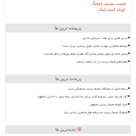
قیمت بیسیم باوفنگ
کوتاه کننده لینک
پربیننده ترین ها
درس هایی برای نجات سرزمین مادری
توسعه نامتوازن تهدید اصلی تنوع زیستی ایران است
پایش جاده ای محور میامی-عباس آباد هلیا و توله یوزها در خطر هستند
لطمه های محیط زیست در اثر حملات دشمن
پربحث ترین ها
ریشه خیلی از مشکلات محیط زیست فرهنگی است
آغاز فرایند جذب سرمایه گذار برای راه اندازی زباله سوز ۳۰۰ تنی اصفهان
اخبار کوتاه محیط زیستی اصفهان
فرهنگ محیط زیست به برنامه های مذهبی راه می یابد
جدیدترین ها