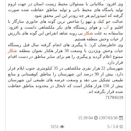
وی افزود: مكاتباتی با مسئولان محیط زیست استان در جهت لزوم
تولید پاسگاه های محیط بانی و تولید مناطق حفاظت شده صورت
گرفته كه امیدورایم هر چه زودتر این امر محقق شود.
عدالت جو كبك و تیهو را شاخص ترین گونه های جانوری سازگار با
اقلیم و
آب
و هوای زیستگاه های بكر ملكشاهی دانست و افزود:
متاسفانه به علت
شكار
بی رویه شاهد انقراض این گونه های باارزش
از حیات وحش منطقه هستیم.
وی خاطرنشان كرد: با پیگیری های انجام گرفته سال قبل زیستگاه
حیات وحش ویژدرن با وسعت 50 هزار هكتار بعنوان منطقه
شكار
ممنوع اعلام گردید و پیگیری را هم برای سایر مناطق در دست اقدام
قرار دارد.
شهرستان 22 هزار نفری ملكشاهی در 35 كیلومتری جنوب ایلام قرار
دارد، بیش از 90 درصد این شهرستان را مناطق كوهستانی و منابع
طبیعی تشكیل می دهد و وسعت عرصه های طبیعی این شهرستان
بیش از 150 هزار هكتار است كه تابحال در محدوده مناطق حفاظت
شده قرار نگرفته اند.
7179/6119
1397/03/30
15:39:04
3151
5.0 / 5