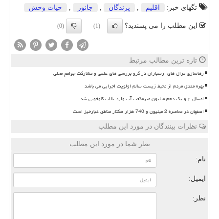
تگهای خبر:
اقلیم
,
پرندگان
,
جانور
,
حیات وحش
این مطلب را می پسندید؟
(0)
(1)
تازه ترین مطالب مرتبط
رهاسازی مرال های ارسباران در گرو بررسی های علمی و مشارکت جوامع محلی
بهره مندی مردم از محیط زیست سالم اولویت اجرایی می باشد
امسال ۲ و یک دهم میلیون مترمکعب آب وارد تالاب گاوخونی شد
اصفهان در محاصره 2 میلیون و 740 هزار هکتار مناطق غبارخیز است
نظرات بینندگان در مورد این مطلب
نظر شما در مورد این مطلب
نام:
ایمیل:
نظر: