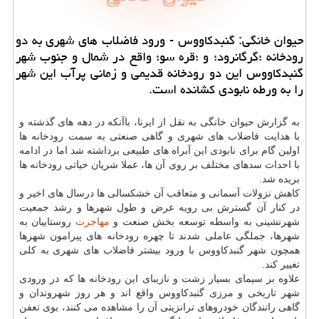
حیوان خانگی: گنبدكاووس - ورود فاضلاب های شهری به دو
رودخانه ؛گرگانرود؛ و ؛قره سو؛ واقع در شمال و جنوب شهر
گنبدكاووس این دو رودخانه قدیمی و زمانی پرآب این شهر
را به ورطه نابودی كشانده است.
به گزارش حیوان خانگی به نقل از ایرنا، باآنكه در دهه های گذشته و
با هدایت فاضلاب های شهری و گاهی صنعتی به سمت رودخانه ها
اولین گام برای نابودی این آبراه های طبیعی برداشته شد اما در ادامه
با احداث سدهای مختلف بر روی آن ها، عملا شریان حیاتی رودخانه ها
بریده شد.
كاهش نزولات آسمانی و متعاقب آن خشكسالی ها درسال های اخیر و
در كنار آن گسترش بی رویه عرض و طول شهرها و رشد جمعیت
شهرنشینی به واسطه توسعه بخش صنعت و
مهاجرت
روستاییان به
شهرها، جملگی عاملی شدند تا چهره رودخانه های پیرامون شهرها
همچون شهر گنبدكاووس با ورود بیشتر فاضلاب های شهری به كلی
تغییر كند.
علاوه بر سیمای بسیار زشت و نازیبای این رودخانه ها كه در ورودی
شهر تاریخی و مرزی گنبدكاووس واقع اند و هر روز شهروندان و
گاهی رانندگان خودروهای ترانزیتی آن را مشاهده می كنند، بوی تعفن