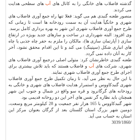
گذشته فاضلاب های خانگی را به كانال های
آب
های سطحی هدایت
می كردند.
منصور طعنه گنبدی هم می گوید: فعلا تنها راه جمع آوری فاضلاب های
شهری و خانگیآ هدایت آن به سمت رودخانه ها است تا زمانی كه
طرح جمع آوری فاضلاب شهری این شهر به بهره برداری كامل برسد.
وی افزود: البته شهرداری در ساخت و سازهای جدید بویژه در ارتفاع
سازی ( آپارتمان سازی ها)، مالكان را ملزم به حفر چاه جذبی یا چاه
های انباری شكل (سپتینگ) می كند و تا این اقدام محقق نشود، آخر
كار به آنان داده نمی گردد.
طعنه گنبدی خاطرنشان كرد: متولی اصلی درجمع آوری فاضلاب های
شهری، شركت های
آب
و فاضلاب هستند كه باید تلاش بیشتری برای
اجرای طرح جمع آوری فاضلاب شهری نمایند.
با این حال به نظر می آید، تا زمان تكمیل طرح جمع آوری فاضلاب
شهری گنبدكاووس و استمرار هدایت فاضلاب های شهری و خانگی به
رودخانه های گرگانرود و قره سو واقع در شمال و جنوب این شهر
همچنان باید نظاره گر نفس های آخر این دو روخانه قدیمی بود.
شهر گنبدكاووس با 165 هزار نفر جمعیت و 28 كیلومتر مربع وسعت،
دومین شهر بزرگ استان گلستان بعد از گرگان بعنوان مركز این
استان به حساب می آید.
/3039/1860