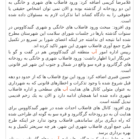
غلامرضا كریمی اضافه كرد: ورود فاضلاب های شهری و خانگی به
این دو رودخانه از گذشته بوده و الان نمی توان اشخاص حقیقی یا
حقوقی را به دادگاه كشاند اما تذكرات لازم به مسئولان داده شده
است.
وی افزود: مبحث ورود فاضلاب های خانگی و شهری گنبدكاووس در
سنوات گذشته بارها در جلسات شورای سلامت این شهرستان مطرح
شده اما نتیجه ای نداشته جز اینكه اعضای شورا بر تسریع در تكمیل
طرح جمع آوری فاضلاب شهری این شهر تاكید كرده اند.
رییس اداره امور
آب
منطقه ای گنبدكاووس هم در گفت و گو با
خبرنگار ایرنا اظهار داشت: ورود فاضلاب شهری و خانگی به رودخانه
های گرگانرود و قره سو واقع در شمال و جنوب این شهر غیر قانونی
است.
حسین قنبری اضافه كرد: ورود این نوع فاضلاب ها كه از حدود دو دهه
قبل شروع شده با وجود تذكرات و اخطارهای قانونی كه به شهرداری
به عنوان متولی كانال های هدایت
آب
های سطحی و اداره فاضلاب
شهری داده شده اما همچنان ادامه دارد و الان به یك زخم قدیمی
تبدیل گشته است.
وی افزود: كانال های فاضلاب احداث شده در شهر گنبدكاووس برای
هدایت آن به دو رودخانه گرگانرود و قره سو به گونه ای طراحی شده
كه راه دیگری برای ساماندهی فاضلاب وجود ندارد جز اینكه طرح
ملی جمع آوری فاضلاب شهری این شهر، هر چه سریعتر تكمیل و به
بهره برداری برسد.
قنبری خاطرنشان كرد: هنگام رها سازی
آب
سدهای گلستان و بوستان