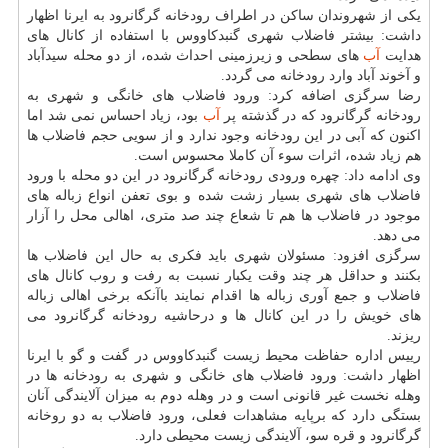
یكی از شهروندان ساكن در اطراف رودخانه گرگانرود به ایرنا اظهار
داشت: بیشتر فاضلاب شهری گنبدكاووس با استفاده از كانال های
هدایت
آب
های سطحی و زیرزمینی احداث شده، از دو محله سیدآباد
و آخوند آباد وارد رودخانه می گردد.
رضا سرگزی اضافه كرد: ورود فاضلاب های خانگی و شهری به
رودخانه گرگانرود كه در گذشته پر
آب
بود، زیاد احساس نمی شد اما
اكنون كه آبی در این رودخانه وجود ندارد و از سویی حجم فاضلاب ها
هم زیاد شده، اثرات سوء آن كاملا محسوس است.
وی ادامه داد: چهره ورودی رودخانه گرگانرود در این دو محله با ورود
فاضلاب های شهری بسیار زشت شده و بوی تعفن انواع زباله های
موجود در فاضلاب ها هم تا شعاع چند صد متری، اهالی محل را آزار
می دهد.
سرگزی افزود: مسئولان شهری باید فكری به حال این فاضلاب ها
بكنند و حداقل هر چند وقت یكبار نسبت به رفت و روب كانال های
فاضلاب و جمع آوری زباله ها اقدام نمایند باآنكه برخی اهالی زباله
های خویش را در این كانال ها و درحاشیه رودخانه گرگانرود می
ریزند.
رییس اداره حفاظت محیط زیست گنبدكاووس در گفت و گو با ایرنا
اظهار داشت: ورود فاضلاب های خانگی و شهری به رودخانه ها در
وهله نخست غیر قانونی است و در وهله دوم به میزان آلایندگی آنان
بستگی دارد كه برپایه مشاهدات فعلی، ورود فاضلاب به دو روخانه
گرگانرود و قره سو، آلایندگی زیست محیطی دارد.