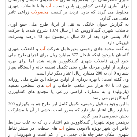
برای آبیاری اراضی كشاورزی پایین دست،
آب
ها با فاضلاب شهری
مخلوط می گردد كه بدون تردید بر كیفیت
محصولات
زراعی تاثیر
منفی می گذارد.
به گزارش حیوان خانگی به نقل از ایرنا، طرح ملی جمع آوری
فاضلاب شهری گنبدكاووس كه از سال 1374 شروع شده، با حركت
لاك پشتی خود بعد از 22 سال درمجموع تنها 40 درصد پیشرفت
فیزیكی دارد.
به گفته محمد هادی رحمتی مدیرعامل شركت
آب
و فاضلاب شهری
گلستان با وجود اینكه تابحال 377 میلیارد ریال برای اجرای طرح ملی
جمع آوری فاضلاب شهری گنبدكاووس هزینه شده اما برای بهره
برداری از اولین مرحله طرح یعنی تكمیل تصفیه خانه و ایستگاه پمپاژ
شماره 9 آن به 200 میلیارد ریال اعتبار دیگر نیاز است.
وی گفته است: با بهره برداری از اولین مرحله این طرح ملی روزانه
بین 30 تا 40 هزار متر مكعب فاضلاب و
آب
های سطحی تصفیه
(بازتولید) و به مصارف اراضی زراعی یا مجتمع های كشاورزی
گنبدكاووس می رسد.
با این وجود به قول رحمتی، تكمیل كامل این طرح هم به یكهزارو 200
میلیارد ریال اعتبار نیاز دارد كه مقرر است بخشی از آن با مشاركت
بخش خصوصی تامین گردد.
درهمین پیوند شهردار گنبدكاووس هم اعتقاد دارد كه به علت شرایط
خاص این شهر بویژه بالابودن سطح
آب
های سطحی در بیشتر نقاط
شهری امكان حفر چاه های جذبی در آن كم است و شهروندان از