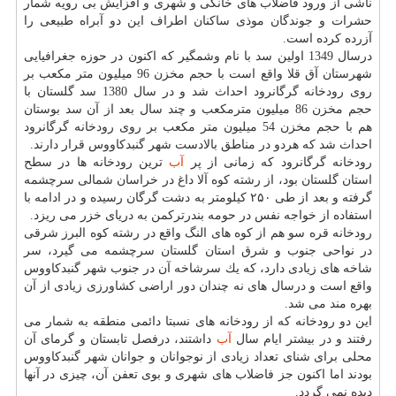
ناشی از ورود فاضلاب های خانگی و شهری و افزایش بی رویه شمار
حشرات و جوندگان موذی ساكنان اطراف این دو آبراه طبیعی را
آزرده كرده است.
درسال 1349 اولین سد با نام وشمگیر كه اكنون در حوزه جغرافیایی
شهرستان آق قلا واقع است با حجم مخزن 96 میلیون متر مكعب بر
روی رودخانه گرگانرود احداث شد و در سال 1380 سد گلستان با
حجم مخزن 86 میلیون مترمكعب و چند سال بعد از آن سد بوستان
هم با حجم مخزن 54 میلیون متر مكعب بر روی رودخانه گرگانرود
احداث شد كه هردو در مناطق بالادست شهر گنبدكاووس قرار دارند.
رودخانه گرگانرود كه زمانی از پر
آب
ترین رودخانه ها در سطح
استان گلستان بود، از رشته كوه آلا داغ در خراسان شمالی سرچشمه
گرفته و بعد از طی ۲۵۰ كیلومتر به دشت گرگان رسیده و در ادامه با
استفاده از خواجه نفس در حومه بندرتركمن به دریای خزر می ریزد.
رودخانه قره سو هم از كوه های النگ واقع در رشته كوه البرز شرقی
در نواحی جنوب و شرق استان گلستان سرچشمه می گیرد، سر
شاخه های زیادی دارد، كه یك سرشاخه آن در جنوب شهر گنبدكاووس
واقع است و درسال های نه چندان دور اراضی كشاورزی زیادی از آن
بهره مند می شد.
این دو رودخانه كه از رودخانه های نسبتا دائمی منطقه به شمار می
رفتند و در بیشتر ایام سال
آب
داشتند، درفصل تابستان و گرمای آن
محلی برای شنای تعداد زیادی از نوجوانان و جوانان شهر گنبدكاووس
بودند اما اكنون جز فاضلاب های شهری و بوی تعفن آن، چیزی در آنها
دیده نمی گردد.