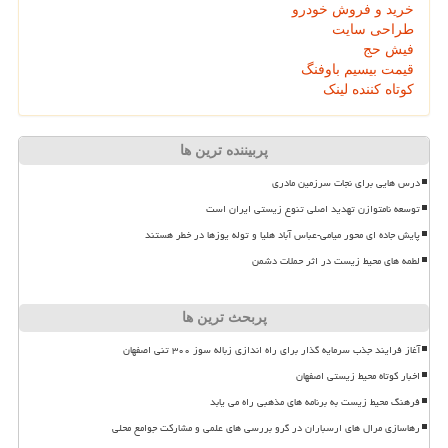
خرید و فروش خودرو
طراحی سایت
فیش حج
قیمت بیسیم باوفنگ
کوتاه کننده لینک
پربیننده ترین ها
درس هایی برای نجات سرزمین مادری
توسعه نامتوازن تهدید اصلی تنوع زیستی ایران است
پایش جاده ای محور میامی-عباس آباد هلیا و توله یوزها در خطر هستند
لطمه های محیط زیست در اثر حملات دشمن
پربحث ترین ها
آغاز فرایند جذب سرمایه گذار برای راه اندازی زباله سوز ۳۰۰ تنی اصفهان
اخبار کوتاه محیط زیستی اصفهان
فرهنگ محیط زیست به برنامه های مذهبی راه می یابد
رهاسازی مرال های ارسباران در گرو بررسی های علمی و مشارکت جوامع محلی