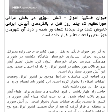
حیوان خانگی: اهواز - آتش سوزی در بخش عراقی
هورالعظیم كه چند روز قبل با بالگردهای آبپاش ایرانی
خاموش شده بود مجددا شعله ور شده و دود آن شهرهای
خوزستان را تحت تاثیر قرار داده است
به گزارش حیوان خانگی به نقل از مهر، كیامرث حاجی زاده مدیركل
مدیریت بحران استانداری خوزستان شامگاه یكشنبه در شورای
هماهنگی مدیریت بحران خوزستان عنوان كرد: بخش عظیم آتش
سوزی تالاب هورالعظیم در كشور عراق رخ داد كه احتمال عمدی بودن
این آتش سوزی بسیار زیاد است.
وی اضافه كرد: متاسفانه شرایط موجود در كشور عراق وضعیت
عملیات اطفاء را دشوار كرده است. این كشور باید اهتمام ویژه ای
بری حل این مورد داشته باشد.
حاجی زاد اظهار داشت: تا كنون فعالیت های بسیاری برای اطفاء آتش
سوزی تالاب انجام شده، اما به علت اینكه مبداء آتش سوزی در
كشور ما نیست، پیگیری عملیات بسیار دشوار است. این آتش سوزی
در منطقه ای قرار گرفته كه بعد از جنگ تحمیلی كشور عراق هیچ نوع
عملیات پاكسازی در آن انجام نداده است.