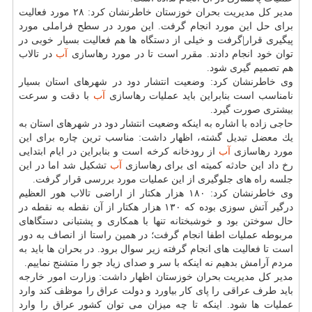
مدیر كل مدیریت بحران خوزستان خاطرنشان كرد: ۲۸ مورد فعالیت
برای حل این مورد انجام گرفت. این مورد در سطح فراملی مورد
پیگیری قرار|گرفت و خیلی از دستگاه ها هم فعالیت بسیار خوبی در
توان خود انجام دادند. مقرر است تا در مورد رهاسازی
آب
در تالاب
هم تصمیم گیری شود.
وی خاطرنشان كرد: وضعیت انتشار دود در شهرهای استان بسیار
نامناسب است بنابراین باید عملیات رهاسازی
آب
با دقت و سرعت
بیشتری صورت گیرد.
حاجی زاده با اشاره به اینكه وضعیت انتشار دود در شهرهای استان به
یك معضل تبدیل گشته، اظهار داشت: مناسب ترین چاره برای این
مورد رهاسازی
آب
از رودخانه كرخه است و بنابراین در ایام ابتدایی
رخ داد این حادثه كمیته ای برای رهاسازی
آب
تشكیل شد اما در این
جلسه راه های جلوگیری از این عملیات مورد بررسی قرار گرفت.
وی خاطرنشان كرد: ۱۸۰ هزار هكتار از اراضی تالاب هور العظیم
درگیر آتش سوزی بوده كه ۱۳۰ هزار هكتار از آن نقطه به نقطه در
حال سوختن بود و خوشبختانه تنها با همكاری و پشتبانی دستگاهای
مربوطه عملیات اطفا انجام گرفت؛ در همین راستا از انصاف به دور
است تا فعالیت های انجام گرفته زیر سوال برود. در بحران ها باید به
مردم آرامش بدهیم نه اینكه با سر و صدای زیاد جو را متشنج نماییم.
مدیر كل مدیریت بحران خوزستان اظهار داشت: وزارت امور خارجه
باید طرف عراقی را پای كار بیاورد و دولت عراق را موظف كند وارد
عملیات ها شود. اینكه تا چه میزان می توان كشور عراق را وارد