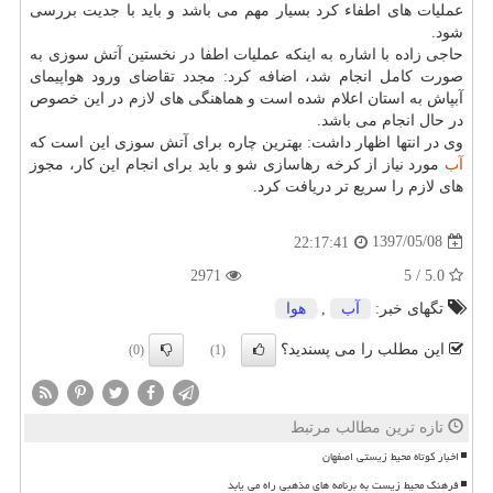
عملیات های اطفاء كرد بسیار مهم می باشد و باید با جدیت بررسی
شود.
حاجی زاده با اشاره به اینكه عملیات اطفا در نخستین آتش سوزی به
صورت كامل انجام شد، اضافه كرد: مجدد تقاضای ورود هواپیمای
آبپاش به استان اعلام شده است و هماهنگی های لازم در این خصوص
در حال انجام می باشد.
وی در انتها اظهار داشت: بهترین چاره برای آتش سوزی این است كه
آب
مورد نیاز از كرخه رهاسازی شو و باید برای انجام این كار، مجوز
های لازم را سریع تر دریافت كرد.
1397/05/08
22:17:41
2971
5.0 / 5
تگهای خبر:
آب
,
هوا
این مطلب را می پسندید؟
(0)
(1)
تازه ترین مطالب مرتبط
اخبار کوتاه محیط زیستی اصفهان
فرهنگ محیط زیست به برنامه های مذهبی راه می یابد