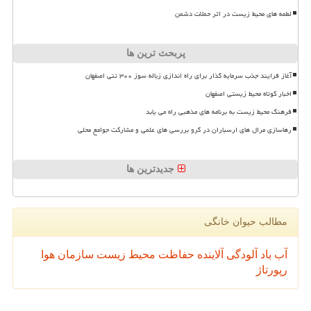
لطمه های محیط زیست در اثر حملات دشمن
پربحث ترین ها
آغاز فرایند جذب سرمایه گذار برای راه اندازی زباله سوز ۳۰۰ تنی اصفهان
اخبار کوتاه محیط زیستی اصفهان
فرهنگ محیط زیست به برنامه های مذهبی راه می یابد
رهاسازی مرال های ارسباران در گرو بررسی های علمی و مشارکت جوامع محلی
جدیدترین ها
مطالب حیوان خانگی
آب
باد
آلودگی
آلاینده
حفاظت محیط زیست
سازمان
هوا
رپورتاژ