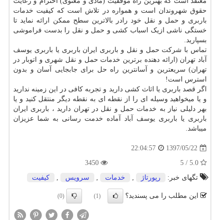
معتقد است که بهترین راه موفقیت (مادی و معنوی) احترام و رعایت
حقوق شهروندان است و همواره در تلاش است که کیفیت خدمات
باربری و حمل و نقل خود رادر بالاترین سطح ممکن ارائه نماید تا
خستگی ناشی ازیک اسباب کشی و حمل و نقل را بدست فراموشی
بسپارید.
تماس با شرکت حمل و نقل و باربری ایران باربری یا باربری یوسف
آباد تهران (ارائه دهنده برترین خدمات حمل و نقل شهری و اتوبار در
تهران) سریعترین و آسانترین راه حل برای جابجایی آسان و بدون
استرس است
!
اگر قصد باربری یا اثاث کشی دارید و تجربه کافی در این زمینه ندارید
و یا میخواهید وسیله ای را از نقطه ای به نقطه دیگر منتقل کنید و یا
بهر دلیلی نیاز به خدمات حمل و نقل در تهران دارید ، باربری ایران
باربری یا باربری یوسف آباد آماده خدمت رسانی به شما عزیزان
میباشد.
1397/05/22
22:04:57
3450
5.0 / 5
تگهای خبر:
رپورتاژ
,
خدمات
,
سرویس
,
كیفیت
این مطلب را می پسندید؟
(0)
(1)