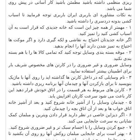
ریزی منظمی داشته باشید مطمئن باشید کار آسانی در پیش روی
شما می باشد.
به نکات مشاوره ای باربری ایران باربری توجه فرمایید تا اسباب
کشی بدونه دردسری را داشته باشید.
۱ - مهمتر از همه چیز این است که خانه جدیدی که قرار است به آن
اسباب کشی کنید را تمیز کنید.
اگر خانه جدیدتان احتیاج به نقاشی و لکه گیری دارد و اگر موکت ها
احتیاج به تمیز شدن دارند آنها را انجام بدهید.
۲ - موقه بسته بندی وسایل توجه کنید که تمامی کالا ها را با هم بسته
بندی نکنید.
وسایل ضروری و غیر ضروری را در کارتن های مخصوص شریف بار
برای اطمینان بیشتر استفاده نمایید.
۳ - نام وسایلی که در داخل کارتن ها گذاشته اید را روی آنها با ماژیک
بنویسید تا برای بازکردن آنها و چیدمان آنها برنامه ریزی داشته باشید.
۴ - کارتن های مربوط به هر قسمت را در اتاق خودش قرار دهید این
کار باعث می شود سرعت کارتان افزایش یابد.
۵ - چیدمان وسایل را از آشپز خانه شروع کنید و بعد از آشپز خانه
اتاق خواب ها و بعد از آن اتاق بچه را چیدمان کنید.
۶ - اگر دیزاین خاصی در نظر دارید قرار دادن ویترین و مبلمان کمک
شایانی به سرعت جابجایی می کنند.
۷ - جمع کردن وسایل را با اجسام سبک تر و غیر ضروری شروع کنید.
۸ - بهتر است برای جابجایی مبلمان روکش آنها رو روی آن بکشید تا
در حین جابجایی و چیدمان در ماشین ضربه نبینند.