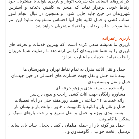
اگر نیروهای انسانی یک شرکت اتوبار و باربری بتواند با مشتریان خود
ارتباط خوبی برقرار نماید که منجر به کاهش دغدغه و استرس
شهروندان در حین جابه جایی شود و همچنین در قبال انجام امور
اسباب کشی و حمل اثاثیه های آنها احساس مسئولیت نماید؛ این امر
یقینا موجب جلب رضایت و اعتماد مشتریان خواهد شد.
باربری زعفرانیه
باربری ما همیشه سعی کرده است که بهترین خدمات و تعرفه های
باربری را به شما شهروندان گرامی ارئه دهد تا رضایت شما عزیزان
را جلب نمایید. خدمات ما عبارت اند از
:
حمل و نقل اثاثیه منزل به تمام نقاط تهران و شهرستان ها
بیمه نامه حمل و نقل جهت خسارت های احتمالی در حین چیدمان ،
حمل و نقل و بسته بندی
ارائه خدمات بسته بندی ویژهو حرفه ای
مشاوره رایگان جهت اثاث کشی راحت و بدون دردسر
ارائه خدمات ۲۴ ساعته در هفت روز هفته حتی در ایام تعطیلات
حمل و نقل بار و اثاثیه با کامیونت ، خاور ، وانت بار و نیسان بار
بسته بندی ویژه و حمل و نقل سریع و راحت بارهای سبک و
سنگین با کامیونت
حمل هر گونه بار از جمله مبلمان , کمد , یخچال ساید بای ساید ,
تردمیل , تخت خواب , گاوصندوق و
…