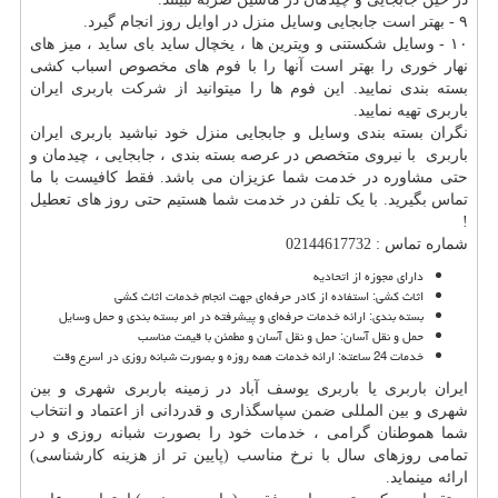
۹ - بهتر است جابجایی وسایل منزل در اوایل روز انجام گیرد.
۱۰ - وسایل شکستنی و ویترین ها ، یخچال ساید بای ساید ، میز های
نهار خوری را بهتر است آنها را با فوم های مخصوص اسباب کشی
بسته بندی نمایید. این فوم ها را میتوانید از شرکت باربری ایران
باربری تهیه نمایید.
نگران بسته بندی وسایل و جابجایی منزل خود نباشید باربری ایران
باربری با نیروی متخصص در عرصه بسته بندی ، جابجایی ، چیدمان و
حتی مشاوره در خدمت شما عزیزان می باشد. فقط کافیست با ما
تماس بگیرید. با یک تلفن در خدمت شما هستیم حتی روز های تعطیل
!
شماره تماس : 02144617732
دارای مجوزه از اتحادیه
اثاث کشی: استفاده از کادر حرفه‌ای جهت انجام خدمات اثاث کشی
بسته بندی: ارائه‌ خدمات حرفه‌ای و پیشرفته در امر بسته ‌بندی و حمل وسایل
حمل و نقل آسان: حمل و نقل آسان و مطمئن با قیمت مناسب
خدمات 24 ساعته: ارائه‌ خدمات همه روزه و بصورت شبانه‌ روزی در اسرع وقت
ایران باربری یا باربری یوسف آباد در زمینه باربری شهری و بین
شهری و بین المللی ضمن سپاسگذاری و قدردانی از اعتماد و انتخاب
شما هموطنان گرامی ، خدمات خود را بصورت شبانه روزی و در
تمامی روزهای سال با نرخ مناسب (پایین تر از هزینه کارشناسی)
ارائه مینماید.