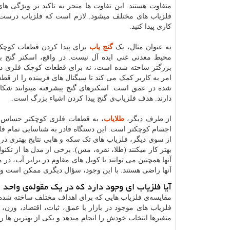
متفاوت هستند. این تفاوت ها منجر به تاکید بر ویژگی ها
فلزیاب های مختلف میشود. لازم است که فلزیاب‌ درست 
کاری پیدا کنید.
به عنوان مثال، یک
گنج یاب
برای پیدا کردن قطعات کوچک
محیط معدنی غنی ایده آل نیست. در واقع، اسکنر گنج ب
بزرگتر ساخته شده است، نه برای قطعات کوچک فلزی در
امر به کاربر کمک می کند تا سیگنال های فریبنده را از ق
شده در عمق است. اسکنرهای گنج پیشرفته میتوانند شکاف
دارند. هدف فلزیاب‌ی گنج پیدا کردن اشیاء بزرگ است.
از طرف دیگر،
طلایاب
، به قطعات فلزی کوچکتر حساس ا
اجسام کوچکتر است. این دستگاه قادر به شناسایی تمام فلزا
از سوی دیگر، فلزیاب های تک سکه و هابی نتایج بهتری در
بهتر کار میکنند (طلا، نقره، مس). برخی از مدل ها از تکن
آنها همچنین می توانند با کویل های مقاوم در برابر آب، در 
آنها راضی هستند. با این وجود، سؤال دیگری ممکن است وج
آیا فلزیاب ای وجود دارد که در یک مقوله‌ی واحد ا
مقایسه‌ی فلزیاب هایی که برای اهداف مختلف ساخته شده 
فلزیاب های موجود در بازار با عمق، ثبات، اقتصاد، وزن
متغیرها انتخاب خودش را انجام میدهد و یکی از بهترین ها را