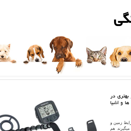
گی
 بهتری در
ها و اشیا
رایط زمین و
یگیرند هم