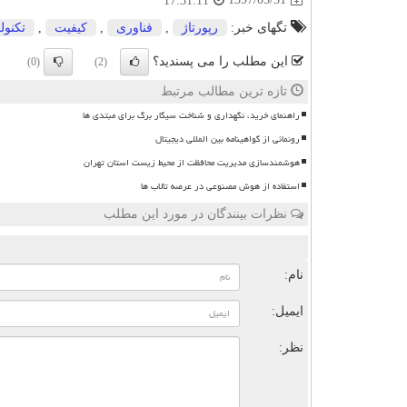
17:31:11
تگهای خبر:
رپورتاژ
,
فناوری
,
كیفیت
,
تكنول
این مطلب را می پسندید؟
(0)
(2)
تازه ترین مطالب مرتبط
راهنمای خرید، نگهداری و شناخت سیگار برگ برای مبتدی ها
رونمائی از گواهینامه بین المللی دیجیتال
هوشمندسازی مدیریت محافظت از محیط زیست استان تهران
استفاده از هوش مصنوعی در عرصه تالاب ها
نظرات بینندگان در مورد این مطلب
ن
نام:
ایمیل:
نظر: