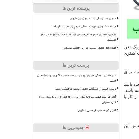
پربیننده ترین ها
درس هایی برای نجات سرزمین مادری
توسعه نامتوازن تهدید اصلی تنوع زیستی ایران است
پایش جاده ای محور میامی-عباس آباد هلیا و توله یوزها در خطر
هستند
زرگ دفن
لطمه های محیط زیست در اثر حملات دشمن
ت کمتری
پربحث ترین ها
ت برای
حل معضل آلودگی هوای تهران نیازمند تصمیم گیری در سطح ملی
است
ده باشد
ریشه خیلی از مشکلات محیط زیست فرهنگی است
ه باشد.
آغاز فرایند جذب سرمایه گذار برای راه اندازی زباله سوز ۳۰۰
ز کار با
تنی اصفهان
اخبار کوتاه محیط زیستی اصفهان
ساس این
جدیدترین ها