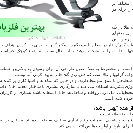
ی مختلف در
را برای هر
 طلا در یک
رای هدفهای
 زمین. این
طعات کوچک فلز در سطح نادیده بگیرد. اسکنر گنج یاب برای پیدا کردن اهداف ب
ها و فلزات را نیز تشخیص دهند. با این حال نسبت به اشیاء کوچک حساسی
ست، و مخصوصا به طلا. اصول طراحی آن برای رسیدن به بالاترین حساسی
ت گرانبها و طلا است که فلزیاب‌ی گنج قادر به پیدا کردن آنها نیست.
 سطوحی با عمق متوسط دارند، و در جایی که سکه ها و اشیا فلزی پراکنده ش
ولوژی پیشرفته استفاده می کنند تا سازگاری بیشتری با ساختار معدنی خاک داشت
محیطهایی مثل دریا، روخانه و ساحل هم قابل استفاده باشند.بسیاری از کاربران ا
ود داشته باشد:
ز همه “بهتر” باشد؟
اند منصفانه نیست.
، قیمت، پشتیبانی، ضمانت و نام تجاری مختلف ساخته شده اند. مشتری بر ا
 برای نیازها و اولویت هایش انتخاب می کند.