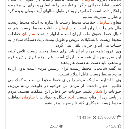
كشور، نقاط بحرانی و گرد و غبارخیز را شناسایی و برای آن برنامه و
راهكار داده است كه امیدواریم در طول سالهای آینده بتوان پدیده گرد
و غبار را مدیریت نماییم.
معاون
سازمان
حفاظت محیط زیست با اشاره به اینكه محیط زیست
مال هم ملت ایران است و
سازمان
حفاظت محیط زیست هم به
دنبال حفظ حقوق ملت ایران است، اظهار داشت:
سازمان
حفاظت
محیط زیست با تشكیلات عریض و طویل نیست، یك دستگاه ستادی به
حساب می آید و اجرایی تلقی نمی گردد.
وی افزود: همه مردم ایران باید برای حفظ محیط زیست تلاش كنند،
این سرزمین مال همه ملت ایران است، هم مردم فارغ از دین، قوم
و مذهب باید دست به دست هم بدهند.
به گفته شافعی، محیط زیست برای زیستن مردم است بدون اراده
مردم محیط زیست قابل اصلاح نیست.
وی با اشاره به اینكه مردم را برای حفظ محیط زیست به كمك می
طلبیم، اظهار داشت: از مردم می خواهیم در طبیعت زباله نریزند،
حیوانات را
شكار
نكنند، حیوانات جز ذخایر این مملكت هستند. مردم
در پاسداری از منابع طبیعی،
آب
، جنگل و حیوانات با
سازمان
حفاظت
محیط زیست همكاری كنند تا وضع ما بدتر نشود.
1397/06/07
13:43:56
2517
5.0 / 5