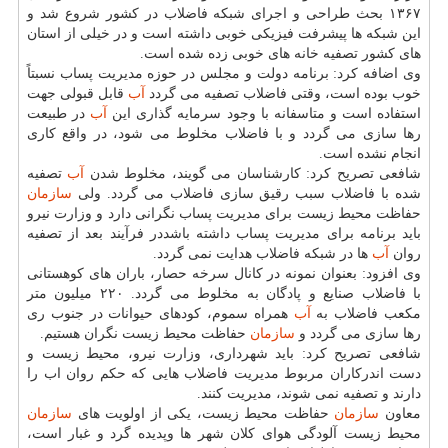
۱۳۶۷ بحث طراحی و اجرای شبكه فاضلاب در كشور شروع شد و
این شبكه ها پیشرفت فیزیكی خوبی داشته است و در خیلی از استان
های كشور تصفیه خانه های خوبی زده شده است.
وی اضافه كرد: برنامه دولت و مجلس در حوزه مدیریت پساب نسبتاً
خوب بوده است، وقتی فاضلاب تصفیه می گردد
آب
قابل قبولی جهت
استفاده است و متاسفانه با وجود سرمایه گذاری این
آب
در طبیعت
رها سازی می گردد و با فاضلاب مخلوط می شود، در واقع كاری
انجام نشده است.
شافعی تصریح كرد: كارشناسان می گویند، مخلوط شدن
آب
تصفیه
شده با فاضلاب سبب رقیق سازی فاضلاب می گردد. ولی
سازمان
حفاظت محیط زیست برای مدیریت پساب نگرانی دارد و وزارت نیرو
باید برنامه برای مدیریت پساب داشته باشددر فرآیند بعد از تصفیه
روان
آب
ها در شبكه فاضلاب هدایت نمی گردد.
وی افزود: بعنوان نمونه در كانال سرخه حصار، باران های كوهستانی
با فاضلاب صنایع و پادگان به مخلوط می گردد. ۲۲۰ میلیون متر
مكعب فاضلاب به
آب
همراه سموم، كودهای حیوانات در جنوب ری
رها سازی می گردد و
سازمان
حفاظت محیط زیست نگران هستیم.
شافعی تصریح كرد: باید شهرداری، وزارت نیرو، محیط زیست و
دست اندركاران مربوط مدیریت فاضلاب هایی كه حكم روان اب را
دارند و تصفیه نمی شوند، مدیریت كنند.
معاون
سازمان
حفاظت محیط زیست، یكی از اولویت های
سازمان
محیط زیست آلودگی هوای كلان شهر ها وپدیده گرد و غبار است،