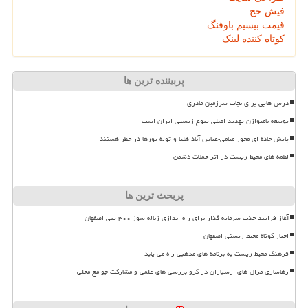
فیش حج
قیمت بیسیم باوفنگ
کوتاه کننده لینک
پربیننده ترین ها
درس هایی برای نجات سرزمین مادری
توسعه نامتوازن تهدید اصلی تنوع زیستی ایران است
پایش جاده ای محور میامی-عباس آباد هلیا و توله یوزها در خطر هستند
لطمه های محیط زیست در اثر حملات دشمن
پربحث ترین ها
آغاز فرایند جذب سرمایه گذار برای راه اندازی زباله سوز ۳۰۰ تنی اصفهان
اخبار کوتاه محیط زیستی اصفهان
فرهنگ محیط زیست به برنامه های مذهبی راه می یابد
رهاسازی مرال های ارسباران در گرو بررسی های علمی و مشارکت جوامع محلی