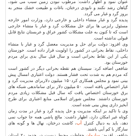
عنوان نمود و اظهار داشت: مرطوب نبودن زمین سبب می شود،
گیاهان رشد نكنند و نابودی درختان، باغات و طبیعت خشك منجر به
بروز گرد و غبار می گردد.
پدیده گرد و غبار منشاء داخلی و خارجی دارد، وزارت امور خارجه
مسئول رایزنی ها برای حل مشكلات گرد و غبار با منشاء خارجی
است كه تا كنون به علت مشكلات كشور عراق و عربستان نتایج قابل
قبولی نداشته است.
وی افزود: دولت برای حل و مدیریت معضل گرد و غبار با منشاء
داخلی، نقاط بحرانی در كشور را اولویت قرار داده است. خوزستان
یكی از این نقاط بحرانی است و سال قبل سال بدی برای مردم
خوزستان بود.
شافعی اضافه كرد: سیستان هم نقطه بحرانی دیگر در كشور است
كه مردم هم به شدت تحت فشار هستند. دولت اعتباری امسال پیش
بینی نمود و مجلس همكاری كرد۱۵۰ میلیون دلاربرای مدیریت گرد و
غبار اختصاص یافته است. ۵۰ میلیون دلار برای ساماندهی شبكه های
برق خوزستان اختصاص یافت كه سال قبل مشكلات زیادی مردم
خوزستان داشتند. مجلس شورای اسلامی منابع اعتباری برای طرح
آبخیز داری پیش بینی شده است.
وی با تاكید بر اینكه مدیریت و حل پدیده گرد و غبار در مدت زمان
كوتاه غیر امكان دارد، اظهار داشت: مالچ پاشی همه جا جواب نمی
دهد، باید به دنبال كنترل
آب
، كاشت درختان، نهال ها و گونه های
سازگار با كم آبی باشند.
شافعی افزود:
سازمان
حفاظت محیط زیست در حدود ۲۰ استان