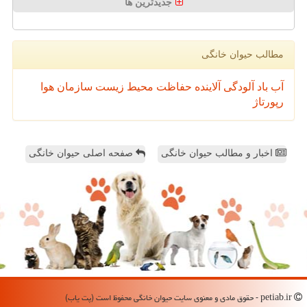
جدیدترین ها
مطالب حیوان خانگی
آب
باد
آلودگی
آلاینده
حفاظت محیط زیست
سازمان
هوا
رپورتاژ
اخبار و مطالب حیوان خانگی
صفحه اصلی حیوان خانگی
petiab.ir - حقوق مادی و معنوی سایت حیوان خانگی محفوظ است (پت یاب)