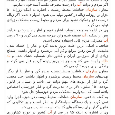
اگر مردم و دولت
آب
را درست مصرف نكنند، آینده خوبی نداریم.
معاون
سازمان
حفاظت محیط زیست با اشاره به اینكه روزانه ۵۰
هزار تن روزانه زباله در كشور تولید می شود، اظهار داشت: اگر زباله
درست دفع و تفكیك نشود برای مردم و محیط زیست مشكلات زیادی
تولید می گردد.
وی در ادامه به مبحث پساب اشاره نمود و اظهار داشت: در فرآیند
پس از تصفیه،
آب
تصفیه شده وارد چرخه مجدد می گردد و ۷۰ درصد
آب
مصرفی مردم قابل استفاده مجدد است.
شافعی، اصلی ترین علت بروز پدیده گرد و غبار را خشك شدن
طبیعت، از بین رفتن مراتع و كم آبی برشمرد و اظهار داشت: سطح
زیادی از از سرزمین ایران و كشور های همسایه خشك شده و
باد
خاك
را بلند می كند و منجر به بروز پدیده گرد و غبار می گردد و
زندگی برای مردم تنگ می كند.
معاون
سازمان
حفاظت محیط زیست پدیده گرد و غبار را از دیگر
تهدیدهای
سازمان
محیط زیست برشمرد و اظهار داشت: حل معضل
گرد و غبار از الویت های مهم دولت می باشد و امسال در قانون
بودجه ۱۵۰ میلیون دلار برای مدیریت گرد و غبار خوزستان اختصاص
یافته است كه امیدواریم مشكلات مردم خوزستان حل شود.
به گفته شافعی،
سازمان
حفاظت محیط زیست در حوزه اجرا وارد
نمی گردد و یك دستگاه سیاستگذار و ناظر است و بر تكالیفی كه
قانون گذار برای دستگاه های گذاشته است، نظارت می كند.
وی با اشاره به اینكه ۹۵ در صد از
آب
كشور در حوزه كشاورزی