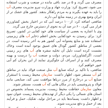
مصرف می گردد و ۵ در صد باقی مانده در صنعت و شرب استفاده
می شود، تصریح كرد: وزارت جهاد و وزارت نیرو مدیریت مصرف
آب
را باید به عهده بگیرند و به مردم راهكار بدهند. كشور های خشك تر از
ایران وضع بهتری در زمینه منابع آبی دارند.
شافعی اضافه كرد: از۱۰۰ درصد آبی كه در اختیار بخش كشاورزی
قرار می گیرد، ۶۰ در صد آن به نحوی از دسترس خارج می گردد.
وی با اشاره به بعضی از سیاست های خود كفایی در كشور، تصریح
كرد: برای رسیدن به خودكفایی بخش اعظم ذخایر
آب
های زیزمینی
استفاده شد و منابع پشتوانه آبی كشور هم به آخر رسیده است. در
بعضی از مناطق كشور گودال های عمیق بوجود آمده است وخاك
نشست كرده است دلیل آن تخلیه سفره های
آب
های زیر زمینی
است، اگركشاورزان، مردم، دولت و صنعت
آب
را درست و بهینه
مصرف كنند و از اسراف آن جلوگیری نمایند از این بحران كم آبی
عبور خواهیم كرد.
شافعی، با تاكید بر اینكه صنایع
آب
مثل صنعت فولاد نباید در مناطق
كم
آب
مستقر شود، اظهار داشت:
سازمان
محیط زیست با استقرار
صنایع
آب
بر درخارج از مرز دریاها موافقت نمی كند، صنایعی مانند
فولاد و پتروشیمی باید در مكان هایی كه
آب
هست، مستقر شوند.
معاون
سازمان
حفاظت محیط زیست، مدیریت پسماند بخصوص در
استان های شمالی را یكی دیگر از تهدیدهای محیط زیست عنوان نمود
و اظهار داشت: پسماندها باید در مراحل تولید، تفكیك، حمل و فرآیند
بعد از حمل و دفع مدیریت شوند.