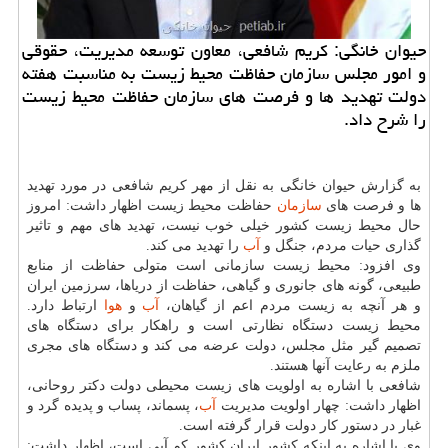
حیوان خانگی: كریم شافعی، معاون توسعه مدیریت، حقوقی
و امور مجلس سازمان حفاظت محیط زیست به مناسبت هفته
دولت تهدید ها و فرصت های سازمان حفاظت محیط زیست
را شرح داد.
به گزارش حیوان خانگی به نقل از مهر كریم شافعی در مورد تهدید
ها و فرصت های
سازمان
حفاظت محیط زیست اظهار داشت: امروز
حال محیط زیست كشور خیلی خوب نیست، تهدید های مهم و تاثیر
گذاری حیات مردم، جنگل و
آب
را تهدید می كند.
وی افزود: محیط زیست سازمانی است متولی حفاظت از منابع
طبیعی، گونه های جانوری و گیاهی، حفاظت از دریاها، سرزمین ایران
و هر آنچه به زیست مردم اعم از گیاهان،
آب
و
هوا
ارتباط دارد.
محیط زیست دستگاه نظارتی است و راهكار برای دستگاه های
تصمیم گیر مثل مجلس، دولت عرضه می كند و دستگاه های مجری
ملزم به رعایت آنها هستند.
شافعی با اشاره به اولویت های زیست محیطی دولت دكتر روحانی،
اظهار داشت: چهار اولویت مدیریت
آب
، پسماند، پساب و پدیده گرد و
غبار در دستور كار دولت قرار گرفته است.
وی با اشاره به اینكه كشور ایران كشور كم آبی است، اظهار داشت: