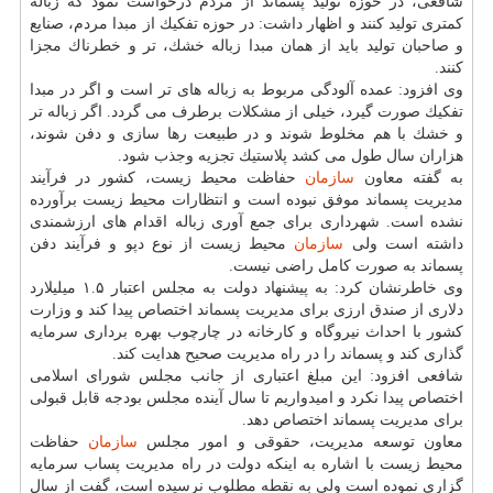
شافعی، در حوزه تولید پسماند از مردم درخواست نمود كه زباله
كمتری تولید كنند و اظهار داشت: در حوزه تفكیك از مبدا مردم، صنایع
و صاحبان تولید باید از همان مبدا زباله خشك، تر و خطرناك مجزا
كنند.
وی افزود: عمده آلودگی مربوط به زباله های تر است و اگر در مبدا
تفكیك صورت گیرد، خیلی از مشكلات برطرف می گردد. اگر زباله تر
و خشك با هم مخلوط شوند و در طبیعت رها سازی و دفن شوند،
هزاران سال طول می كشد پلاستیك تجزیه وجذب شود.
به گفته معاون
سازمان
حفاظت محیط زیست، كشور در فرآیند
مدیریت پسماند موفق نبوده است و انتظارات محیط زیست برآورده
نشده است. شهرداری برای جمع آوری زباله اقدام های ارزشمندی
داشته است ولی
سازمان
محیط زیست از نوع دپو و فرآیند دفن
پسماند به صورت كامل راضی نیست.
وی خاطرنشان كرد: به پیشنهاد دولت به مجلس اعتبار ۱.۵ میلیلارد
دلاری از صندق ارزی برای مدیریت پسماند اختصاص پیدا كند و وزارت
كشور با احداث نیروگاه و كارخانه در چارچوب بهره برداری سرمایه
گذاری كند و پسماند را در راه مدیریت صحیح هدایت كند.
شافعی افزود: این مبلغ اعتباری از جانب مجلس شورای اسلامی
اختصاص پیدا نكرد و امیدواریم تا سال آینده مجلس بودجه قابل قبولی
برای مدیریت پسماند اختصاص دهد.
معاون توسعه مدیریت، حقوقی و امور مجلس
سازمان
حفاظت
محیط زیست با اشاره به اینكه دولت در راه مدیریت پساب سرمایه
گزاری نموده است ولی به نقطه مطلوب نرسیده است، گفت از سال