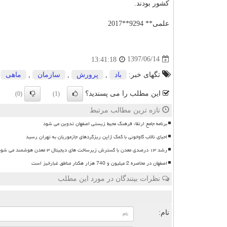
كشور بودند.
علمی** 9294**2017
1397/06/14
13:41:18
تگهای خبر:
باد
,
پرورش
,
سازمان
,
ماهی
این مطلب را می پسندید؟
(0)
(1)
تازه ترین مطالب مرتبط
برنامه جامع ارتقاء فرهنگ محیط زیستی اصفهان تدوین می شود
احیای تالاب گاوخونی با کمک ژاپن ریزگردهای جازموریان به تهران رسید
رشد ۱۳ درصدی معدن با گسترش زیرساخت های دیجیتال ۳ معدن هوشمند می شوند
اصفهان در محاصره 2 میلیون و 740 هزار هکتار مناطق غبارخیز است
نظرات بینندگان در مورد این مطلب
ن
نام: