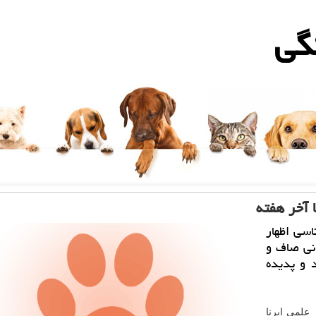
گی
 آخر هفته
اسی اظهار
نی صاف و
 و پدیده
علمی ایرنا