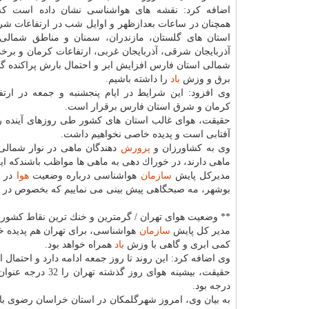
اضافه كرد: نقشه های هواشناسی نشان داده است كه
همچنان در ساعات بعدازظهر و اوایل شب در ارتفاعات شرق
استان های گلستان، مازندران، سمنان و مناطق شمالی
آذربایجان شرقی، آذربایجان غربی، ارتفاعات كرمان و برخ
شمالی استان فارس افزایش ابر و احتمال بارش پراكنده گا
برق و وزش
باد
را داشته باشیم.
وی افزود: این شرایط در ایام پنجشنبه و جمعه در ارتف
كرمان و شرق استان فارس برقرار است.
حقیقت، هوای غالب استان های كشور طی روزهای آینده را
آفتابی است و پدیده خاصی نخواهیم داشت.
وی به كشاورزان و
پرورش
دهندگان ماهی در نوار شمالی
ماهی دارند، در خوراك دهی به ماهی ها مواظب باشندكه این ك
مدیركل پایش
سازمان
هواشناسی درباره وضعیت
هوا
بوشهر، مه صبحگاهی پیش بینی می نماییم كه بخصوص در اوا
** وضعیت هوای تهران / گرمترین و خنك ترین نقاط كشور
مدیر كل پایش
سازمان
هواشناسی، برای تهران هم پدیده خ
كمی ابری و گاهی با وزش
باد
همراه خواهد بود.
وی اضافه كرد: این روند تا روز جمعه ادامه دارد و احتمال
درجه بود.