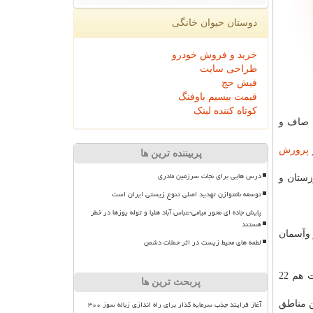
دوستان حیوان خانگی
خرید و فروش خودرو
طراحی سایت
فیش حج
قیمت بیسیم باوفنگ
کوتاه کننده لینک
ن صاف و
پرورش
پربیننده ترین ها
درس هایی برای نجات سرزمین مادری
 های خوزستان و
توسعه نامتوازن تهدید اصلی تنوع زیستی ایران است
پایش جاده ای محور میامی-عباس آباد هلیا و توله یوزها در خطر
هستند
 وآسمان
لطمه های محیط زیست در اثر حملات دشمن
حقیقت، بیشینه هوای روز گذشته تهران را 32 درجه عنوان نمود كه تا آخر هفته به 34 یا 35 درجه خواهد رسید.كمینه دمای امروز پایتخت هم 22
پربحث ترین ها
آغاز فرایند جذب سرمایه گذار برای راه اندازی زباله سوز ۳۰۰
ك ترین و مهران و دهلران با 47 درجه گرمترین مناطق