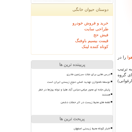
دوستان حیوان خانگی
خرید و فروش خودرو
طراحی سایت
فیش حج
قیمت بیسیم باوفنگ
کوتاه کننده لینک
وا
را در
پربیننده ترین ها
ه ترتیب
درس هایی برای نجات سرزمین مادری
 101 تا 150 در شرایط ناسالم برای گروه
30 تا 500 در شرایط خطرناك (ارغوانی)
توسعه نامتوازن تهدید اصلی تنوع زیستی ایران است
پایش جاده ای محور میامی-عباس آباد هلیا و توله یوزها در خطر
هستند
لطمه های محیط زیست در اثر حملات دشمن
پربحث ترین ها
اخبار کوتاه محیط زیستی اصفهان