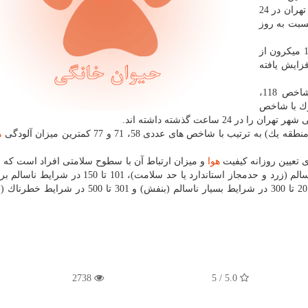
آلاینده ذرات معلق با قطر كمتر از 2.5 میكرون هوای شهر تهران در 24
 با 9 عدد افزایش نسبت به روز
در همین مدت میزان آلاینده ذرات معلق با قطر كمتر از 10 میكرون از
كاهش و آلاینده منوكسیدكربن هم از 21 به 22 افزایش یافته
بر همین اساس، ایستگاه های شهر ری(منطقه 20) با شاخص 118،
1) به صورت مشترك با شاخص
ه
هوا
و میزان ارتباط آن با سطوح سلامتی افراد است كه ب
از صفر تا 50 در شرایط پاك (سبز)، 51 تا 100 در شرایط سالم (زرد و حدمجاز استاندارد یا حد سلامت)،
حساس (نارنجی)، 151 تا 200 در شرایط ناسالم (قرمز)، 201 تا 300 در شرایط بسیار ناسالم (بنفش) و 1
2738
5.0 / 5