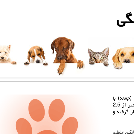
گی
(جمعه) با
وجود افزایش غلظت آلاینده ذرات معلق با قطر كمتر از 2.5
ه روز گذشته بر روی عدد 94 قرار گرفته و
انگین غلظت