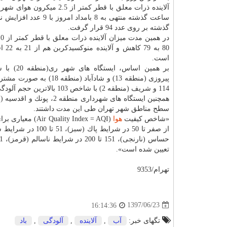
ساعت گذشته منتهی به 8 بامداد امروز
گذشته بر روی عدد 94 قرار گرفت.
80 به 79 
است.
پیروزی (منطقه 13) و شادآباد (منطقه 8
114 و شریف (منطقه 2) با شاخص 103 بالاترین حجم آلودگی شهر تهران را در 24 ساعت گذشته داشته اند.
همچنین ایستگاه های شهرداری منطقه 2، پونك و اقدسیه (منطقه یك) به ترتیب با شاخص های عددی 58، 71 و 77 كمترین میزان آلودگی
سطح مناطق شهر تهران طی این مدت داشتند.
«شاخص كیفیت
هوا
(Air Quality Index = AQI) معیاری برای تعیین روزانه كیفیت
تعیین شده است».
تهرام/9353
1397/06/23
16:14:36
تگهای خبر:
آب
,
آلاینده
,
آلودگی
,
باد