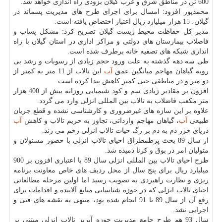
600 تن در مناطق شرق و غرب گیلان بزودی راه اندازی خواهد شد.
محمدپور افزود: امسال برای اجرای طرح های مدیریت پسماند در
گیلان، 15 هزار میلیارد ریال اعتبار اختصاص یافته است.
مدیر كل حفاظت محیط زیست گیلان تصریح كرد: مشكل پساب و
فاضلاب بیمارستان های دولتی و مراكز اداری در استان گیلان با راه
اندازی شبكه های تصفیه خانه برطرف شده است.
طی سه دهه گذشته به علت ورود حجم زیادی از رسوبات و رشد بی
رویه گیاهان مهاجم میانگین عمق
آب
این تالاب از 11 متر به كمتر از
دو متر و در مناطقی حتی كمتر كاهش پیدا كرده است.
افزون بر مقادیر زیادی سم و كود شیمیایی روزانه بیش از 400 هزار
متر مكعب فاضلاب به تالاب بین المللی انزلی وارد می گردد.
علاوه بر این سازه های غیرضروری و كارشناسی نشده و قطع جریان
طبیعی
آب
، گیاهان مهاجم وارداتی، تجاوز به حریم تالاب و كاهش
آب
دریای خزر دم به دم بر رگ حیات تالاب انزلی زخم می زند.
از سال 89 بحث پرطمطراق احیای تالاب انزلی با حضور مسئولان و
متولیان امر در بوق و كرنا دمیده شد.
طرح احیای تالاب بین المللی انزلی سال 89 با اعتباری افزون بر 900
میلیارد ریال برای پنج سال از محل ردیف های خاص معاونت برنامه
ریزی و نظارت راهبردی به تصویب رسید اما اولین مرحله مطالعاتی
احیای تالاب انزلی كه در حوزه شناسایی منابع آلاینده و اقدامات برای
رفع آن از سال 89 تا 91 انجام شده بود، منتهی به نقشه های فنی و
اجرایی نشد.
سال 93 هم طرح جامع مدیریت حوزه آبریز تالاب انزلی مبتنی بر