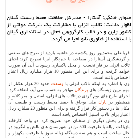
حیوان خانگی: آستارا - مدیركل حفاظت محیط زیست گیلان
اظهار داشت: تالاب انزلی با مشاركت یك شركت دولتی از
كشور ژاپن و در قالب كارگروهی فعال در استانداری گیلان
با استفاده از فناوری نانو احیا می گردد.
قربانعلی محمدپور روز یكشنبه در حاشیه بازدید از طرح های صنعتی
و گردشگری آستارا در مصاحبه با خبرنگار ایرنا تصریح كرد: احیای
تالاب انزلی در فاز نخست از محل پاكسازی رسوبات آلی آن صورت
خواهد گرفت و برای این این منظور 10 هزار میلیارد ریال اعتبار
اختصاص یافته است.
وی با اشاره به اینكه تالاب انزلی با
وسعت
حدود 20 هزار هكتار از
مهم ترین زیستگاه های
پرندگان
مهاجر به حساب می آید، اضافه كرد:
اجرای طرح های بوم گردی در تالاب های انزلی، استیل و امیر كلایه و
همینطور در
پارك
ملی بوجاق با حفظ محیط زیست و طبیعت آن
مكان ها در دستور كار قرار گرفته و برای این منظور 20 میلیارد ریال
اعتبار برای تالاب استیل اختصاص یافته است.
وی در بخش دیگری از سخنان خود تصریح كرد: دو واحد كارخانه
بازیافت زباله با ظرفیت 500 تن در شهرستان های تالش و لنگرود در
حال ساخت است و هم سه دستگاه زباله سوز با ظرفیت یكهزار و