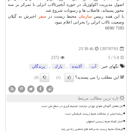
اصول مدیریت اكولوژیك در حوزه آبخیزتالاب انزلی با تمركز بر سه
محور پسماند، فاضلاب ها و رسوبات شروع شد.
با این همه رییس
سازمان
محیط زیست در
سفر
اخیرش به گیلان
وضعیت تالاب انزلی را بحرانی اعلام نمود.
7105 /6030
1397/07/01
23:30:46
2372
5.0 / 5
تگهای خبر:
آب
,
آلاینده
,
پارك
,
پرندگان
این مطلب را می پسندید؟
(0)
(1)
تازه ترین مطالب مرتبط
حل معضل آلودگی هوای تهران نیازمند تصمیم گیری در سطح ملی است
ریشه خیلی از مشکلات محیط زیست فرهنگی است
اخبار کوتاه محیط زیستی اصفهان
فرهنگ محیط زیست به برنامه های مذهبی راه می یابد