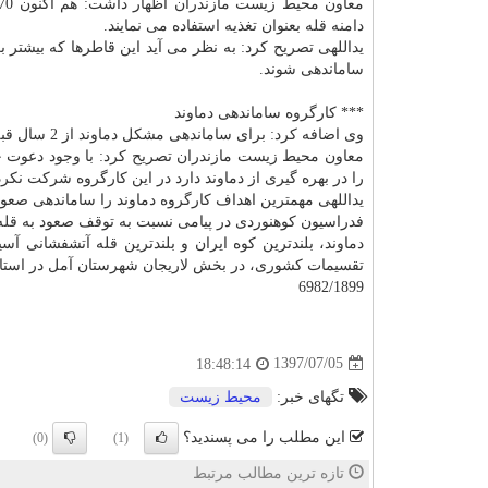
دامنه قله بعنوان تغذیه استفاده می نمایند.
یداللهی تصریح كرد: به نظر می آید این قاطرها كه بیشتر
ساماندهی شوند.
*** كارگروه ساماندهی دماوند
وی اضافه كرد: برای ساماندهی مشكل دماوند از 2 سال قبل كارگروه ساماندهی با مسوولیت معاون عمرانی استانداری مازندران تشكیل شد.
معاون محیط زیست مازندران تصریح كرد: با وجود دعوت چند
را در بهره گیری از دماوند دارد در این كارگروه شركت نكرد
یداللهی مهمترین اهداف كارگروه دماوند را ساماندهی صعود 
فدراسیون كوهنوردی در پیامی نسبت به توقف صعود به قله 
دماوند، بلندترین كوه ایران و بلندترین قله آتشفشانی 
تقسیمات كشوری، در بخش لاریجان شهرستان آمل در استان
6982/1899
1397/07/05
18:48:14
تگهای خبر:
محیط زیست
این مطلب را می پسندید؟
(0)
(1)
تازه ترین مطالب مرتبط