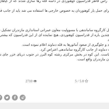
معاون محیط زیست مازندران اظهار داشت: هم اكنون 70 راس قاطر فدراسیون كوهنوردی در دامنه قله رها سازی شدند كه از گ
 برای حمل بار كوهنوردان به خصوص خارجی ها استفاده می شد باید از جانب ف
ین باره از فدراسیون كوهنوردی، هیچ نماینده ای از این فدراسیون كه بیشت
.
و جلوگیری از صعود آماتورها به قله دماوند اعلام نموده است.
دماوند از جانب كارگروه ساماندهی اعتراض كرد.
آسیاست. این كوه در بخش مركزی رشته كوه البرز در جنوب دریای خزر جای دا
 مازندران واقع است.
2710
5.0 / 5