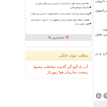
یاهان دارویی
رهاسازی مرال های ارسباران در گرو بررسی های علمی و
مشارکت جوامع محلی
دراسیون
بهره مندی مردم از محیط زیست سالم اولویت اجرایی می باشد
کاهش تشکل های محیط زیستی اصفهان به ۲۱ مورد استانداری
قول حمایت داد
رین نقش
جدیدترین ها
رد و در
مطالب حیوان خانگی
آب
باد
آلودگی
آلاینده
حفاظت محیط
زیست
سازمان
هوا
رپورتاژ