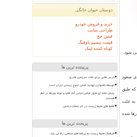
دوستان حیوان خانگی
خرید و فروش خودرو
طراحی سایت
فیش حج
قیمت بیسیم باوفنگ
کوتاه کننده لینک
یی شود.
پربیننده ترین ها
درس هایی برای نجات سرزمین مادری
ای صعود
توسعه نامتوازن تهدید اصلی تنوع زیستی ایران است
 كه طبق
پایش جاده ای محور میامی-عباس آباد هلیا و توله یوزها در خطر
هستند
 به علت
لطمه های محیط زیست در اثر حملات دشمن
ود رها شده
پربحث ترین ها
فرهنگ محیط زیست به برنامه های مذهبی راه می یابد