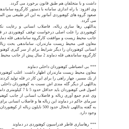
داشت و با متخلفان هم طبق قانون برخورد می گردد.
وی افزود: با راه اندازی سامانه با دستور كارگروه ساماندهی
صعود گروه های كوهنوردی آماتور به این اثر طبیعی بین ال
می گردد.
یداللهی رها سازی زباله، فاضلاب انسانی و رعایت ن
كوهنوردی را علت اصلی درخواست توقف كوهنوردی در قله
جانب محیط زیست و موافقت كارگروه ساماندهی قله دماوند
معاون فنی محیط زیست مازندران، ساماندهی بحث زبال
انسانی كوهنوردان را دیگر شرایط برای از سر گیری كوهنور
كارگروه ساماندهی قله دماوند 2 سال پیش از جانب محیط زیست مازندران با ریاست معاون عمرانی استانداری این استان تشكیل شد.
*** بی انضباطی كوهنوردان داخلی دماوند
معاون محیط زیست مازندران اظهار داشت: اغلب كوهنوردان
از یك مسیر، چهار راهی را برای این كار در قله تولید كرد
یداللهی از دیگر گله مندی اش نسبت به كوهنوردان داخل
اصول فنی كوهنوردان باید حداقل حدود 5 تا 7 كیلومتری دامنه كوه را پیاده روی كنند.
وی عدم جمع آوری زباله و فاضلاب انسانی از جانب كوهنو
سرمای حاكم در دماوند این زباله ها و فاضلاب انسانی برای
به گفته یداللهی تابحال حدود 500 
وجود دارد.
*** رهاسازی قاطر فدراسیون كوهنوردی در دماوند