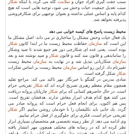
سبب جفت گیری افراد جوان و
سلامت
گله می گردد یا اینكه
شكار
سبب تعدیل جمعیت حیات وحش می شود، توجیه هایی است كه هیچ
كدام پایه و اساس عملی نداشته و بعنوان توجیهی برای شكارفروشی
پذیرفته نخواهد شد.
محیط زیست پاسخ های كیسه خوابی می دهد
یك فعال حیات وحش مشكل را ساختاری تر می داند: اصل مشكل ما
این است كه
سازمان
حفاظت محیط زیست ما در ابتدا كانون
شكار
بوده است. یعنی عده ای شكارچی دور هم جمع شدند تا صید وشكار
را ساماندهی و قانون مند كنند و قانون
شكار
و صید نوشته شد و بعد
سازمان
شكاربانی تبدیل شد و در نهایت به
سازمان
محیط زیست
تغییرنام داد. ازاین رو اساس
سازمان
محیط زیست بر اساس تفكرات
شكار
شكل گرفته است.
شادی مدرس در گفتگو با خبرنگار مهر تاكید می كند: مراجع تقلید
همچون مقام معظم رهبری تصریح كرده اند كه
شكار
تفریحی حرام
است. در حال حاضرهم كسانی كه برای
شكار
چارپایان پروانه دریافت
می كنند هیچ كدام هدف امرار معاش ندارند. هدفشان تفریح است.
پس هم اكنون، برای انجام فعل حرام است كه پروانه صادر می
گردد. یك جایی باید تكلیفمان را با خودمان روشن نماییم. اگر
شكار
تفریحی حرام است، فكری برای جلوگیری از فعل حرام نماییم.
وی ادامه می دهد: از نظر زمینه تخصصی هم متخصصان بسیاری ابراز
نظر كرده اند كه در رسانه های مختلف همچون مهر انتشار یافته
است اما كسانی هم هستند مثل دكتر بهرام كیابی یا دكتر فراهم