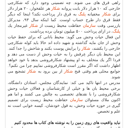
راهی قرق های می شوند. چه تضمینی وجود دارد كه شكارچی
خارجی كه ۱۰ هزار دلار بابت پروانه
شكار
هر علفخوار، ۲۰ هزار دلار
برای
شكار
مخفیانه
پلنگ
به قرق دار پرداخت نكند؟ اینجا كه دیگر
فقط قرق دار طرح حساب اوست. كما اینكه سال ۹۳، مدیركل
بازرسی وقت
سازمان
حفاظت محیط زیست از
شكار
غیرمجاز یك
پلنگ
، در ازای پرداخت ۵۰۰ میلیون تومان برده پرداشت.
این فعال حیات وحش می گوید: محیط بانانی كه برای حفظ حیات
وحش از جان مایه گذاشته و شهید داده اند حالا باید كوله شكارچی
خارجی را بكشند،
شكار
را برایش پوست بكنند و شاخش را جدا كنند.
این محیط بان دیگر عِرقش را به حیات وحش از دست می دهد و
فردا اگر یك متخلف به او پیشنهاد شكارفروشی بدهد با خود خواهد
اظهار داشت كه اگر مقرر است شكارفروشی نماییم چرا من نكنم؟.
جوامع محلی هم وقتی قبح
شكار
از بین برود به
شكار
تشجیع می
شوند.
مدرس در انتها تاكید می كند: نمایندگان مجلس، استادان دانشگاه،
برخی محیط بان ها و خیلی از كارشناسان و فعالان حیات وحش
شكارفروشی را با نقدهای تخصصی به چالش می كشند و اما هم
اكنون ملاك مسئولان
سازمان
حفاظت محیط زیست برای تصمیم
گیری در حوزه حیات وحش، به قول خودشان، كیسه خوابی است نه
علم و تخصص.
نباید واقعیت های روی زمین را به نوشته های كتاب ها محدود كنیم