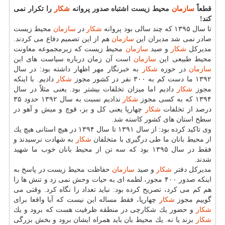
قطعاً
سازمان
محیط زیست اشتباه صدور پروانه
شكار
را تكرار نمی
كند!
تا سال ۱۳۹۵ كه چند سالی بود پروانه
شكار
در
سازمان
محیط زیست
صادر نمی شد مدیران این
سازمان
هم از این تصمیم دفاع می كردند.
مدیركل
شكار
و صید
سازمان
محیط زیست كه زیرمجموعه معاونت
محیط طبیعی این
سازمان
است آن زمان درباره سیاست های این
سازمان
در حوزه
شكار
به خبرنگار مهر اظهار داشته بود: در سال
۱۳۹۲ ما دست كم به ۳۰۰ نفر در كشور مجوز
شكار
دادیم. با اینكه
مجوز
شكار
دادیم اما میزان تخلفات بیشتر بود. یعنی مثلاً در سال
۱۳۹۴ كه به كسی مجوز
شكار
ندادیم نسبت به سال ۱۳۹۲ حدود ۳۵
درصد از تخلفات
شكار
چهارپا یعنی كل و بز، قوچ و میش و آهو در
سطح استان های كشور كاسته شد.
وی تاكید كرده بود: از سال ۱۳۹۱ تا سال ۱۳۹۴ در هیچ استانی هیچ یك
از محیط بانان ما طی درگیری با متخلفان
شكار
به شهادت نرسیدند و
فقط در سال ۱۳۹۵ بود كه سه تن از محیط بانان خوب ما شهید
شدند.
مدیركل دفتر
شكار
و صید
سازمان
حفاظت محیط زیست در پاسخ به
اینكه صدور ۴۰۰ مجوز، لطمه ای به حیات وحش نمی زد و تنش ها را
هم كم می كرد، تصریح كرده بود: نباید تعداد را نگاه كرد. وقتی می
گوییم مجوز
شكار
چهارپا، فقط مساله این نیست كه آیا واقعا برای
شكار
و حضور یك شكارچی در منطقه ظرفیت هست كه برود و یك
شكار
بزند یا نه. یك محیط بان باید همراه ایشان برود و بخش بزرگی