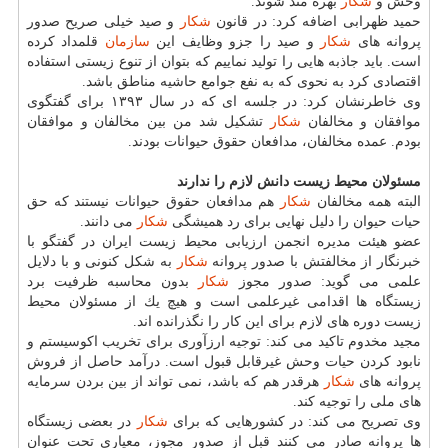
وحش و
شكار
بهره مند شوند.
حمید ظهرابی اضافه كرد: در قانون
شكار
و صید خیلی صریح صدور
پروانه های
شكار
و صید را جزو وظایف این
سازمان
قلمداد كرده
است. باید جاذبه هایی را تولید نماییم كه بتوان از تنوع زیستی استفاده
اقتصادی كرد به نحوی كه به نفع جوامع حاشیه مناطق باشد.
وی خاطرنشان كرد: در جلسه ای كه در سال ۱۳۹۳ برای گفتگوی
موافقان و مخالفان
شكار
تشكیل شد من بین مخالفان و موافقان
بودم. عمده مخالفان، مدافعان حقوق حیوانات بودند.
مسئولان محیط زیست دانش لازم را ندارند
البته همه مخالفان
شكار
هم مدافعان حقوق حیوانات نیستند كه حق
حیات حیوان را دلیل نهایی برای رد همیشگی
شكار
می دانند.
عضو هیئت مدیره انجمن ارزیابی محیط زیست ایران در گفتگو با
خبرنگار از مخالفتش با صدور پروانه
شكار
به شكل كنونی و با دلایل
علمی می گوید: صدور مجوز
شكار
بدون محاسبه ظرفیت برد
زیستگاه ها اقدامی غیرعلمی است و هیچ یك از مسئولان محیط
زیست دوره های لازم برای این كار را نگذرانده اند.
مجید مخدوم تاكید می كند: توجیه ارزآوری برای تخریب اكوسیستم و
نابود كردن حیات وحش غیرقابل قبول است. درآمد حاصل از فروش
پروانه های
شكار
هرقدر هم كه باشد، نمی تواند از بین بردن سرمایه
های ملی را توجیه كند.
وی تصریح می كند: در كشورهایی كه برای
شكار
در بعضی زیستگاه
ها پروانه صادر می كنند قبل از صدور مجوز، معیاری تحت عنوان