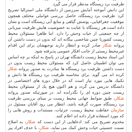
ظرفیت برد زیستگاه مدنظر قرار می گیرد.
این دانش آموخته آمایش سرزمین از دانشگاه ملی استرالیا تصریح
كرد: ظرفیت برد زیستگاه، حاصل بررسی عواملی مختلف همچون
موقعیت جغرافیایی، پوشش گیاهی و منابع آبی زیستگاه است و نشان
داده است هر زیستگاه با عنایت به خصوصیت هایش ظرفیت میزبانی
از چه جمعیتی از حیات وحش را دارد. اما ظاهرا مسئولان محیط
زیست كشوربا چنین شاخصی بیگانه اند كه بدون در دست داشتن آن
پروانه
شكار
صادر كرده و انتظار دارند توجیهشان برای این اقدام
غیرمحیط زیستی از جانب افكار عمومی پذیرفته شود.
این استاد محیط زیست دانشگاه تهران در پاسخ به اینكه بر چه اساس
می توان اطمینان حاصل كرد كه مسئولان محیط زیست بدون در
دست داشتن ظرفیت برد زیستگاه ها مبادرت به صدور پروانه
شكار
كرده اند می گوید: برای محاسبه ظرفیت برد زیستگاه ها دانش و
تكنیك هایی مورد نیاز است كه در خلال دوره های اختصاصی در
دانشگاه تدریس می گردد و هم اكنون هیچ یك از مسئولان محیط
زیست چنین دوره ای را نگذرانده اند. در صورتیكه صدور پروانه
شكار
، طبق ضوابط جهانی محیط زیست بر مبنای بررسی ظرفیت
برد زیستگاه صورت گرفته باشد، انتظار می رود آقایان مسئول در
سازمان
حفاظت محیط زیست، جزئیات، مستندات و روش هایی را
كه مورد استفاده قرار داده اند اعلام كنند.
مخدوم تصریح می كند: ادعاهایی از این دست كه
شكار
، به اصلاح
نسبت جنسیتی حیات وحش كمك می نماید،
شكار
، با حذف افراد پیر