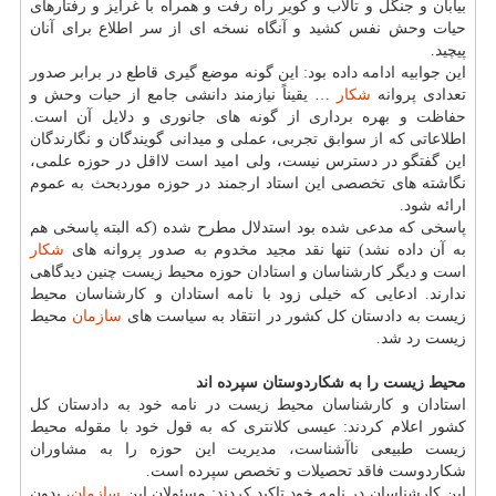
بیابان و جنگل و تالاب و كویر راه رفت و همراه با غرایز و رفتارهای
حیات وحش نفس كشید و آنگاه نسخه ای از سر اطلاع برای آنان
پیچید.
این جوابیه ادامه داده بود: این گونه موضع گیری قاطع در برابر صدور
تعدادی پروانه
شكار
… یقیناً نیازمند دانشی جامع از حیات وحش و
حفاظت و بهره برداری از گونه های جانوری و دلایل آن است.
اطلاعاتی كه از سوابق تجربی، عملی و میدانی گویندگان و نگارندگان
این گفتگو در دسترس نیست، ولی امید است لااقل در حوزه علمی،
نگاشته های تخصصی این استاد ارجمند در حوزه موردبحث به عموم
ارائه شود.
پاسخی كه مدعی شده بود استدلال مطرح شده (كه البته پاسخی هم
به آن داده نشد) تنها نقد مجید مخدوم به صدور پروانه های
شكار
است و دیگر كارشناسان و استادان حوزه محیط زیست چنین دیدگاهی
ندارند. ادعایی كه خیلی زود با نامه استادان و كارشناسان محیط
زیست به دادستان كل كشور در انتقاد به سیاست های
سازمان
محیط
زیست رد شد.
محیط زیست را به شكاردوستان سپرده اند
استادان و كارشناسان محیط زیست در نامه خود به دادستان كل
كشور اعلام كردند: عیسی كلانتری كه به قول خود با مقوله محیط
زیست طبیعی ناآشناست، مدیریت این حوزه را به مشاوران
شكاردوست فاقد تحصیلات و تخصص سپرده است.
این كارشناسان در نامه خود تاكید كردند: مسئولان این
سازمان
، بدون