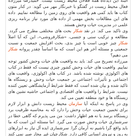
البته این دیدگاه همه فعالان محیط زیست نیست. حمیدرضا میرزاده
فعال محیط زیست در گفتگو با خبرنگار مهر می گوید: در كنار متون
كتاب ها باید كمی هم واقعیت های روی زمین را مطالعه نماییم. داده
های این مطالعات بخش مهمی از داده های مورد نیاز برنامه ریزی
علمی در مدیریت حیات وحش هستند.
وی تاكید می كند: در نقد
شكار
بحث های مختلفی مطرح می گردد.
مطالعه و تركیب سنی و جنسی، «شكارفروشی»، این كه آیا اصلاً
شكار
چیز خوبی است یا چیز بدی، بحث افزایش جمعیت و نسبت
جمعیتی و مسئله آخر هم این است كه ما اساساً چقدر پروانه
شكار
می دهیم؟
میرزاده تصریح می كند: باید به واقعیت های حیات وحش كشور توجه
نماییم. واقعیت های حیات وحش كشور چیزی نیست كه فقط در كتاب
های اكولوژی نوشته شده باشد. در كتاب های اكولوژی، واقعیت های
اجتماعی و تأثیرات اجتماعی بر جمعیت حیات وحش و زیستگاه ها
تاكید شده و بیان شده است كه فقط شرایط آزمایشگاهی تعیین كننده
نیست. شرایط را واقعیت های اقتصادی و اجتماعی حاشیه نشین های
زیستگاه ها و خود منطقه تعیین می كند.
وی در پاسخ به اینكه آیا
سازمان
محیط زیست دانش و ابزار لازم
برای تخمین جمعیت حیات وحش را دارد كه به محاسبه ظرفیت برد
زیستگاه برسد یا نه هم اظهار داشت: من می پذیرم كه گاهی خطا در
سرشماری حیات وحش صورت می گیرد. اما مسئله این است كه ما
باید واقع گرا باشیم نه آرمان گرا. سرشماری ایده آل نیاز به ابزارهای
به روز و نیروی انسانی كافی دارد. شكارچیان غیر مجاز صبر نمی كنند