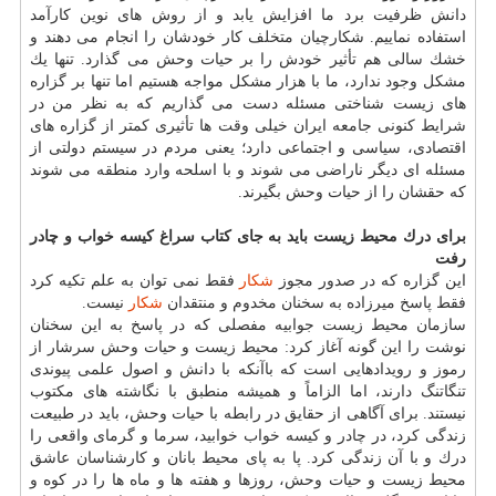
دانش ظرفیت برد ما افزایش یابد و از روش های نوین كارآمد
استفاده نماییم. شكارچیان متخلف كار خودشان را انجام می دهند و
خشك سالی هم تأثیر خودش را بر حیات وحش می گذارد. تنها یك
مشكل وجود ندارد، ما با هزار مشكل مواجه هستیم اما تنها بر گزاره
های زیست شناختی مسئله دست می گذاریم كه به نظر من در
شرایط كنونی جامعه ایران خیلی وقت ها تأثیری كمتر از گزاره های
اقتصادی، سیاسی و اجتماعی دارد؛ یعنی مردم در سیستم دولتی از
مسئله ای دیگر ناراضی می شوند و با اسلحه وارد منطقه می شوند
كه حقشان را از حیات وحش بگیرند.
برای درك محیط زیست باید به جای كتاب سراغ كیسه خواب و چادر
رفت
این گزاره كه در صدور مجوز
شكار
فقط نمی توان به علم تكیه كرد
فقط پاسخ میرزاده به سخنان مخدوم و منتقدان
شكار
نیست.
سازمان محیط زیست جوابیه مفصلی كه در پاسخ به این سخنان
نوشت را این گونه آغاز كرد: محیط زیست و حیات وحش سرشار از
رموز و رویدادهایی است كه باآنكه با دانش و اصول علمی پیوندی
تنگاتنگ دارند، اما الزاماً و همیشه منطبق با نگاشته های مكتوب
نیستند. برای آگاهی از حقایق در رابطه با حیات وحش، باید در طبیعت
زندگی كرد، در چادر و كیسه خواب خوابید، سرما و گرمای واقعی را
درك و با آن زندگی كرد. پا به پای محیط بانان و كارشناسان عاشق
محیط زیست و حیات وحش، روزها و هفته ها و ماه ها را در كوه و