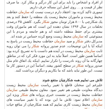
از افراد و اشخاص را باید برای این كار درگیر و بیكار كرد. ما صرف
نظر از قیمت و … روی اصل این مساله حرف داریم.
تیموری تاكید كرده بود: اعتقاد دارم درست نیست كه
سازمان
حفاظت
محیط زیست و ماموران محیط زیست یك منطقه را حفظ كنند و بعد
یك شكارچی با ۸۰۰ هزار تومان مجوز
شكار
بگیرد. كاهش ۳۵ درصدی
تخلفات در سال ۱۳۹۴ نشان دهنده این است كه هم ماموران وقت
بیشتری برای حفظ منطقه داشته اند و هم جامعه و مردم با این
ممنوعیتی كه
سازمان
محیط زیست وضع كرده حساس تر شده اند.
مدیركل دفتر
شكار
و صید
سازمان
حفاظت محیط زیست در پاسخ به
اینكه آیا با این توضیحات، عدم صدور پروانه
شكار
را می توان رویه
ثابت
سازمان
محیط زیست در آینده هم دانست یا نه تصریح كرده بود:
اساساً همین طور است. اصلاً نباید به این مورد فكر كرد كه در مناطق
چهارگانه ما آن روند نادرست را تكرار نماییم. اینكه یك اتفاق عام مثل
صدور پروانه
شكار
در سطح كشور بیفتد، اساساً این در دستور كار ما
نیست. این طور نباید باشد كه ما بكاریم و دیگران برداشت كنند.
تلاش می نماییم همه شكارچیان منتفع شوند
علیرغم این سخنان قاطع با تغییر ریاست
سازمان
محیط زیست
دیدگاه معاونت طبیعی هم تغییر نمود. معاون محیط طبیعی
سازمان
حفاظت محیط زیست در نشست خبری پروانه های
شكار
ویژه این
سازمان
اعلام نمود: تلاش ما این بوده كه با تغییر سیاست های
سازمان
محیط زیست كاری نماییم كه همه شكارچیان از منافع حیات