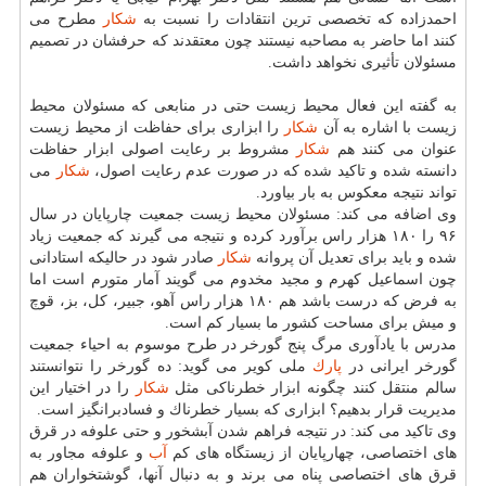
احمدزاده كه تخصصی ترین انتقادات را نسبت به
شكار
مطرح می
كنند اما حاضر به مصاحبه نیستند چون معتقدند كه حرفشان در تصمیم
مسئولان تأثیری نخواهد داشت.
به گفته این فعال محیط زیست حتی در منابعی كه مسئولان محیط
زیست با اشاره به آن
شكار
را ابزاری برای حفاظت از محیط زیست
عنوان می كنند هم
شكار
مشروط بر رعایت اصولی ابزار حفاظت
دانسته شده و تاكید شده كه در صورت عدم رعایت اصول،
شكار
می
تواند نتیجه معكوس به بار بیاورد.
وی اضافه می كند: مسئولان محیط زیست جمعیت چارپایان در سال
۹۶ را ۱۸۰ هزار راس برآورد كرده و نتیجه می گیرند كه جمعیت زیاد
شده و باید برای تعدیل آن پروانه
شكار
صادر شود در حالیكه استادانی
چون اسماعیل كهرم و مجید مخدوم می گویند آمار متورم است اما
به فرض كه درست باشد هم ۱۸۰ هزار راس آهو، جبیر، كل، بز، قوچ
و میش برای مساحت كشور ما بسیار كم است.
مدرس با یادآوری مرگ پنج گورخر در طرح موسوم به احیاء جمعیت
گورخر ایرانی در
پارك
ملی كویر می گوید: ده گورخر را نتوانستند
سالم منتقل كنند چگونه ابزار خطرناكی مثل
شكار
را در اختیار این
مدیریت قرار بدهیم؟ ابزاری كه بسیار خطرناك و فسادبرانگیز است.
وی تاكید می كند: در نتیجه فراهم شدن آبشخور و حتی علوفه در قرق
های اختصاصی، چهارپایان از زیستگاه های كم
آب
و علوفه مجاور به
قرق های اختصاصی پناه می برند و به دنبال آنها، گوشتخواران هم