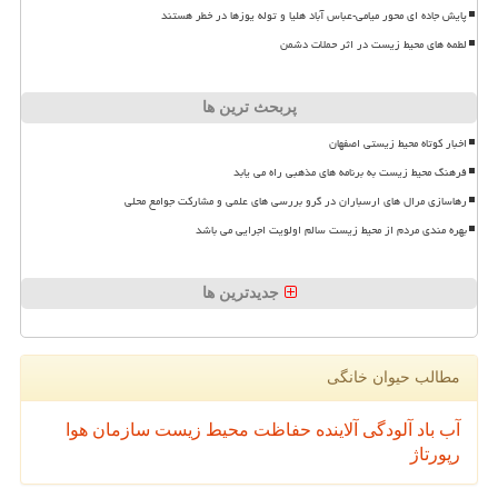
پایش جاده ای محور میامی-عباس آباد هلیا و توله یوزها در خطر هستند
لطمه های محیط زیست در اثر حملات دشمن
پربحث ترین ها
اخبار کوتاه محیط زیستی اصفهان
فرهنگ محیط زیست به برنامه های مذهبی راه می یابد
رهاسازی مرال های ارسباران در گرو بررسی های علمی و مشارکت جوامع محلی
بهره مندی مردم از محیط زیست سالم اولویت اجرایی می باشد
جدیدترین ها
مطالب حیوان خانگی
آب
باد
آلودگی
آلاینده
حفاظت محیط زیست
سازمان
هوا
رپورتاژ