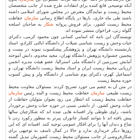
آنكه توضیحی قانع كننده برای انتقادات طرح شده از جانب متخصصان
محیط زیست و نمایندگان معترض در مجلس شورای اسلامی داشته
باشند طی ماه جاری، بارها در پایگاه اطلاع رسانی
سازمان
حفاظت
محیط زیست كشور، برای فروش پروانه
شكار
به صاحبان اسلحه
گلوله زنی، فراخوان منتشر نموده اند.
نویسندگان این نامه كه اسامی كسانی چون محمود كرمی، دكترای
حیات وحش و زیست شناسی شیلات از دانشگاه ایالتی كلرادو، استاد
بازنشسته دانشگاه تهران و پژوهشگر پیشكسوت نمونه در بیست و
پنجمین جشنواره پژوهش دانشگاه تهران، مجید مخدوم، دانش آموخته
آمایش سرزمین از دانشگاه ملی استرالیا، عضو هیئت مدیره انجمن
ارزیابی محیط زیست ایران و استاد محیط زیست دانشگاه تهران، و
اسماعیل كهرم، دكترای بوم شناسی از دانشگاه ولز و پیش كسوت
حوزه محیط زیست
در متن آن به چشم می خورد تصریح كردند: مسئولان معاونت محیط
زیست طبیعی
سازمان
حفاظت محیط زیست و البته رئیس
سازمان
حفاظت محیط زیست كه انتظار می رود بعنوان متولیان حفاظت از
حیات وحش كشور، از دانشی نسبی در حوزه حیات وحش برخوردار
باشند، راوی طوطی وار افسانه هایی شده اند كه شكارچیان سالها
پیش بافته اند تا بتوانند كشتار جانوران پیرتر به منظور ركورد زدن با
شاخ و دندان آنها را برای افكار عمومی توجیه كنند. افسانه ای كه این
روزها دیگر خریداری ندارد و حالا در كمال تاسف به توجیهی برای
شكارفروشی از جانب مسئولان محیط زیست كشورمان تبدیل گشته