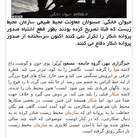
حیوان خانگی: مسئولان معاونت محیط طبیعی سازمان محیط
زیست كه قبلا تصریح كرده بودند بطور قطع اشتباه صدور
پروانه شكار را تكرار نمی كنند اكنون سرسختانه از صدور
پروانه شكار دفاع می كنند.
خبرگزاری مهر، گروه جامعه- مسعود بُربُر:
بوی خون و گوشت داغ
لاشه
هوا
را گرفته است. نگاهش را به كوه، تیزتر می كند. قطره
عرقی بر ابرویش سنگینی می كند و می خارد. شاخ های قوچ بزرگی
از لبه خط الراس به چشم می رسد. از جا بلند می گردد تا رد قوچ را
بزند. ناگهان فریادی بلند می شود: ایست! هنوز محیط بان را ندیده،
لاشه
شكار
قبلی را بلند می كند، بر دوش می گیرد و خلاف جهت
صدا می دود. اما
شكار
همیشه این چنین نیست. در بعضی شكارها
محیط بان هم همراه شكارچی به كوه آمده است. گاهی هم یگان
حفاظت بنا به پروانه ای كه
سازمان
محیط زیست صادر كرده نه به
دنبال شكارچی، كه در كنار اوست. موضوعی كه البته چند سالی
معلق شده بود اما با آمدن عیسی كلانتری به
سازمان
محیط زیست
بار دیگر رونق گرفته است.