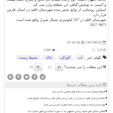
و آسیبی به پوشش گیاهی این منطقه وارد نمی كند.
اسپاس روستایی از توابع بخش سده شهرستان اقلید در استان فارس
قرار دارد.
شهرستان اقلید در 267 كیلومتری شمال شیراز واقع شده است.
9873/ 2027
1397/08/10
01:05:04
2308
5.0 / 5
تگهای خبر:
آب
,
آلودگی
,
خاك
,
محیط زیست
این مطلب را می پسندید؟
(0)
(1)
تازه ترین مطالب مرتبط
فرهنگ محیط زیست به برنامه های مذهبی راه می یابد
رهاسازی مرال های ارسباران در گرو بررسی های علمی و مشارکت جوامع محلی
بهره مندی مردم از محیط زیست سالم اولویت اجرایی می باشد
کاهش تشکل های محیط زیستی اصفهان به ۲۱ مورد استانداری قول حمایت داد