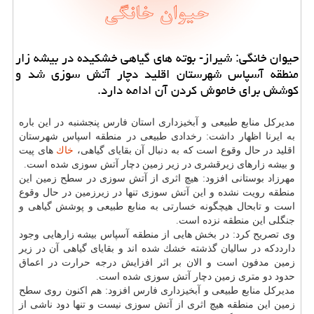
حیوان خانگی: شیراز- بوته های گیاهی خشكیده در بیشه زار
منطقه آسپاس شهرستان اقلید دچار آتش سوزی شد و
كوشش برای خاموش كردن آن ادامه دارد.
مدیركل منابع طبیعی و آبخیزداری استان فارس پنجشنبه در این باره
به ایرنا اظهار داشت: رخدادی طبیعی در منطقه اسپاس شهرستان
اقلید در حال وقوع است كه به دنبال آن بقایای گیاهی،
خاك
های پیت
و بیشه زارهای زیرقشری در زیر زمین دچار آتش سوزی شده است.
مهرزاد بوستانی افزود: هیچ اثری از آتش سوزی در سطح زمین این
منطقه رویت نشده و این آتش سوزی تنها در زیرزمین در حال وقوع
است و تابحال هیچگونه خسارتی به منابع طبیعی و پوشش گیاهی و
جنگلی این منطقه نزده است.
وی تصریح كرد: در بخش هایی از منطقه آسپاس بیشه زارهایی وجود
دارددكه در سالیان گذشته خشك شده اند و بقایای گیاهی آن در زیر
زمین مدفون است و الان بر اثر افزایش درجه حرارت در اعماق
حدود دو متری زمین دچار آتش سوزی شده است.
مدیركل منابع طبیعی و آبخیزداری فارس افزود: هم اكنون روی سطح
زمین این منطقه هیچ اثری از آتش سوزی نیست و تنها دود ناشی از