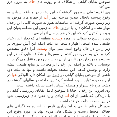
سوختن بقایای گیاهی از شكاف ها و روزنه های
خاك
به بیرون درز
می كند.
وی افزود: طی سه روز گذشته كه این رخداد در منطقه آسپاس به
وقوع پیوسته تابحال چندین مرحله پمپاژ
آب
از حفره های موجود به
زیر زمین صورت گرفته اما متاسفانه هنوز به صورت كامل این رخداد
مهار نشده و امكان دارد با ترزیق
خاك
به زمین این منطقه بتوان این
پدیده را كنترل كرد كه این كار هم در حال انجام می باشد.
وی در پاسخ به سوالی در مورد
وسعت
منطقه ای كه دچار این رخداد
طبیعی شده است، اظهار داشت: به علت اینكه این آتش سوزی در
زیر زمین در حال وقوع است نمی توان
وسعت
آنرا دقیق مشخص
كرد و الان به صورت پراكنده از مسیرها و شكاف هایی كه در این
محدوده وجود دارد دود ناشی از آن به سطح زمین منتقل می گردد.
بوستانی با تاكید بر اینكه این رخداد اثر مخربی در منابع طبیعی، بیشه
زارها و پوشش گیاهی این منطقه نخواهد داشت و تنها به علت دود
ناشی از سوختن بقایای گیاهی در زیرزمین امكان دارد آلودگی
هوا
در
این محدوده تولید شود، اضافه كرد: این حادثه در سالهای گذشته در
دشت قره باغ شیراز و منطقه آسپاس اقلید سابقه داشته است.
وی افزود: این رخداد احیانا تا سوختن كامل بقایای زیرزمینی گیاهی و
یا بارندگی كه ناشی از آن
آب
زیادی وارد حفره های زیرزمینی شود
در این منطقه ادامه خواهد داشت.
مدیركل منابع طبیعی و آبخیزداری فارس با اشاره به نگرانی های
فعالان محیط زیست و تشكل های مردم نهاد در مورد وقوع این
حادثه، اظهار داشت: این رخداد مساله ای خاص و نگران كننده نیست