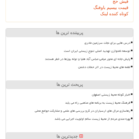
فیش حج
قیمت بیسیم باوفنگ
کوتاه کننده لینک
پربیننده ترین ها
درس هایی برای نجات سرزمین مادری
توسعه نامتوازن تهدید اصلی تنوع زیستی ایران است
پایش جاده ای محور میامی-عباس آباد هلیا و توله یوزها در خطر هستند
لطمه های محیط زیست در اثر حملات دشمن
پربحث ترین ها
اخبار کوتاه محیط زیستی اصفهان
فرهنگ محیط زیست به برنامه های مذهبی راه می یابد
رهاسازی مرال های ارسباران در گرو بررسی های علمی و مشارکت جوامع محلی
بهره مندی مردم از محیط زیست سالم اولویت اجرایی می باشد
جدیدترین ها