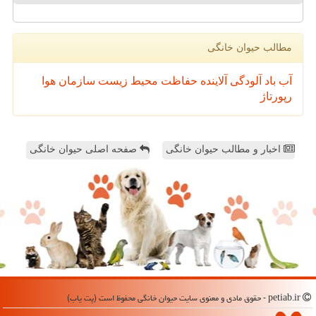
مطالب حیوان خانگی
آب
باد
آلودگی
آلاینده
حفاظت محیط زیست
سازمان
هوا
رپورتاژ
اخبار و مطالب حیوان خانگی
صفحه اصلی حیوان خانگی
petiab.ir - حقوق مادی و معنوی سایت حیوان خانگی محفوظ است (پت یاب)