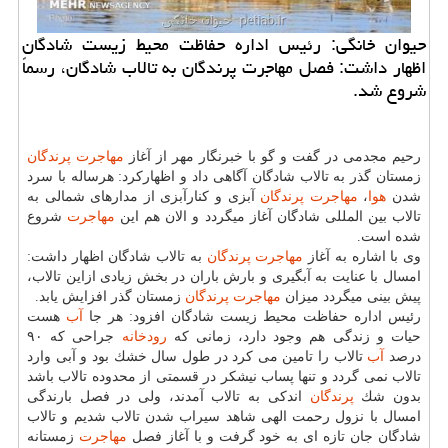
حیوان خانگی: رئیس اداره حفاظت محیط زیست شادگان
اظهار داشت: فصل مهاجرت پرندگان به تالاب شادگان، رسماً
شروع شد.
رحیم مجدمی در گفت و گو با خبرنگار مهر از آغاز
مهاجرت
پرندگان
زمستان گذر به تالاب شادگان آگاهی داد و اظهاركرد: هرساله با سرد
شدن
هوا
،
مهاجرت
پرندگان
آبزی و كنارآبزی از مدارهای شمالی به
تالاب بین المللی شادگان آغاز میگردد و الان هم این
مهاجرت
شروع
شده است.
وی با اشاره به آغاز
مهاجرت
پرندگان
به تالاب شادگان اظهار داشت:
امسال با عنایت به آبگیری و بارش باران در بخش زیادی ازاین تالاب،
پیش بینی میگردد میزان
مهاجرت
پرندگان
زمستان گذر افزایش یابد.
رئیس اداره حفاظت محیط زیست شادگان افزود: هر جا
آب
هست
حیات و زندگی هم وجود دارد، زمانی كه
رودخانه
جراحی كه ۹۰
درصد
آب
تالاب را تامین می كرد در طول سال خشك بود و آبی وارد
تالاب نمی گردد و تنها پساب نیشكر در قسمتی از محدوده تالاب باشد
بدون شك
پرندگان
اندكی به تالاب آمدند، ولی در فصل بارندگی
امسال با نزول رحمت الهی شاهد سیراب شدن تالاب شدیم و تالاب
شادگان جان تازه ای به خود گرفت و با آغاز فصل
مهاجرت
زمستانه