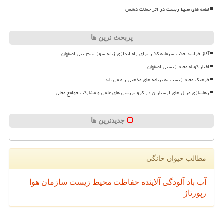
لطمه های محیط زیست در اثر حملات دشمن
پربحث ترین ها
آغاز فرایند جذب سرمایه گذار برای راه اندازی زباله سوز ۳۰۰ تنی اصفهان
اخبار کوتاه محیط زیستی اصفهان
فرهنگ محیط زیست به برنامه های مذهبی راه می یابد
رهاسازی مرال های ارسباران در گرو بررسی های علمی و مشارکت جوامع محلی
جدیدترین ها
مطالب حیوان خانگی
آب
باد
آلودگی
آلاینده
حفاظت محیط زیست
سازمان
هوا
رپورتاژ