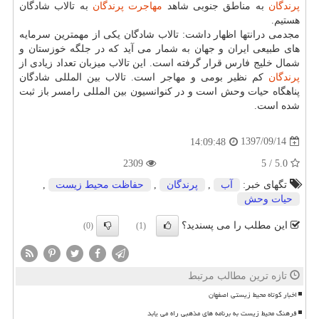
پرندگان
به مناطق جنوبی شاهد
مهاجرت
پرندگان
به تالاب شادگان
هستیم.
مجدمی درانتها اظهار داشت: تالاب شادگان یكی از مهمترین سرمایه
های طبیعی ایران و جهان به شمار می آید كه در جلگه خوزستان و
شمال خلیج فارس قرار گرفته است. این تالاب میزبان تعداد زیادی از
پرندگان
كم نظیر بومی و مهاجر است. تالاب بین المللی شادگان
پناهگاه حیات وحش است و در كنوانسیون بین المللی رامسر باز ثبت
شده است.
1397/09/14
14:09:48
2309
5.0 / 5
تگهای خبر:
آب
,
پرندگان
,
حفاظت محیط زیست
,
حیات وحش
این مطلب را می پسندید؟
(0)
(1)
تازه ترین مطالب مرتبط
اخبار کوتاه محیط زیستی اصفهان
فرهنگ محیط زیست به برنامه های مذهبی راه می یابد