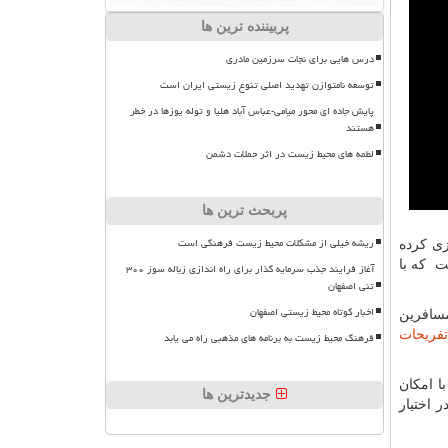
پربیننده ترین ها
درس هایی برای نجات سرزمین مادری
توسعه نامتوازن تهدید اصلی تنوع زیستی ایران است
پایش جاده ای محور میامی-عباس آباد هلیا و توله یوزها در خطر
هستند
لطمه های محیط زیست در اثر حملات دشمن
پربحث ترین ها
ریشه خیلی از مشکلات محیط زیست فرهنگی است
اربردی را راه اندازی کرده
ت که با
آغاز فرایند جذب سرمایه گذار برای راه اندازی زباله سوز ۳۰۰
تنی اصفهان
اخبار کوتاه محیط زیستی اصفهان
مسافرین
تفریحات
فرهنگ محیط زیست به برنامه های مذهبی راه می یابد
ا امکان
جدیدترین ها
 اختیار