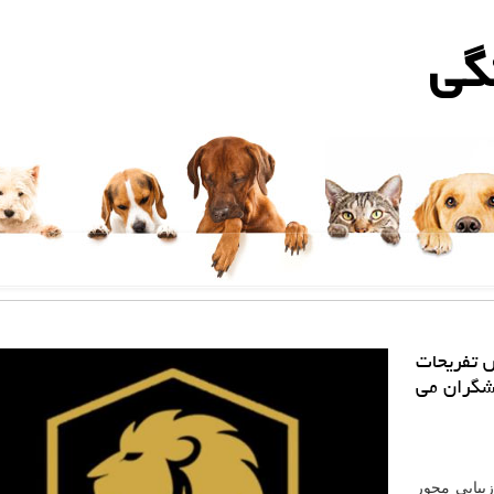
گی
 تفریحات
شگران می
یبایی محور