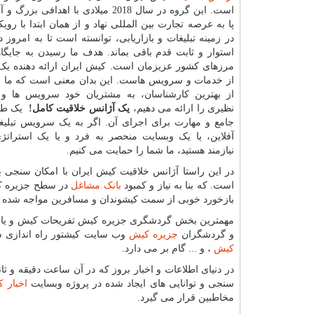
است. این گروه در سال 2018 میلادی با اهدافی ب
پا به عرصه تجارت بین المللی نهاد و از همان ابتدا با رویک
در زمینه تبلیغات و بازاریابی، توانسته است تا به امروز 
استوار و ثابت قدم باقی بماند. هدف ما رسیدن به جایگاه
مرزهای کشور عزیزمان است. کیش ایران ارائه دهنده یک
از خدمات و سرویس هاست. این بدان معنی است که ما با
از بهترین کارشناسان، به مشتریان خود سرویس ها و
نظیری را ارائه می دهیم،
یک آژانس خلاقیت کامل!
یک طرح
جامع و مهارت برای اجرای آن. اگر به یک سرویس تبلیغاتی
آفلاین، یا یک وبسایت منحصر به فرد و یا یک استرات
نیازمند هستید، ما شما را حمایت می کنیم.
است. که بنا به نیاز و کمبود
بانک مشاغل
در سطح جزیره کیش
بازخورد خوبی از سمت کیشوندان و مسافرین مواجه شده
مهمترین بخش گردشگری جزیره کیش تفریحات کیش و یا خد
و گردشگران
جزیره کیش
وب سایت کیشتور راه اندازی ش
کیش
، و ... گام بر می دارد.
در دنیای اطلاعات و اخبار بروز که در آن ساعت دقیقه و 
سنجی و توانایی های ایجاد شده در پروژه وبسایت
اخبار 
مخاطبین قرار می گیرد.