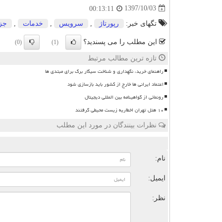
1397/10/03
00:13:11
تگهای خبر:
رپورتاژ
,
سرویس
,
خدمات
,
جز
این مطلب را می پسندید؟
(0)
(1)
تازه ترین مطالب مرتبط
راهنمای خرید، نگهداری و شناخت سیگار برگ برای مبتدی ها
اعتماد ایرانی ها خارج از کشور باید بازسازی شود
رونمائی از گواهینامه بین المللی دیجیتال
۱۰ هتل تهران اخطاریه زیست محیطی گرفتند
نظرات بینندگان در مورد این مطلب
ن
نام:
ایمیل:
نظر: