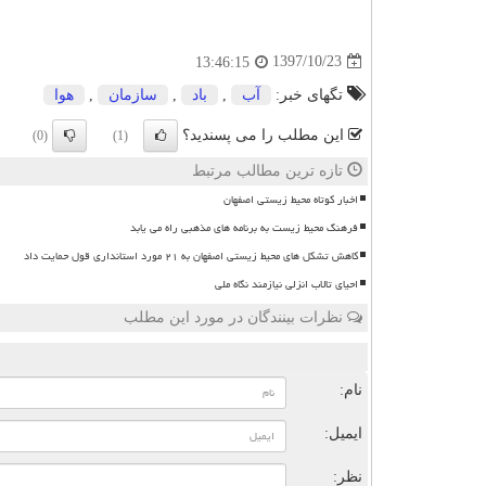
1397/10/23
13:46:15
تگهای خبر:
آب
,
باد
,
سازمان
,
هوا
این مطلب را می پسندید؟
(0)
(1)
تازه ترین مطالب مرتبط
اخبار کوتاه محیط زیستی اصفهان
فرهنگ محیط زیست به برنامه های مذهبی راه می یابد
کاهش تشکل های محیط زیستی اصفهان به ۲۱ مورد استانداری قول حمایت داد
احیای تالاب انزلی نیازمند نگاه ملی
نظرات بینندگان در مورد این مطلب
ن
نام:
ایمیل:
نظر: