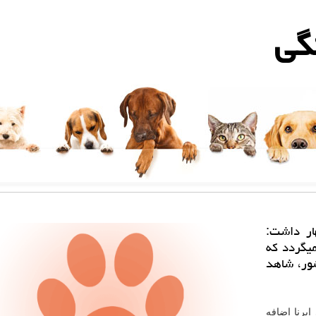
گی
ار داشت:
یگردد كه
شور، شاهد
ایرنا اضافه