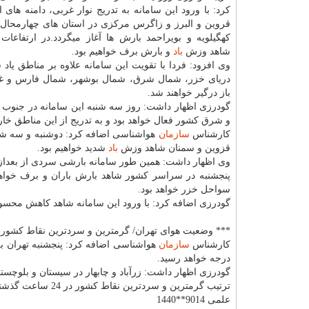
كرد: با ورود این سامانه به تدریج نوار غربی، دامنه های ال
قروین و البرز و زاگرس مركزی در استان های چهارمحال و
كهگیلویه و بویراحمد بارش ها آغاز میگردد.در ارتفاعات
شاهد وزش
باد
و بارش برف خواهیم بود.
وی افزود: فردا با تقویت این سامانه علاوه بر مناطق یا
دریای خزر، شمال شرق، شمال بوشهر، شمال فارس و غ
باز درگیر خواهند شد.
گودرزی اظهار داشت: روز سه شنبه این سامانه در جنوب
و شرق كشور فعال خواهد بود و به تدریج از این مناطق خار
كارشناس
سازمان
هواشناسی اضافه كرد: دوشنبه و سه شنبه
قزوین و سمنان شاهد وزش
باد
شدید خواهیم بود.
وی اظهار داشت: همین طور سامانه بارشی سردی از بعدازظ
پنجشنبه در سراسر كشور شاهد بارش باران و برف خواه
سواحل خزر خواهد بود.
گودرزی اضافه كرد: با ورود این سامانه شاهد كاهش محسوس دما از 8 تا 10 درجه در سراسر ك
*** وضعیت هوای تهران/ گرمترین و سردترین نقاط كشور
كارشناس
سازمان
درجه خواهد رسید.
ترتیب گرمترین و سردترین نقاط كشور در 24 ساعت گذشته بودند.
علمی 9014**1440