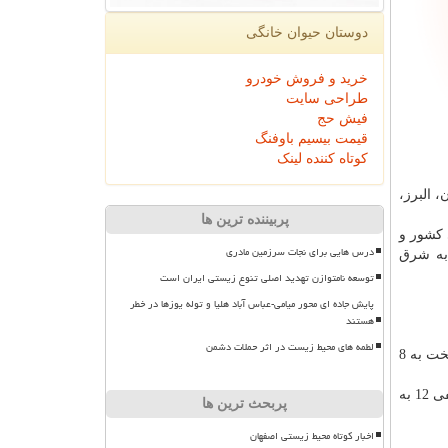
دوستان حیوان خانگی
خرید و فروش خودرو
طراحی سایت
فیش حج
قیمت بیسیم باوفنگ
کوتاه کننده لینک
 البرز،
پربیننده ترین ها
 كشور و
درس هایی برای نجات سرزمین مادری
 به شرق
توسعه نامتوازن تهدید اصلی تنوع زیستی ایران است
پایش جاده ای محور میامی-عباس آباد هلیا و توله یوزها در خطر
هستند
لطمه های محیط زیست در اثر حملات دشمن
هواشناسی اضافه كرد: پنجشنبه تهران برفی خواهد بود ؛ كمینه امروز بامداد مهرآباد منفی یك و بیشینه دمای امروز پایتخت به 8
گودرزی اظهار داشت: زرآباد و چابهار در سیستان و بلوچستان با 29 درجه و زرینه در كردستان منفی 13 و چالدران در آذربایجان غربی با منفی 12 به
پربحث ترین ها
اخبار کوتاه محیط زیستی اصفهان