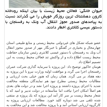
حیوان خانگی: فعالان محیط زیست با بیان اینكه رودخانه
كارون دهشتناك ترین روزگار خویش را می گذراند نسبت
به پیامدهای صدور مجوز انتقال آب ونك به رفسنجان با
دستور عیسی كلانتری اخطار دادند.
عضو شبكه تشكل های غیردولتی محیط زیستی و منابع طبیعی استان
چهارمحال و بختیاری در گفتگو با خبرنگار مهر از صدور مجوز انتقال
آب ونك به رفسنجان با دستور عیسی كلانتری رئیس سازمان حفاظت
محیط زیست اطلاع داده و از واكنش تند فعالان محیط زیست به این
تصمیم اطلاع داد.
هومان خاكپور توضیح داد: این پروژه با سرمایه گذاری شركت عمران
رفسنجان اجرا می گردد و موافقت اولیه وزارت نیرو با این پروژه به
دهه هفتاد بر می گردد. همان زمان كه هنوز خیلی بحث ارزیابی و
مطالبات محیط زیستی مطرح نبود هم نمایندگان منطقه مخالفت
شدید با اجرای پروژه داشتند و پروژه اجرا نشد و در دولت های بعدی
هم اصلاً امكان اجرا نیافت اما متأسفانه در دولت تدبیر و امید كه با
شعار محیط زیست بر سر كار آمد این پروژه كه یك پروژه ی منتفی
شده تلقی می شد دوباره كلید خورد. مطالعات ارزیابی پروژه به
كارگروه ارزیابی استانی آمد و با پروژه مخالفت شد و این مخالفت به