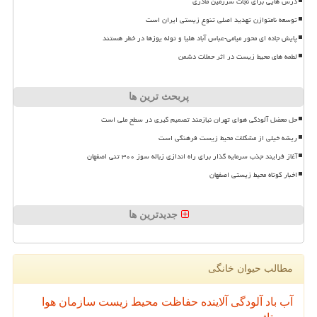
درس هایی برای نجات سرزمین مادری
توسعه نامتوازن تهدید اصلی تنوع زیستی ایران است
پایش جاده ای محور میامی-عباس آباد هلیا و توله یوزها در خطر هستند
لطمه های محیط زیست در اثر حملات دشمن
پربحث ترین ها
حل معضل آلودگی هوای تهران نیازمند تصمیم گیری در سطح ملی است
ریشه خیلی از مشکلات محیط زیست فرهنگی است
آغاز فرایند جذب سرمایه گذار برای راه اندازی زباله سوز ۳۰۰ تنی اصفهان
اخبار کوتاه محیط زیستی اصفهان
جدیدترین ها
مطالب حیوان خانگی
آب
باد
آلودگی
آلاینده
حفاظت محیط زیست
سازمان
هوا