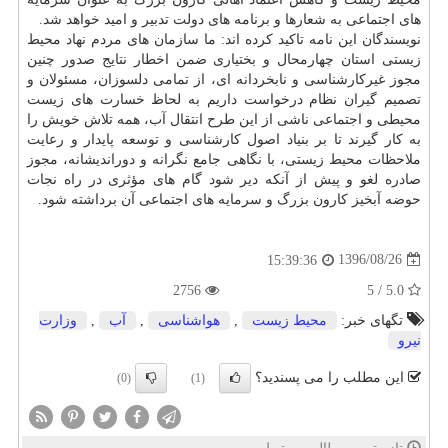
های اجتماعی به شعارها و برنامه های دولت تدبیر و امید خواهد شد.
نویسندگان این نامه تاكید كرده اند: ما سازمان های مردم نهاد محیط
زیستی استان چهارمحال و بختیاری ضمن اخطار نتایج صدور چنین
مجوز غیركارشناسی و نابخردانه ای، از تمامی دلسوزان، مسئولان و
تصمیم گیران نظام درخواست داریم به لحاظ خسارت های زیست
محیطی و اجتماعی ناشی از این طرح انتقال آب، همه تلاش خویش را
به كار گیرند تا بر بنیاد اصول كارشناسی و توسعه پایدار و رعایت
ملاحظات محیط زیستی، با نگاهی جامع نگرانه و دوراندیشانه، مجوز
صادره لغو و پیش از آنكه دیر شود گام های مؤثری در راه نجات
حوضه آبخیز كارون بزرگ و سرمایه های اجتماعی آن برداشته شود.
1396/08/26
15:39:36
2756
5.0 / 5
تگهای خبر:
محیط زیست
,
هواشناسی
,
آب
,
وزارت
نیرو
این مطلب را می پسندید؟
(0)
(1)