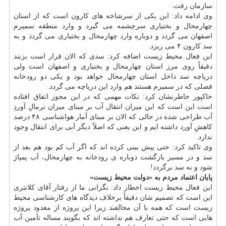
سازمان رفت.
وی ادامه داد: این یكی از سرشاخه های كارون است كه از استان
چهارمحال و بختیاری سرچشمه می گیرد و وارد منطقه سمیرم
اصفهان می گردد و دوباره وارد چهارمحال و بختیاری می گردد و به
سد كارون ۴ می ریزد.
این فعال محیط زیست اضافه كرد: سدی كه الان قرار است بزنند
دقیقاً روی مرز استان چهارمحال و بختیاری و اصفهان است ولی
دریاچه سد داخل استان چهارمحال خواهد بود و یكی دو رودخانه
فصلی كه در سمیرم هستند هم وارد این دریاچه می گردد.
خاكپور خاطرنشان كرد: نكات مهمی كه در این مجوز اتفاق افتاده
است این است كه این میزان انتقال آب بر مبنای میزان نرمالِ آوردِ
آب طراحی شده در حالی كه الان بر مبنای آمار هواشناسی ۴۸ درصد
كاهشِ آورد داشته ایم و این یعنی كه اصلاً دیگر آبی برای انتقال وجود
ندارد.
وی تاكید كرد: حتی پیش بینی كرده اند كه اگر آب كم بود هم بعد از
سد و در مسیر بازگشت دوباره ی رودخانه به چهارمحال، آب پمپاژ
شود و به سد برگردد!
پایان اعتماد مردم به «دولت محیط زیست»
این فعال محیط زیست اخطار داد: نگرانی ما از رفتار آقای كلانتری
این است كه تصمیم شان دقیقاً برخلاف دیدگاه های كارشناسی محیط
زیست است كه همه با آن مخالفند زیرا این پروژه از معدود پروژه
هایی است كه حتی تعارف هم نداشته اند كه بگویند مساله تأمین آب