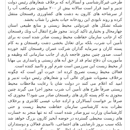
طرحی غیركارشناسی و آبسالارانه كه برخلاف شعارهای رئیس دولت
تدبیر و امید قرار است سالانه بیش از ۲۰۰ میلیون مترمكعب آب را
از سرشاخه های كارون به دشت های كشاورزی رفسنجان منتقل
كرده و روند نابودی این رودخانه حیات بخش را شتاب بخشد.
شبكه تشكل های غیردولتی محیط زیستی و منابع طبیعی استان
چهارمحال و بختیاری تاكید كردند: مجوز طرح انتقال آب ونك رفسنجان
كه از جانب سازمان حفاظت محیط زیست صادر شده است نه برای
تأمین آب شرب، بلكه برای تعادل بخشی دشت رفسنجان و به كام
پسته كاران و سرمایه گذاران شركت عمران رفسنجان كلید خورده
است. صدور چنین مجوز فاجعه باری از جانب سازمانی كه وظیفه و
مأموریت آن دفاع تمام قد از حق آبه های زیستی و پاسداری بی مهابا
از محیط زیست این سرزمین است شرم آور و ناامید كننده است.
فعالان محیط زیست تصریح كرده اند: حیرت آور است كه چگونه
برخلاف مصوبات شورای عالی آب و شعارهای رئیس دولت تدبیر و
امید كه اعلام می كنند در دولت شان با رعایت ملاحظات محیط
زیستی صرفاً طرح های تأمین آب شرب مجوز اجرا می گیرند چنین
مجوزی به كام پسته كاری های رفسنجان صادر می شود!؟ مجوزی كه
صرفاً بر خواست آبسالاران و اراده جناب عیسی كلانتری و برخلاف
نظرات بدنه كارشناسی سازمان حفاظت محیط زیست و حتی
كارشناسان وزارت نیرو صادر شده است كه نه تنها منجر به خسارت
های زیست محیطی گسترده در حوضه آبخیز كارون بزرگ خواهد شد
بلكه سبب بروز نارضایتی های اجتماعی، ناامیدی فعالان و دوستداران
محیط زیست و كاهش اعتماد اهالی كارون بزرگ به عنوان سرمایه