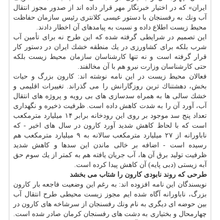
ایران» كه در اختیار خبرنگار مهر قرار داده اند از صدور مجوز انتقال
آب ونك به رفسنجان با دستور عیسی كلانتری رئیس سازمان حفاظت
محیط زیست اطلاع داده و نسبت به پیامدهای آن اخطار دادند.
این تصمیم در شرایطی گرفته شده كه این طرح نه برای تأمین آب
شرب بلكه برای كشاورزی در یك منطقه خشك ایران در دستور كار
قرار گرفته است و نه تنها كارشناسان سازمان محیط زیست بلكه
حتی كارشناسان وزارت نیرو هم با آن مخالفند.
فعالان محیط زیست در این نامه نوشته اند: كارون بزرگ و حیات
بخش، دهشتناك ترین روزگارانش را می گذراند. تغییرات اقلیمی و
خشك سالی ها به همراه سدسازی های بی رویه و پروژه های انتقال
آب، آورد آن را به شدت كاهش داده است. ظرفیت ذخیره و نگهداری
تعداد پنج سد موجود بر روی این رودخانه برابر ۱۴ میلیارد مترمكعب
است كه با لحاظ كاهش شدید آورد كارون در سال های اخیر - كه
ناباورانه از ۲۷ میلیارد مترمكعب سالانه به ۹ میلیارد مترمكعب هم
رسیده است - اضافه بر خالی ماندن این سدها و كاهش شدید
ظرفیت تولید برق آن ها، آب جریان یافته هم به كمتر از یك سوم حق
آبه زیستی (دبی پایه) آن كاهش پیدا كرده است.
طرحی كه روند نابودی كارون را شتاب می بخشد
نویسندگان این نامه افزوده اند: به رغم این وضعیت فاجعه بار كارون
بزرگ، ناباورانه آگاه شده ایم مجوز زیست محیطی طرح انتقال آب
بین حوضه ای دیگری به نام ونك رفسنجان از سرشاخه های كارون در
چهارمحال و بختیاری به دشت های رفسنجان كرمان صادر شده است.