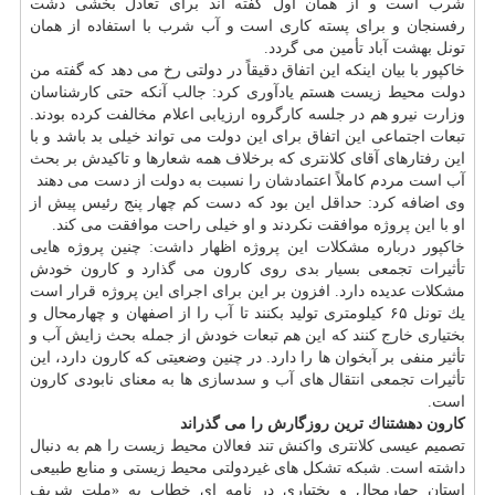
شرب است و از همان اول گفته اند برای تعادل بخشی دشت
رفسنجان و برای پسته كاری است و آب شرب با استفاده از همان
تونل بهشت آباد تأمین می گردد.
خاكپور با بیان اینكه این اتفاق دقیقاً در دولتی رخ می دهد كه گفته من
دولت محیط زیست هستم یادآوری كرد: جالب آنكه حتی كارشناسان
وزارت نیرو هم در جلسه كارگروه ارزیابی اعلام مخالفت كرده بودند.
تبعات اجتماعی این اتفاق برای این دولت می تواند خیلی بد باشد و با
این رفتارهای آقای كلانتری كه برخلاف همه شعارها و تاكیدش بر بحث
آب است مردم كاملاً اعتمادشان را نسبت به دولت از دست می دهند
وی اضافه كرد: حداقل این بود كه دست كم چهار پنج رئیس پیش از
او با این پروژه موافقت نكردند و او خیلی راحت موافقت می كند.
خاكپور درباره مشكلات این پروژه اظهار داشت: چنین پروژه هایی
تأثیرات تجمعی بسیار بدی روی كارون می گذارد و كارون خودش
مشكلات عدیده دارد. افزون بر این برای اجرای این پروژه قرار است
یك تونل ۶۵ كیلومتری تولید بكنند تا آب را از اصفهان و چهارمحال و
بختیاری خارج كنند كه این هم تبعات خودش از جمله بحث زایش آب و
تأثیر منفی بر آبخوان ها را دارد. در چنین وضعیتی كه كارون دارد، این
تأثیرات تجمعی انتقال های آب و سدسازی ها به معنای نابودی كارون
است.
كارون دهشتناك ترین روزگارش را می گذراند
تصمیم عیسی كلانتری واكنش تند فعالان محیط زیست را هم به دنبال
داشته است. شبكه تشكل های غیردولتی محیط زیستی و منابع طبیعی
استان چهارمحال و بختیاری در نامه ای خطاب به «ملت شریف