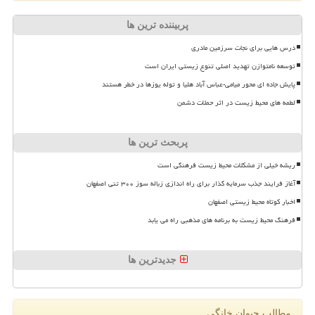
پربیننده ترین ها
درس هایی برای نجات سرزمین مادری
توسعه نامتوازن تهدید اصلی تنوع زیستی ایران است
پایش جاده ای محور میامی-عباس آباد هلیا و توله یوزها در خطر هستند
لطمه های محیط زیست در اثر حملات دشمن
پربحث ترین ها
ریشه خیلی از مشکلات محیط زیست فرهنگی است
آغاز فرایند جذب سرمایه گذار برای راه اندازی زباله سوز ۳۰۰ تنی اصفهان
اخبار کوتاه محیط زیستی اصفهان
فرهنگ محیط زیست به برنامه های مذهبی راه می یابد
جدیدترین ها
مطالب حیوان خانگی