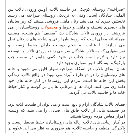
"صراخیه"، روستای كوچكی در حاشیه تالاب، اولین ورودی تالاب بین
المللی شادگان است. وقتی به نزدیكی روستای صراخیه می رسید
نخستین چیزی كه می بینید زنان ماهی فروشی هستند كه زیر سایبان
های حصیری نشسته و ماهی و خرما و
محصولات
روستایشان را می
فروشند. در ورودی تالاب شادگان یك "مضیف" هم هست، مضیف
مهمانخانه محلی است كه روستاییان از نی و شاخه های درختان نخل
می سازند. با عنایت به حجم دوست داران محیط زیست و
توریستهایی كه به تالاب شادگان سر می زنند، ورودی تالاب به توسعه
نیاز دارد و لازم است جذاب تر شود. كمی جلوتر در سمت چپ
پاركینگ، ایستگاه قایق سواری وجود دارد.
همان ابتدای تالاب، در اسكله صراخیه سوار قایق می شوید و خانه
های روستاییان را در دو طرف آبراه می بینید؛ در واقع تالاب، زندگی
بخش این خانه ها است. مردم این روستاها در كنار خانه های خود
دامداری می كنند. اردك ها و مرغابی ها باز در گوشه و كنار حیاط
خانه ها و حاشیه تالاب می گردند.
فضای تالاب شادگان آرام و دنج است و می توان از طبیعت لذت برد.
در قسمت هایی از تالاب قایق های صیادی را می بینید كه وسیله
امرار معاش مردم روستا هستند.
در كنار زیبایی های تالاب زباله های روستاییان، حفظ محیط زیست و
پاكیزگی منطقه و حاشیه تالاب، هم ضروری به نظر می آید. علاوه بر