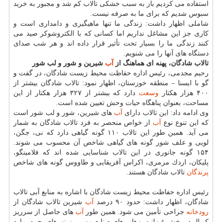
استفاده می كردیم باز به سبب خشكی تالاب كم شد و مجبور به خرید
سبوس شدیم كه برای ما به صرفه نیست.
شاملی اظهار داشت: زندگی ما تنها ماهیگیری و دامداری است و
كاری جز این مشاغل نداریم اما كسانی كه با الكتروشوكر صید می
كنند زندگی ما را بسیار تحت تأثیر قرار داده اند و هر شب صدای
دستگاه های آنها را می شنویم.
تالاب شادگان، پهنه ای هماهنگ از
آب
شیرین و شور و لب شور
رحیم مجدمی، رئیس اداره حفاظت محیط زیست شادگان، در گفت و
گو با ایسنا – منطقه خوزستان، اظهار نمود: تالاب شادگان بیشتر از
۴۰۰ هزار هكتار
وسعت
دارد كه بیشتر از ۳۲۷ هزار هكتار از این
مساحت، بعنوان پناهگاه حیات وحش تعیین شده است.
وی ادامه داد: این تالاب دارای
آب
های شیرین، شور و لب شور است
كه این تنوع نوع
آب
از خواص منحصر به فرد تالاب شادگان به شمار
می آید. همین طور این تالاب ۱۱۰ گونه گیاهی دارد كه نی، جگن،
لویی و علف شور گونه های گیاهی شاخص آن محسوب می شوند.
۱۵۴ گونه جانوری در این تالاب شناسایی شده اند كه فلامینگو،
پلیكان، اردك مرمری، اكراس آفریقایی و طاووس گونه های شاخص
پرندگان
تالاب شادگان هستند.
رئیس اداره حفاظت محیط زیست شادگان با اشاره به منابع آبی تالاب
شادگان، اظهار داشت: حدود ۹۰ درصد
آب
شیرین تالاب شادگان از
رودخانه
جراحی تأمین می شود. همین طور
آب
های حاصل از سرریز
كوپال در بخش غیزانیه، زهاب های صنایع و سرریز نهرهای بحره، مارد