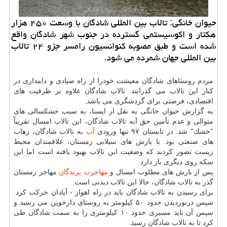
حیوان خانگی: تالاب بین المللی شادگان با وسعت ۴۵۰ هزار
هكتار و اكوسیستمی گسترده در جنوب شهر شادگان واقع
شده است و طبق مصوبه كنوانسیون رامسر جزو ۲۴ تالاب
بین المللی جهان شمرده می شود.
مردم روستاهای شادگان معیشت خودرا از راه صیادی و دامداری در
كنار این تالاب می گذرانند. تالاب شادگان علاوه بر ظرفیت های
اقتصادی، فرصتی برای گردشگری می باشد.
به گزارش حیوان خانگی به نقل از ایسنا، به سبب خشكسالی های
متوالی و عدم تأمین حق آبه تالاب شادگان، این تالاب امسال تقریباً
"خشك" شد. در تابستان ۹۷ تنها ورودی
آب
به تالاب شادگان، زهاب
های صنعتی بود. با بارش های سیلابی زمستان، علاقمندان محیط
زیست تصور كردند كه وضعیت این تالاب بهبود یافته است اما این
سكه روی دیگری باز دارد.
پس از بارش های مطلوب امسال و
مهاجرت
پرندگان
مهاجر زمستان
گذر به تالاب شادگان، حالا این تالاب دیدنی است.
برای رسیدن به تالاب شادگان باید در راه اهواز - آبادان حركت كرد.
سپس درنوردیدن حدود ۵۰ كیلومتر به روستای دارخوین می رسید و
سپس آن باید مسیری حدود ۱۰ كیلومتری را به سمت شادگان طی
كرد تا به تالاب شادگان رسید.