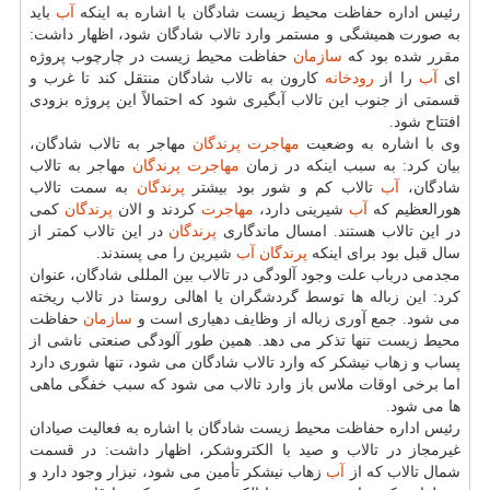
رئیس اداره حفاظت محیط زیست شادگان با اشاره به اینكه
آب
باید
به صورت همیشگی و مستمر وارد تالاب شادگان شود، اظهار داشت:
مقرر شده بود كه
سازمان
حفاظت محیط زیست در چارچوب پروژه
ای
آب
را از
رودخانه
كارون به تالاب شادگان منتقل كند تا غرب و
قسمتی از جنوب این تالاب آبگیری شود كه احتمالاً این پروژه بزودی
افتتاح شود.
وی با اشاره به وضعیت
مهاجرت
پرندگان
مهاجر به تالاب شادگان،
بیان كرد: به سبب اینكه در زمان
مهاجرت
پرندگان
مهاجر به تالاب
شادگان،
آب
تالاب كم و شور بود بیشتر
پرندگان
به سمت تالاب
هورالعظیم كه
آب
شیرینی دارد،
مهاجرت
كردند و الان
پرندگان
كمی
در این تالاب هستند. امسال ماندگاری
پرندگان
در این تالاب كمتر از
سال قبل بود برای اینكه
پرندگان
آب
شیرین را می پسندند.
مجدمی درباب علت وجود آلودگی در تالاب بین المللی شادگان، عنوان
كرد: این زباله ها توسط گردشگران یا اهالی روستا در تالاب ریخته
می شود. جمع آوری زباله از وظایف دهیاری است و
سازمان
حفاظت
محیط زیست تنها تذكر می دهد. همین طور آلودگی صنعتی ناشی از
پساب و زهاب نیشكر كه وارد تالاب شادگان می شود، تنها شوری دارد
اما برخی اوقات ملاس باز وارد تالاب می شود كه سبب خفگی ماهی
ها می شود.
رئیس اداره حفاظت محیط زیست شادگان با اشاره به فعالیت صیادان
غیرمجاز در تالاب و صید با الكتروشكر، اظهار داشت: در قسمت
شمال تالاب كه از
آب
زهاب نیشكر تأمین می شود، نیزار وجود دارد و