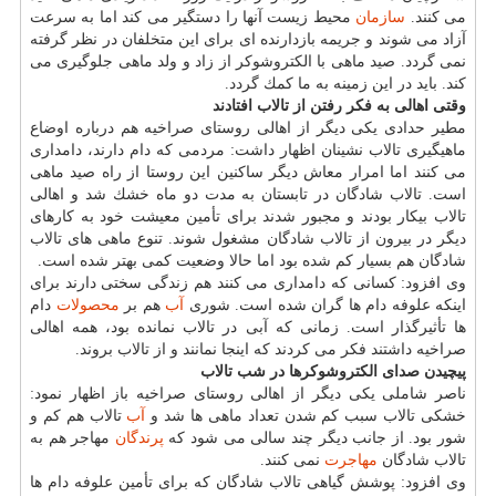
می كنند.
سازمان
محیط زیست آنها را دستگیر می كند اما به سرعت
آزاد می شوند و جریمه بازدارنده ای برای این متخلفان در نظر گرفته
نمی گردد. صید ماهی با الكتروشوكر از زاد و ولد ماهی جلوگیری می
كند. باید در این زمینه به ما كمك گردد.
وقتی اهالی به فكر رفتن از تالاب افتادند
مطیر حدادی یكی دیگر از اهالی روستای صراخیه هم درباره اوضاع
ماهیگیری تالاب نشینان اظهار داشت: مردمی كه دام دارند، دامداری
می كنند اما امرار معاش دیگر ساكنین این روستا از راه صید ماهی
است. تالاب شادگان در تابستان به مدت دو ماه خشك شد و اهالی
تالاب بیكار بودند و مجبور شدند برای تأمین معیشت خود به كارهای
دیگر در بیرون از تالاب شادگان مشغول شوند. تنوع ماهی های تالاب
شادگان هم بسیار كم شده بود اما حالا وضعیت كمی بهتر شده است.
وی افزود: كسانی كه دامداری می كنند هم زندگی سختی دارند برای
اینكه علوفه دام ها گران شده است. شوری
آب
هم بر
محصولات
دام
ها تأثیرگذار است. زمانی كه آبی در تالاب نمانده بود، همه اهالی
صراخیه داشتند فكر می كردند كه اینجا نمانند و از تالاب بروند.
پیچیدن صدای الكتروشوكرها در شب تالاب
ناصر شاملی یكی دیگر از اهالی روستای صراخیه باز اظهار نمود:
خشكی تالاب سبب كم شدن تعداد ماهی ها شد و
آب
تالاب هم كم و
شور بود. از جانب دیگر چند سالی می شود كه
پرندگان
مهاجر هم به
تالاب شادگان
مهاجرت
نمی كنند.
وی افزود: پوشش گیاهی تالاب شادگان كه برای تأمین علوفه دام ها