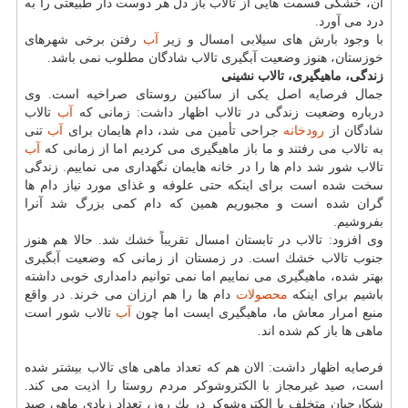
آن، خشكی قسمت هایی از تالاب باز دل هر دوست دار طبیعتی را به
درد می آورد.
با وجود بارش های سیلابی امسال و زیر
آب
رفتن برخی شهرهای
خوزستان، هنوز وضعیت آبگیری تالاب شادگان مطلوب نمی باشد.
زندگی، ماهیگیری، تالاب نشینی
جمال فرصایه اصل یكی از ساكنین روستای صراخیه است. وی
درباره وضعیت زندگی در تالاب اظهار داشت: زمانی كه
آب
تالاب
شادگان از
رودخانه
جراحی تأمین می شد، دام هایمان برای
آب
تنی
به تالاب می رفتند و ما باز ماهیگیری می كردیم اما از زمانی كه
آب
تالاب شور شد دام ها را در خانه هایمان نگهداری می نماییم. زندگی
سخت شده است برای اینكه حتی علوفه و غذای مورد نیاز دام ها
گران شده است و مجبوریم همین كه دام كمی بزرگ شد آنرا
بفروشیم.
وی افزود: تالاب در تابستان امسال تقریباً خشك شد. حالا هم هنوز
جنوب تالاب خشك است. در زمستان از زمانی كه وضعیت آبگیری
بهتر شده، ماهیگیری می نماییم اما نمی توانیم دامداری خوبی داشته
باشیم برای اینكه
محصولات
دام ها را هم ارزان می خرند. در واقع
منبع امرار معاش ما، ماهیگیری ایست اما چون
آب
تالاب شور است
ماهی ها باز كم شده اند.
فرصایه اظهار داشت: الان هم كه تعداد ماهی های تالاب بیشتر شده
است، صید غیرمجاز با الكتروشوكر مردم روستا را اذیت می كند.
شكارچیان متخلف با الكتروشوكر در یك روز، تعداد زیادی ماهی صید