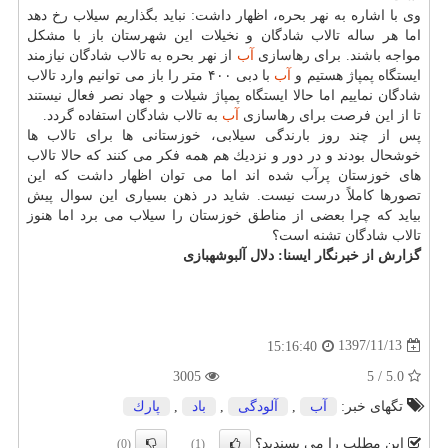
وی با اشاره به نهر بحره، اظهار داشت: نباید بگذاریم سیلاب رخ دهد
اما هر ساله تالاب شادگان و نخیلات این شهرستان باز با مشكل
مواجه باشند. برای رهاسازی
آب
از نهر بحره به تالاب شادگان نیازمند
ایستگاه پمپاژ هستیم و
آب
با دبی ۴۰۰ متر را باز می توانیم وارد تالاب
شادگان نماییم اما حالا ایستگاه پمپاژ شیلات و جهاد نصر فعال نیستند
تا از این فرصت برای رهاسازی
آب
به تالاب شادگان استفاده گردد.
پس از چند روز بارندگی سیلابی، خوزستانی ها برای تالاب ها
خوشحال بودند و در دور و نزدیك هم همه فكر می كنند كه حالا تالاب
های خوزستان پرآب شده اند اما می توان اظهار داشت كه این
تصورها كاملاً درست نیست. شاید در ذهن بسیاری این سوال پیش
بیاید كه چرا بعضی از مناطق خوزستان را سیلاب می برد اما هنوز
تالاب شادگان تشنه است؟
گزارش از خبرنگار ایسنا: دلال آلبوشهبازی
1397/11/13
15:16:40
3005
5.0 / 5
تگهای خبر:
آب
,
آلودگی
,
باد
,
پارك
این مطلب را می پسندید؟
(0)
(1)