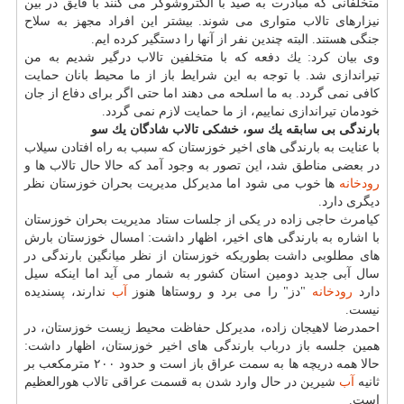
متخلفانی كه مبادرت به صید با الكتروشوكر می كنند با قایق در بین
نیزارهای تالاب متواری می شوند. بیشتر این افراد مجهز به سلاح
جنگی هستند. البته چندین نفر از آنها را دستگیر كرده ایم.
وی بیان كرد: یك دفعه كه با متخلفین تالاب درگیر شدیم به من
تیراندازی شد. با توجه به این شرایط باز از ما محیط بانان حمایت
كافی نمی گردد. به ما اسلحه می دهند اما حتی اگر برای دفاع از جان
خودمان تیراندازی نماییم، از ما حمایت لازم نمی گردد.
بارندگی بی سابقه یك سو، خشكی تالاب شادگان یك سو
با عنایت به بارندگی های اخیر خوزستان كه سبب به راه افتادن سیلاب
در بعضی مناطق شد، این تصور به وجود آمد كه حالا حال تالاب ها و
رودخانه
ها خوب می شود اما مدیركل مدیریت بحران خوزستان نظر
دیگری دارد.
كیامرث حاجی زاده در یكی از جلسات ستاد مدیریت بحران خوزستان
با اشاره به بارندگی های اخیر، اظهار داشت: امسال خوزستان بارش
های مطلوبی داشت بطوریكه خوزستان از نظر میانگین بارندگی در
سال آبی جدید دومین استان كشور به شمار می آید اما اینكه سیل
دارد
رودخانه
"دز" را می برد و روستاها هنوز
آب
ندارند، پسندیده
نیست.
احمدرضا لاهیجان زاده، مدیركل حفاظت محیط زیست خوزستان، در
همین جلسه باز درباب بارندگی های اخیر خوزستان، اظهار داشت:
حالا همه دریچه ها به سمت عراق باز است و حدود ۲۰۰ مترمكعب بر
ثانیه
آب
شیرین در حال وارد شدن به قسمت عراقی تالاب هورالعظیم
است.