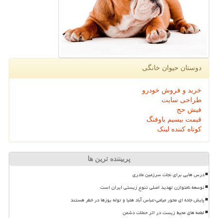
دوستان حیوان خانگی
خرید و فروش خودرو
طراحی سایت
فیش حج
قیمت بیسیم باوفنگ
کوتاه کننده لینک
پربیننده ترین ها
درس هایی برای نجات سرزمین مادری
توسعه نامتوازن تهدید اصلی تنوع زیستی ایران است
پایش جاده ای محور میامی-عباس آباد هلیا و توله یوزها در خطر هستند
لطمه های محیط زیست در اثر حملات دشمن