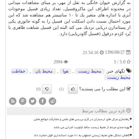
به گزارش حیوان خانگی به نقل از مهر، بر مبنای مشاهدات میدانی
در محدوده اطراف این ماكروفسیل، تعداد زیادی فسیل موجودات
آبزی با اندازه های متغیر یك تا ۱۰ سانتیمتر هم مشاهده شد كه این
مورد احتمال نسبت دادن اسكلت این فسیل را به گونه جانوری یكی
از پستاندارن دریایی نزدیك می كند البته این فسیل شباهت ظاهری با
بّرد كژدم دزفول (فسیل گاودریایی) دارد.
1396/08/27
21:54:16
2994
5.0 / 5
تگهای خبر:
محیط زیست
,
هوا
,
محیط بان
,
حفاظت
محیط زیست
این مطلب را می پسندید؟
(0)
(1)
تازه ترین مطالب مرتبط
رهاسازی مرال های ارسباران در گرو بررسی های علمی و مشارکت جوامع محلی
بهره مندی مردم از محیط زیست سالم اولویت اجرایی می باشد
کاهش تشکل های محیط زیستی اصفهان به ۲۱ مورد استانداری قول حمایت داد