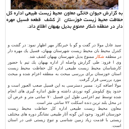
به گزارش حیوان خانگی معاون محیط زیست طبیعی اداره كل
حفاظت محیط زیست خوزستان از كشف قطعه فسیل مهره
دار در منطقه شكار ممنوع بدیل بهبهان اطلاع داد.
سید عادل مولا در گفت و گو با خبرنگار مهر اظهار نمود: در گشت و
كنترل محیط بان محیط زیست شهرستان بهبهان، فسیل یك مهره دار
در منطقه
شكار
ممنوع بدیل شهرستان بهبهان كشف شد.
وی ا فزود: طی گزارش واصله از اداره بهبهان یك تیم با حضور
كارشناسان محیط زیست طبیعی اداره كل حفاظت محیط زیست
استان خوزستان برای بررسی مبحث به منطقه اعزام شده و مبحث
مورد بررسی قرار گرفت.
مولا اضافه كرد: مسیر دسترسی به این فسیل صعب العبور است و
حدود پنج كیلومتر كوه نوردی داشته و طبق اندازه گیری های انجام
شده توسط تیم اعزامی طول این فسیل ۷۰ سانتی متر و عرض آن
در محل بلند ترین دنده اسكلت ۷۲ سانتی متر است.
معاون محیط زیست طبیعی اداره كل حفاظت محیط زیست
خوزستان افزود: وجود این گونه آثار طبیعی نشانگر دوره های مختلف
زیستی با قدمت زیاد زمین شناسی و تنوع زیستی غنی در استان
است.