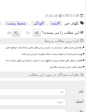
1397/11/28
15:45:28
تگهای خبر:
آلاینده
,
آلودگی
,
محیط زیست
,
این مطلب را می پسندید؟
(0)
(1)
تازه ترین مطالب مرتبط
رهاسازی مرال های ارسباران در گرو بررسی های علمی و مشارکت جوامع محلی
بهره مندی مردم از محیط زیست سالم اولویت اجرایی می باشد
کاهش تشکل های محیط زیستی اصفهان به ۲۱ مورد استانداری قول حمایت داد
احیای تالاب انزلی نیازمند نگاه ملی
نظرات بینندگان در مورد این مطلب
ن
نام:
ایمیل:
نظر: