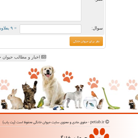
سوال:
= ۹ بعلاوه ۴
اخبار و مطالب حیوان خ
petiab.ir - حقوق مادی و معنوی سایت حیوان خانگی محفوظ است (پت یاب)
حیوان خانگی