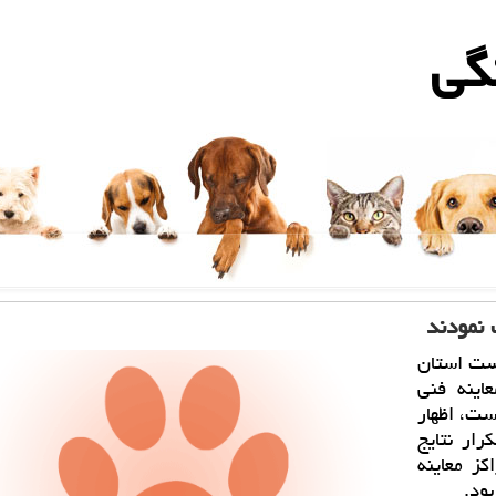
گی
یست استان
اینه فنی
ست، اظهار
ار نتایج
كز معاینه
ود.