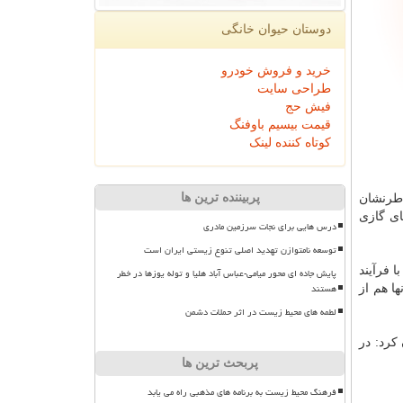
دوستان حیوان خانگی
خرید و فروش خودرو
طراحی سایت
فیش حج
قیمت بیسیم باوفنگ
کوتاه کننده لینک
پربیننده ترین ها
اطرنشان
ای گازی
درس هایی برای نجات سرزمین مادری
توسعه نامتوازن تهدید اصلی تنوع زیستی ایران است
 فرآیند
پایش جاده ای محور میامی-عباس آباد هلیا و توله یوزها در خطر
هستند
ا هم از
لطمه های محیط زیست در اثر حملات دشمن
ن نامه اجرایی خاطرنشان كرد: در
پربحث ترین ها
فرهنگ محیط زیست به برنامه های مذهبی راه می یابد