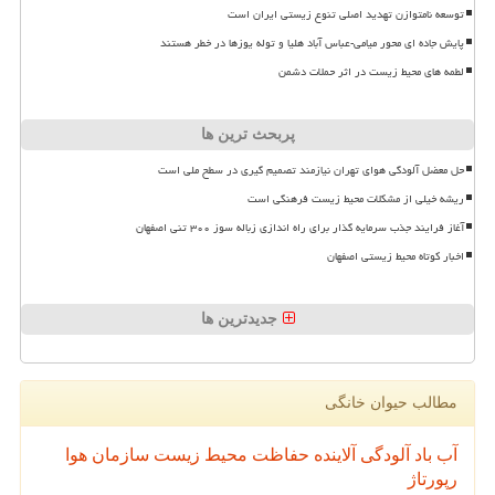
توسعه نامتوازن تهدید اصلی تنوع زیستی ایران است
پایش جاده ای محور میامی-عباس آباد هلیا و توله یوزها در خطر هستند
لطمه های محیط زیست در اثر حملات دشمن
پربحث ترین ها
حل معضل آلودگی هوای تهران نیازمند تصمیم گیری در سطح ملی است
ریشه خیلی از مشکلات محیط زیست فرهنگی است
آغاز فرایند جذب سرمایه گذار برای راه اندازی زباله سوز ۳۰۰ تنی اصفهان
اخبار کوتاه محیط زیستی اصفهان
جدیدترین ها
مطالب حیوان خانگی
آب
باد
آلودگی
آلاینده
حفاظت محیط زیست
سازمان
هوا
رپورتاژ