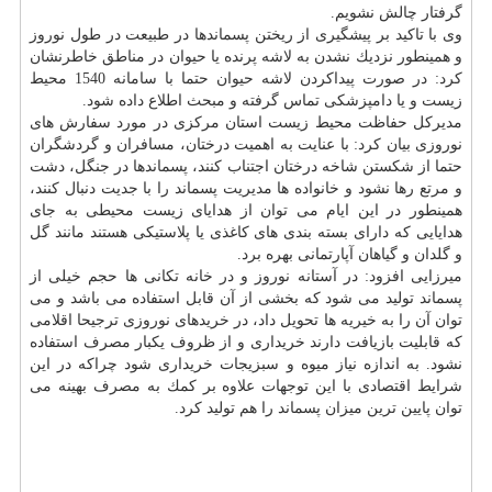
گرفتار چالش نشویم.
وی با تاكید بر پیشگیری از ریختن پسماندها در طبیعت در طول نوروز
و همینطور نزدیك نشدن به لاشه پرنده یا حیوان در مناطق خاطرنشان
كرد: در صورت پیداكردن لاشه حیوان حتما با سامانه 1540 محیط
زیست و یا دامپزشكی تماس گرفته و مبحث اطلاع داده شود.
مدیركل حفاظت محیط زیست استان مركزی در مورد سفارش های
نوروزی بیان كرد: با عنایت به اهمیت درختان، مسافران و گردشگران
حتما از شكستن شاخه درختان اجتناب كنند، پسماندها در جنگل، دشت
و مرتع رها نشود و خانواده ها مدیریت پسماند را با جدیت دنبال كنند،
همینطور در این ایام می توان از هدایای زیست محیطی به جای
هدایایی كه دارای بسته بندی های كاغذی یا پلاستیكی هستند مانند گل
و گلدان و گیاهان آپارتمانی بهره برد.
میرزایی افزود: در آستانه نوروز و در خانه تكانی ها حجم خیلی از
پسماند تولید می شود كه بخشی از آن قابل استفاده می باشد و می
توان آن را به خیریه ها تحویل داد، در خریدهای نوروزی ترجیحا اقلامی
كه قابلیت بازیافت دارند خریداری و از ظروف یكبار مصرف استفاده
نشود. به اندازه نیاز میوه و سبزیجات خریداری شود چراكه در این
شرایط اقتصادی با این توجهات علاوه بر كمك به مصرف بهینه می
توان پایین ترین میزان پسماند را هم تولید كرد.