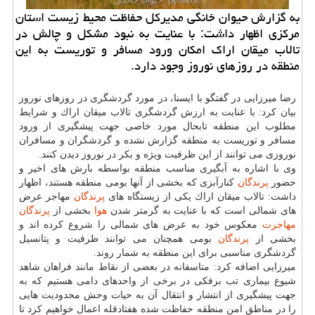
به گزارش حیوان خانگی مدیركل حفاظت محیط زیست استان
مركزی اظهار داشت: با عنایت به نبود مشكل و چالش در
تالاب میقان اراك امكان ورود مسافر و توریست به این
منطقه در روزهای نوروز وجود دارد.
رضا میرزایی در گفتگو با ایسنا، در مورد گردشگری در روزهای نوروز
بیان كرد: با عنایت به ارزش گردشگری تالاب میقان اراك و شرایط
مطلوب این منطقه تابحال مورد خاصی جهت پیشگیری از ورود
مسافر و توریست به منطقه گزارش نشده و گردشگران و مسافران
نوروزی می توانند از این ظرفیت ویژه و بكر در نوروز دیدن كنند.
وی با اشاره به آبگیری مناسب منطقه بواسطه بارش های اخیر و
حضور
پرندگان
كنارآبزی كه بخشی از آنها بومی منطقه هستند، اظهار
داشت: تالاب میقان اراك یكی از زیستگاه های
پرندگان
مهاجر عرض
های شمالی است كه با عنایت به گرمتر شدن
هوا
بخشی از
پرندگان
مهاجرت
معكوس خود به عرض های شمالی را شروع كرده اند و
بخشی از
پرندگان
بومی همچنان می توانند ظرفیت و پتانسیل
گردشگری مناسبی برای این منطقه به شمار روند.
میرزایی اضافه كرد: متاسفانه در بعضی از نقاط مانند فراهان شاهد
شیوع بیماری تب برفكی در برخی از واحدهای دامی هستیم كه به
جهت پیشگیری از انتشار و انتقال آن به حیات وحش محدودیت هایی
را در مناطق امن منطقه حفاظت شده هفتادقله اعمال خواهیم كرد تا