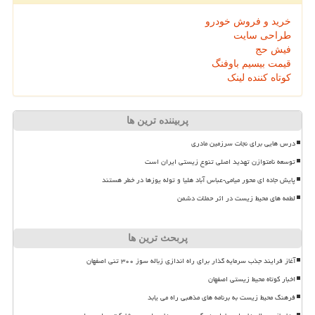
خرید و فروش خودرو
طراحی سایت
فیش حج
قیمت بیسیم باوفنگ
کوتاه کننده لینک
پربیننده ترین ها
درس هایی برای نجات سرزمین مادری
توسعه نامتوازن تهدید اصلی تنوع زیستی ایران است
پایش جاده ای محور میامی-عباس آباد هلیا و توله یوزها در خطر هستند
لطمه های محیط زیست در اثر حملات دشمن
پربحث ترین ها
آغاز فرایند جذب سرمایه گذار برای راه اندازی زباله سوز ۳۰۰ تنی اصفهان
اخبار کوتاه محیط زیستی اصفهان
فرهنگ محیط زیست به برنامه های مذهبی راه می یابد