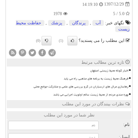
1397/12/29
14:19:10
1978
5.0 / 5
تگهای خبر:
آب
,
پرندگان
,
پزشك
,
حفاظت محیط
زیست
این مطلب را می پسندید؟
(0)
(1)
تازه ترین مطالب مرتبط
اخبار کوتاه محیط زیستی اصفهان
فرهنگ محیط زیست به برنامه های مذهبی راه می یابد
رهاسازی مرال های ارسباران در گرو بررسی های علمی و مشارکت جوامع محلی
بهره مندی مردم از محیط زیست سالم اولویت اجرایی می باشد
نظرات بینندگان در مورد این مطلب
نظر شما در مورد این مطلب
نام:
ایمیل: