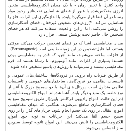
واحد کنترل با تغییر زمان - با یک میدان الکترومغناطیسی متغیر.
انرژی منعکس‌شده یا عبور از فضای شناسایی تحت‌تاثیر وجود مواد
رسانا در آن فضا قرار می‌گیرد؛ یابنده با اندازه‌گیری این اثرات، فلز را
شناسایی می‌کند. ۲)روش‌های تشخیص غیرفعال، فضای آشکارسازی
را روشن نمی‌کنند، اما از این واقعیت استفاده می‌کنند که هر فضای
تشخیص حال حاضر تحت پوشش طبیعی قرار دارد.
میدان مغناطیسی. اشیا که در فضای تشخیص حرکت می‌کنند موقتی
هستند، اما قابل‌تشخیص در این زمینه طبیعی است
. (Ferromagnetic)
از فلزات ساخته می‌شوند، مانند آهن، که قادر به مغناطیسی بودن
هستند؛ بسیاری از فلزات، مانند آلومینیوم، نا رسانا هستند اما فرو
مغناطیسی نیستند و نمی‌توانند با روش‌های پاسیو تشخیص داده شوند.
از طریق فلزیاب راه بروید. در فرودگاه‌ها، ساختمان‌های عمومی و
تاسیسات نظامی، در فرودگاه‌ها، ساختمان‌های عمومی و تاسیسات
نظامی متداول است. پورتال های آن‌ها با دو سیم‌پیچ بزرگ یا آنتن از
نوع حلقه، یک منبع و دیگر یابنده آشنا شده‌اند. امواج الکترومغناطیسی
(در این حالت، امواج رادیویی فرکانس پایین)از طریق سیم‌پیچ منبع به
فضای آشکارسازی ساطع می‌شوند. هنگامی که میدان مغناطیسی
امواج انتقالی بر روی یک جسم انجام شود، جریان‌های گذرا را بر روی
سطح جسم القا می‌کند؛ این جریانات به نوبه خود امواج
الکترومغناطیسی را تابش می‌دهند. این امواج ثانویه توسط سیم‌پیچ
ساز احساس می‌شوند.