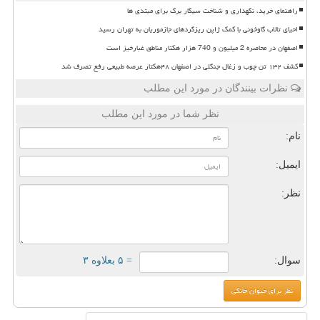
راهنمای خرید، نگهداری و شناخت سیگار برگ برای مبتدی ها
احیای تالاب گاوخونی با کمک ژاپن ریزگردهای جازموریان به تهران رسید
اصفهان در محاصره 2 میلیون و 740 هزار هکتار مناطق غبارخیز است
کشف ۱۳۲ تن چوب و زغال جنگلی در اصفهان ۴۸هکتار عرصه طبیعی رفع تصرف شد
نظرات بینندگان در مورد این مطلب
نظر شما در مورد این مطلب
نام:
ایمیل:
نظر:
سوال:
= ۵ بعلاوه ۳