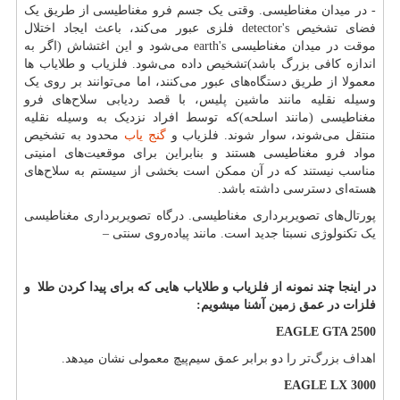
- در میدان مغناطیسی. وقتی یک جسم فرو مغناطیسی از طریق یک
فضای تشخیص
detector's
فلزی عبور می‌کند، باعث ایجاد اختلال
موقت در میدان مغناطیسی
earth's
می‌شود و این اغتشاش (اگر به
اندازه کافی بزرگ باشد)تشخیص داده می‌شود. فلزیاب و طلایاب ها
معمولا از طریق دستگاه‌های عبور می‌کنند، اما می‌توانند بر روی یک
وسیله نقلیه مانند ماشین پلیس، با قصد ردیابی سلاح‌های فرو
مغناطیسی (مانند اسلحه)که توسط افراد نزدیک به وسیله نقلیه
منتقل می‌شوند، سوار شوند. فلزیاب و
گنج یاب
محدود به تشخیص
مواد فرو مغناطیسی هستند و بنابراین برای موقعیت‌های امنیتی
مناسب نیستند که در آن ممکن است بخشی از سیستم به سلاح‌های
هسته‌ای دسترسی داشته باشد.
پورتال‌های تصویربرداری مغناطیسی. درگاه تصویربرداری مغناطیسی
یک تکنولوژی نسبتا جدید است. مانند پیاده‌روی سنتی
–
در اینجا چند نمونه از فلزیاب و طلایاب هایی که برای پیدا کردن طلا و
فلزات در عمق زمین آشنا میشویم:
EAGLE GTA 2500
اهداف بزرگ‌تر را دو برابر عمق سیم‌پیچ معمولی نشان میدهد.
EAGLE LX 3000