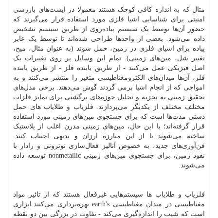
متال که به اندازه کافی کوچک هستند معمولا در ایست‌های بازرسی
امنیتی برای شناسایی اشیا فلزی مورد استفاده قرار می‌گیرند که
حضور آن‌ها توسط یک سیستم پیاده‌روی از طریق سیستم تشخیص
داده می‌شود. بعضی از واحدها طراحی شده‌اند تا توسط یک عابر
پیاده برای اشیای فلزی در زمین، حمل شوند (به عنوان مثال، میخ،
تغییر شل، مین‌های زمینی). تمام این وسایل بر روی تغییرات یک
اصل فیزیکی عمل می‌کنند - از طریق یابنده فلز - از طریق یابنده
فلز، آن‌ها میدان‌های الکترومغناطیسی متغیر را منتشر می‌کنند و به
امواجی که از انجام اشیا برمی گردند گوش می‌دهند. برخی مدل‌های
تحقیق زمینی به تجزیه و تحلیل حوزه‌های برگشتی برای تمایز فلزات
مختلف مختلف از یکدیگر می‌پردازند. فلزیاب و طلایاب های حمل
دستی مدت‌ها است که برای جستجوی مین‌های زمینی مورد استفاده
قرار گرفته‌اند؛ با این حال، مین‌های زمینی مدرن اغلب از پلاستیک
ساخته می‌شوند تا از این مبارزه ارزان و بدیهی اجتناب کنند.
فن‌آوری‌های جدید، به خصوص آنالیز فعال‌سازی نوترونی و رادار با
نفوذ زمین، برای جستجوی مین‌های زمینی
nonmetallic
توسعه داده
می‌شوند.
فلزیاب و طلایاب ها سیستم‌هایی غیرفعال هستند که از تاثیر مواد
مغناطیسی در میدان مغناطیسی
earth's
بهره‌برداری می‌کنند.ابزاری
است که شیب را اندازه‌گیری می‌کند - تفاوت در بزرگی بین دو نقطه