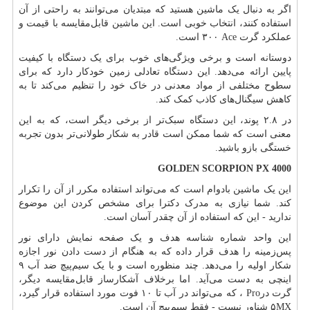
اگر به دنبال یک ماشین هستید که مبتدیان می‌توانند به راحتی از آن
استفاده کنند، انتخاب خوبی است. این ماشین قابل‌مقایسه با قیمت و
عملکرد گرت
Ace
۳۰۰ است.
دوستانه است و برخی ویژگی‌های خوب برای یک دستگاه با کیفیت
پایین ارائه می‌دهد. این دستگاه تعادلی زمین خودکار دارد که برای
سطوح مختلفی از مواد معدنی در خاک خود را تنظیم می‌کند تا به
کاهش سیگنال‌های کاذب کمک کند.
در ۲.۸ پوند، این دستگاه سبک‌تر از برخی دیگر است، که به این
معنی است که شما ممکن است قادر به شکار طولانی‌تر بدون تجربه
خستگی بازو باشید.
GOLDEN SCORPION PX 4000
این یک ماشین بادوام است که می‌تواند استفاده مکرر از آن را تکرار
کند. شما نیازی به مدرک دکترا برای مشخص کردن این موضوع
ندارید
-
این که استفاده از آن چقدر آسان است.
این واحد شماره شناسه هدف و یک صفحه نمایش دارای نور
پس‌زمینه را هدف قرار داده که به هنگام از دست دادن نور اجازه
شکار اولیه را می‌دهد. چند منظوره است و با یک سیم‌پیچ ضد آب ۹
اینچی به دست می‌آید. اما برخلاف آشکارساز قابل‌مقایسه دیگر،
گرت در
Pro
، که می‌تواند در آب تا ۱۰ فوت مورد استفاده قرار گیرد،
MX
۵ شناور نیست - فقط سیم‌پیچ آن است.