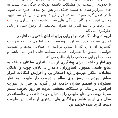
تا حدودی از شدت این مشكلات كاسته چونكه بارندگی های شدید به
جای سرازیر شدن به سمت جلگه، در پس این سدها ذخیره می شوند
تا در فصل گرم مورد استفاده قرار گیرند. بعنوان مثال اگر سد شهید
رجایی نبود، به هنگام بارندگی های بسیار شدید، شهر ساری زیر
آب
می رفت و یا سد البرز كه بعنوان محافظی از وقوع سیل در بابل
جلوگیری می كند.
لزوم تمهیدات گسترده و اجرایی برای انطباق با تغییرات اقلیمی
امیری تصریح كرد: انطباق با وضعیت جدید اقلیمی نیاز به تمهیدات
گسترده ای دارد كه با تدوین برنامه ای طولانی مدت و تصویب
قوانینی منطبق با تغییرات اقلیمی منطقه قابل اجرا می باشد و
ضمانت اجرایی محكمی را باز طلب می كند.
وی اظهار داشت: برای پیشگیری از دست اندازی ساكنان منطقه به
منابع طبیعی همچون كشاورزان، دامداران، دلالان چوب و عاملان
معاملات ملكی غیرمجاز باید اشتغالزایی و افزایش امكانات امرار
معاش مردم به روش های سالم و دوست دار طبیعت مد نظر
مسئولان و تصمیم سازان جامعه قرار گیرد، در غیر این صورت
افزایش نیاز مالی و مشكلات معیشتی مردم هر روز تخریب بیشتر
محیط زیست و منابع طبیعی را به دنبال خواهد داشت و متأسفانه در
سال های آینده شاهد ویرانگری های بیشتری از جانب این طبیعت
دست كاری شده خواهیم بود.