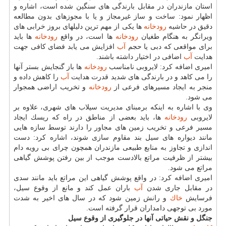
استان مازندران در مقابل بارندگی های سنگین شده است، اشاره و
اظهار نمود: ساخت و ساز غیرمجاز و یا با مجوزهای بدون مطالعه
دقیق در حاشیه
رودخانه
ها یكی از مهم ترین دلیلهای بروز خرابی های
ویرانگر به هنگام طغیان
رودخانه
ها است، در واقع
رودخانه
ها باید
برای مواقعی كه دبی یا حجم
آب
افزایش می یابد فضای كافی جهت
هدایت
آب
اضافی در اختیار داشته باشند.
امیری اضافه كرد: لایروبی نامناسب
رودخانه
ها باز گنجایش بستر آنها
را می كاهد و در بارندگی های شدید قدرت هدایت
آب
را كاهش داده و
منجر به ایجاد مسیرهای فرعی از
رودخانه
و تخریب اراضی همجوار
می شود.
وی با اشاره به اینكه برمبنای مدیریت سیلاب های شهری، علاوه بر
لایروبی
رودخانه
ها، باید بعضی از مناطق در راه كه ریسك ایجاد
مسیر فرعی و تخریب زمین های مجاور را دارند توسط سازه هایی
مانند دیواره های سیل بند مقاوم سازی شوند، اشاره كرد: دست
اندازی و تجاوز به منابع طبیعی مازندران همچون چرای بی رویه دام
بیشتر از ظرفیت مراتع بالادست موجب از بین رفتن پوشش گیاهی
مراتع می شود.
امیری اضافه كرد: در واقع پوشش گیاهی این مراتع باید مانند سدی
در مقابل جاری شدن
آب
باران عمل كند و مانع از وقوع سیل،
فرسایش
خاك
و رانش زمین شود كه در سال های اخیر به شدت
مورد بی توجهی دامداران قرار گرفته است.
جنگل و نقش حیاتی آنها در جلوگیری از وقوع سیل