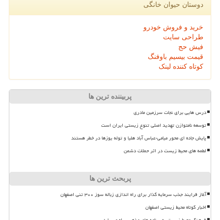
دوستان حیوان خانگی
خرید و فروش خودرو
طراحی سایت
فیش حج
قیمت بیسیم باوفنگ
کوتاه کننده لینک
پربیننده ترین ها
درس هایی برای نجات سرزمین مادری
توسعه نامتوازن تهدید اصلی تنوع زیستی ایران است
پایش جاده ای محور میامی-عباس آباد هلیا و توله یوزها در خطر هستند
لطمه های محیط زیست در اثر حملات دشمن
پربحث ترین ها
آغاز فرایند جذب سرمایه گذار برای راه اندازی زباله سوز ۳۰۰ تنی اصفهان
اخبار کوتاه محیط زیستی اصفهان