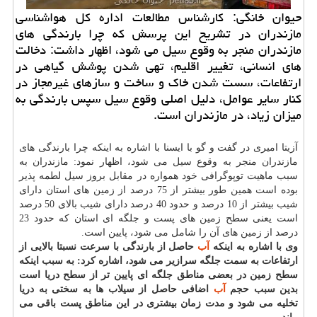
حیوان خانگی: كارشناس مطالعات اداره كل هواشناسی
مازندران در تشریح این پرسش كه چرا بارندگی های
مازندران منجر به وقوع سیل می شود، اظهار داشت: دخالت
های انسانی، تغییر اقلیم، تهی شدن پوشش گیاهی در
ارتفاعات، سست شدن خاك و ساخت و سازهای غیرمجاز در
كنار سایر عوامل، دلیل اصلی وقوع سیل سپس بارندگی به
میزان زیاد، در مازندران است.
آزیتا امیری در گفت و گو با ایسنا با اشاره به اینكه چرا بارندگی های
مازندران منجر به وقوع سیل می شود، اظهار نمود: مازندران به
سبب ماهیت توپوگرافی خود همواره در مقابل بروز سیل لطمه پذیر
بوده است همین طور بیشتر از 75 درصد از زمین های استان دارای
شیب بیشتر از 10 درصد و حدود 40 درصد دارای شیب بالای 50 درصد
است یعنی سطح زمین های پست و جلگه ای استان كه حدود 23
درصد از زمین های آن را شامل می شود، پایین است.
وی با اشاره به اینكه
آب
حاصل از بارندگی با سرعت نسبتا بالایی از
ارتفاعات به سمت جلگه سرازیر می شود، اشاره كرد: به سبب اینكه
سطح زمین در بعضی مناطق جلگه ای پایین تر از سطح دریا است
بدین سبب حجم
آب
اضافی حاصل از سیلاب ها به سختی به دریا
تخلیه می شود و مدت زمان بیشتری در این مناطق پست باقی می