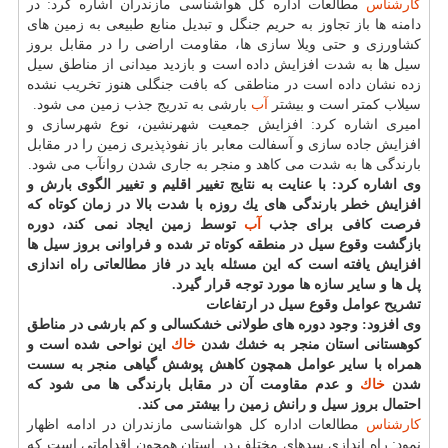
كارشناس
مطالعات اداره كل هواشناسی مازندران اشاره كرد: در
دامنه ها باز تجاوز به حریم جنگل و تبدیل منابع طبیعی به زمین های
كشاورزی و حتی ویلا سازی ها، مقاومت اراضی را در مقابل بروز
سیل ها به شدت افزایش داده است و بازدید میدانی از مناطق سیل
زده نشان داده است در مناطقی كه بافت جنگلی هنوز تخریب نشده
سیلاب كمتر است و بیشتر
آب
بارشی به تدریج جذب زمین می شود.
امیری اشاره كرد: افزایش جمعیت شهرنشین، نوع شهرسازی و
افزایش جاده سازی و آسفالت معابر باز نفوذپذیری زمین را در مقابل
بارندگی ها به شدت می كاهد و منجر به جاری شدن روانآب می شود.
وی اشاره كرد: با عنایت به نتایج تغییر اقلیم و تغییر الگوی بارش و
افزایش خطر بارندگی های یك روزه با شدت بالا در زمان كوتاه كه
فرصت كافی برای جذب
آب
توسط زمین ایجاد نمی كند، دوره
بازگشت وقوع سیل در منطقه كوتاه تر شده و فراوانی بروز سیل ها
افزایش یافته است كه این مسئله باید در فاز مطالعاتی راه اندازی
پل ها و سایر سازه ها مورد توجه قرار گیرد.
تشریح عوامل وقوع سیل در ارتفاعات
وی افزود: وجود دوره های طولانی خشكسالی و كم بارشی در مناطق
كوهستانی استان منجر به خشك شدن
خاك
این نواحی شده است و
همراه با سایر عوامل همچون كاهش پوشش گیاهی منجر به سست
شدن
خاك
و عدم مقاومت آن در مقابل بارندگی ها می شود كه
احتمال بروز سیل و رانش زمین را بیشتر می كند.
كارشناس
مطالعات اداره كل هواشناسی مازندران در ادامه اظهار
نمود: راه اندازی سدهای مختلف در استان همچون اقداماتی است كه