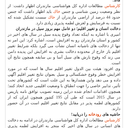
ماند.
كارشناس
مطالعات اداره كل هواشناسی مازندران اظهار داشت: از
نظر وضعیت زمین شناسی و جنس
خاك
باید اظهار داشت كه جنس
حدود 44 درصد از اراضی مازندران از
خاك
سست تشكیل شده كه
نسبت به فرسایش و لغزش لطمه پذیری زیادی دارد.
دخالت انسان و تغییر اقلیم؛ دو عامل مهم بروز سیل در مازندران
امیری با اشاره به اینكه تعداد وقوع پدیده سیل در سال های اخیر در
كشور و استان مازندران رو به افزایش است، اشاره كرد: این امر نه
تنها از دخالت های ناشیانه انسان نشأت می گیرد بلكه شرایط تغییر
اقلیم باز خارج از محدوده دخالت بشری به افزایش این پدیده دامن
می زند كه وقوع بارش های سیل آسا و بی سابقه همچون نتایج آن
است.
وی افزود: هیئت بین الدول تغییر اقلیم سال ها است كه در مورد
افزایش خطر وقوع خشكسالی و سیل بعنوان نتایج تغییر اقلیم آگهی
داده و می دهد واین هشدارها به این علت است كه كشورهای تحت
تأثیر، تدابیر خاصی را جهت انطباق با وضعیت اقلیمی جدید اتخاذ كنند؛
همچون اقدامات انجام شده دراین زمینه تصویب توافق نامه پاریس
در سال 2015 است كه طی آن 195 كشور همچون ایران كه از
كشورهای لطمه پذیر در مقابل نتایج تغییر اقلیم است در آن حضور
دارند.
حاشیه های
رودخانه
را دریابید!
كارشناس
مطالعات اداره كل هواشناسی مازندران در ادامه به دخالت
های انسانی در سال های اخیر كه منجر به افزایش لطمه پذیری