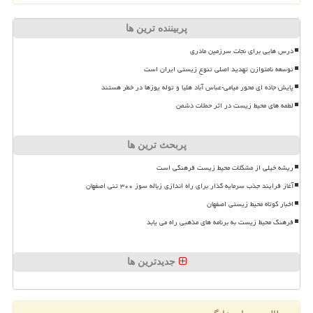
پربیننده ترین ها
درس هایی برای نجات سرزمین مادری
توسعه نامتوازن تهدید اصلی تنوع زیستی ایران است
پایش جاده ای محور میامی-عباس آباد هلیا و توله یوزها در خطر هستند
لطمه های محیط زیست در اثر حملات دشمن
پربحث ترین ها
ریشه خیلی از مشکلات محیط زیست فرهنگی است
آغاز فرایند جذب سرمایه گذار برای راه اندازی زباله سوز ۳۰۰ تنی اصفهان
اخبار کوتاه محیط زیستی اصفهان
فرهنگ محیط زیست به برنامه های مذهبی راه می یابد
جدیدترین ها