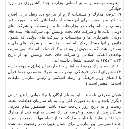
-معاونت توسعه و منابع انسانی وزارت جهاد كشاورزی در مورد
جهادگران
۹. عرضه مدارك و مستندات لازم از مراجع ذی ربط، برای اصلاح
حداكثر سن مقرر برای آن دسته از داوطلبانی كه به صورت غیر
رسمی و تمام وقت در وزارتخانه ها و مؤسسات و شركت های
دولتی، بانك ها و شركت های تحت پوشش آنها، شركت های بیمه های
دولتی، شهرداری ها و مؤسسات و شركت های دولتی كه شمول
قانون بر آنها مستلزم ذكر نام است، مؤسسات و شركت های ملی و
مصادره شده كه به نحوی از بودجه و كمك دولت استفاده می نمایند،
نهادهای انقلاب اسلامی و شركت های تحت پوشش آنها از تاریخ
۲۲/‏۱۱/‏۱۳۵۷‬ به خدمت اشتغال داشته اند.
۱۰. عرضه مدرك مربوط به امتیاز حافظان قرآن (طبق مصوبه جلسه
۵۷۳ شورای انقلاب فرهنگی، تبصره سه، مدرك تخصصی حفظ قرآن
با امضای وزیر فرهنگ و ارشاد اسلامی و رئیس سازمان تبلیغات
اسلامی معتبر است.)
عنوان معرفی نامه ها نباید به نام ارگان یا نهاد دولتی یا غیر دولتی
دیگری باشد و باید به صورت كلی و یا به نام سازمان حفاظت محیط
زیست و به تاریخ روز دریافت شده باشد. همینطور تمام معرفی
شدگان پیش از حضور و عرضه مدارك نسبت به تهیه كپی از مدارك
خود اقدام نمایند. با عنایت به اینكه بعد از اتمام مهلت مقرر، به سبب
عدم دسترسی این سازمان برای اعمال تغییرات در وضعیت ثبت شده