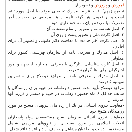
آموزش
و
پرورش
و تصویر آن.
تبصره (مهم): فقط عرضه مدارك تحصیلی موقت یا اصل مورد تائید
است و از تحویل هر گونه نامه از هر مرجعی در خصوص آخر
تحصیلات یا عرضه پایان نامه خود داری شود.
۳. اصل شناسنامه و تصویر از تمام صفحات آن.
۴. اصل كارت ملی و تصویر پشت و روی آن.
۵. اصل كارت آخر خدمت یا معافیت دائم قانونی و تصویر آن برای
آقایان.
۶. اصل مدارك و معرفی نامه از سازمان بهزیستی كشور برای
معلولین.
۷. اصل كارت شناسایی ایثارگری یا معرفی نامه از بنیاد شهید و امور
ایثارگران برای ایثارگران ۲۵ درصد.
۸. اصل مدرك و معرفی نامه از مراجع ذیصلاح برای مشمولین
سهمیه ۵ درصد.
مراجع ذیصلاح تأیید مدت حضور داوطلبانه در جبهه برای رزمندگان با
سابقه حداقل ۶ ماه حضور داوطلبانه در جبهه و همسر و فرزند آنها
عبارتند از:
-معاونت نیروی انسانی هر یك از رده های نیروهای مسلح در مورد
رزمندگان متبوع خود
-معاونت نیروی انسانی سازمان بسیج مستضعفان سپاه پاسداران
انقلاب اسلامی در مورد بسیجیان و نیروهای مردمی شامل
مستخدمین دولت و صاحبان مشاغل و صنوف آزاد و افراد فاقد شغل