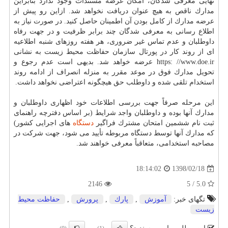
نهایی معرفی شدگان، امكان عرضه مستندات وجود ندارد بنابراین
مدارك ناقص به هیچ عنوان دریافت نخواهد شد. ازاین رو پیش از
عرضه مدارك از كامل بودن آن اطمینان حاصل كنید. در صورت نیاز به
اطلاع رسانی به معرفی شدگان چند برابر ظرفیت و در جهت رفاه
داوطلبان و عدم تماس غیر ضروری، هر هفته روزهای شنبه اطلاعیه
ای از روند كار در پورتال سازمان حفاظت محیط زیست به نشانی
https: //www.doe.ir عرضه خواهد شد. بدیهی است عدم رجوع و
تحویل مدارك فوق در موعد مقرر به منزله انصراف از ادامه روند
استخدام تلقی شده و داوطلب حق هیچگونه اعتراضی نخواهد داشت.
این مرحله صرفاً جهت بررسی اطلاعات خود اظهاری داوطلبان و
مدارك آنها بوده و داوطلبان واجد شرایط (بر اساس دفترچه راهنمای
ثبت نام ششمین امتحان مشترك فراگیر
دستگاه
های اجرایی كشور)
كه مدارك آنها توسط دستگاه مربوطه تأیید می شود، جهت شركت در
مصاحبه استخدامی، متعاقباً معرفی خواهند شد.
1398/02/18
18:14:02
2146
5.0 / 5
تگهای خبر:
آموزش
,
پارك
,
پرورش
,
حفاظت محیط
زیست