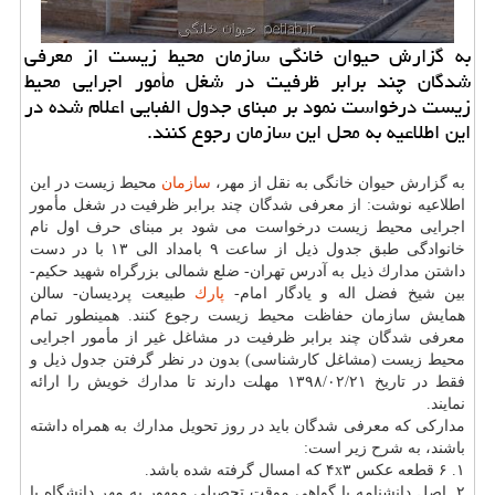
به گزارش حیوان خانگی سازمان محیط زیست از معرفی
شدگان چند برابر ظرفیت در شغل مأمور اجرایی محیط
زیست درخواست نمود بر مبنای جدول الفبایی اعلام شده در
این اطلاعیه به محل این سازمان رجوع كنند.
به گزارش حیوان خانگی به نقل از مهر،
سازمان
محیط زیست در این
اطلاعیه نوشت: از معرفی شدگان چند برابر ظرفیت در شغل مأمور
اجرایی محیط زیست درخواست می شود بر مبنای حرف اول نام
خانوادگی طبق جدول ذیل از ساعت ۹ بامداد الی ۱۳ با در دست
داشتن مدارك ذیل به آدرس تهران- ضلع شمالی بزرگراه شهید حكیم-
بین شیخ فضل اله و یادگار امام-
پارك
طبیعت پردیسان- سالن
همایش سازمان حفاظت محیط زیست رجوع كنند. همینطور تمام
معرفی شدگان چند برابر ظرفیت در مشاغل غیر از مأمور اجرایی
محیط زیست (مشاغل كارشناسی) بدون در نظر گرفتن جدول ذیل و
فقط در تاریخ ۱۳۹۸/۰۲/۲۱ مهلت دارند تا مدارك خویش را ارائه
نمایند.
مداركی كه معرفی شدگان باید در روز تحویل مدارك به همراه داشته
باشند، به شرح زیر است:
۱. ۶ قطعه عكس ۴x۳ كه امسال گرفته شده باشد.
۲. اصل دانشنامه یا گواهی موقت تحصیلی ممهور به مهر دانشگاه یا