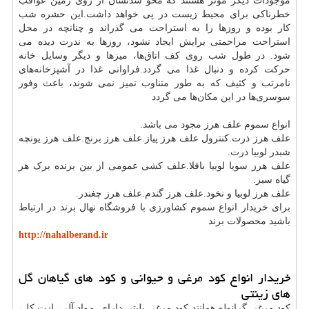
موجودات دیگر مؤثر هستند که محو شدنشان از روی زمین عواقب
خطرناکی برای محیط زیست در پی خواهد داشت.این حشره شب
کار بوده و روزها را به استراحت می ‌گذراند و چنانچه در محل
استراحت مزاحمتی برایش ایجاد نشود، روزها به ندرت دیده می
‌شود. در طول شب روی کف اتاق‌ها، میزها و دیگر وسایل خانه
حرکت کرده و دنبال غذا می ‌گردد.فراوانی غذا در آشپزخانه‌های
نامرتب و کثیف که به طور متناوب تمیز نمی ‌شوند، باعث وفور
سوسری‌ها در این مکان‌ها می‌ گردد
انواع سموم علف هرز مجود می باشد.
علف هرز ذرت.کنترول علف هرز پیاز.علف هرز برنچ.علف هرز یونچه
شبدر لوبیا ذرت.
علف هرز سویا لوبیا باقلا.علف کشی عمومی از بین برنده برک هر
گیاه سبز.
علف هرز لوبیا و نخود.علف هرز گندم.علف هرز چغندر.
برای خریدار انواع سموم کشاورزی با فروشگاه نهال برند در ارتباط
باشید محصولات برند
http://nahalberand.ir
خریدار انواع کود مرغی و حیوانی و کود های گیاهان گل
های زینتی
کود مرغی گرانوله همانند کود مرغی پلیتی دارای مواد آلی، ازت کل،