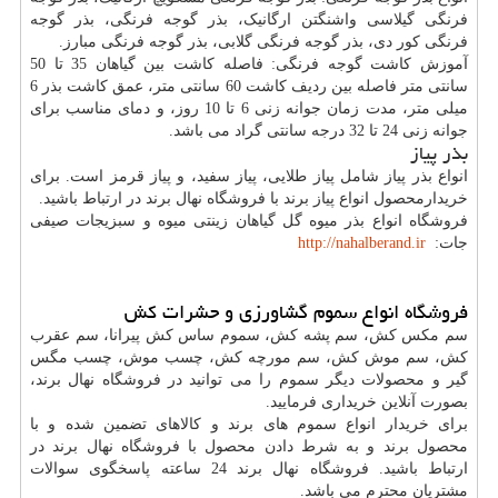
فرنگی گیلاسی واشنگتن ارگانیک، بذر گوجه فرنگی، بذر گوجه
فرنگی کور دی، بذر گوجه فرنگی گلابی، بذر گوجه فرنگی مبارز.
آموزش کاشت گوجه فرنگی: فاصله کاشت بین گیاهان 35 تا 50
سانتی متر فاصله بین ردیف کاشت 60 سانتی متر، عمق کاشت بذر 6
میلی متر، مدت زمان جوانه زنی 6 تا 10 روز، و دمای مناسب برای
جوانه زنی 24 تا 32 درجه سانتی گراد می باشد.
بذر پیاز
انواع بذر پیاز شامل پیاز طلایی، پیاز سفید، و پیاز قرمز است. برای
خریدارمحصول انواع پیاز برند با فروشگاه نهال برند در ارتباط باشید.
فروشگاه انواع بذر میوه گل گیاهان زینتی میوه و سبزیجات صیفی
جات:
http://nahalberand.ir
فروشگاه انواع سموم گشاورزی و حشرات کش
سم مکس کش، سم پشه کش، سموم ساس کش پیرانا، سم عقرب
کش، سم موش کش، سم مورچه کش، چسب موش، چسب مگس
گیر و محصولات دیگر سموم را می توانید در فروشگاه نهال برند،
بصورت آنلاین خریداری فرمایید.
برای خریدار انواع سموم های برند و کالاهای تضمین شده و با
محصول برند و به شرط دادن محصول با فروشگاه نهال برند در
ارتباط باشید. فروشگاه نهال برند 24 ساعته پاسخگوی سوالات
مشتریان محترم می باشد.