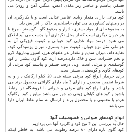
فسفر، پتاسیم و عناصر ریز مغذی (مس، منگنز، آهن و روی) می
باشد.
کود مرغی دارای مقدار زیادی عناصر غذایی است و با بکارگیری آن
در زمینهای کشاورزی می توان حاصلخیزی خاک را افزایش داد.
به مجموعه ای از مواد بستری، ادرار و مدفوع گاو ، گوسفند ، مرغ یا
هر حیوان دیگری است که از محل نگهداری آنها بدست می آید اطلاق
می شود. درصد مواد غذایی کود حیوانی و کیفیت فیزیکی آن به
عواملی مثل نوع حیوان، کیفیت مواد بستری، میزان پوسیدگی کود،
تغذیه دام، میزان سدیم و مقدار بذر علفهای هرز، اسپور بیماریها، لارو
و تخم حشرات، شن و خاک دارد.درصد ازت کود گاوی بیشتر از کود
گوسفندی و مرغی است. ولی درصد فسفر و پتاسیم کود مرغی از
کودهای گاوی و گوسفندی بیشتر است.
برای خریدار انواع کود مرغی بسته بندی 20 کیلو ارگانیک دار و به
شرط تضمین محصول و دارای 3 ماه دارای گارانتی محصول برند می
باشد و برای انواع کود های مرغی و حیوانی با فروشگاه در ارتباط
باشید و کود های گیاهان زینتی دو جور می باشد میایع و کود ارگانیگ
هردو با تضمینی و با محصول برند و ارسال به تمام نقاط ایران دارا
می باشد.
انواع کودهای حیوانی و خصوصیات آنها:
حال به بررسی این ۴ نوع کود و کاربرد آنها می پردازیم:
کود گاوی تازه دارای ۸۰ درصد رطوبت می باشد. به خاطر اینکه