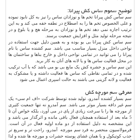
توضیح سموم ساس کش پیرانا:
سم ساس کش پیرانا تخم ها و نوزادان ساس را نیز به کل نابود نموده
و علی الخصوص تخم ها را به اصطلاح در نطفه خفه می کند و به این
ترتیب اجازه نمی دهد تخم ها و نوزادان به مرحله هچ و یا بلوغ و در
نتیجه مرحله تولید مثل و افزایش جمعیت برسند.
سم ساس کش پیرانا بی بو بوده و به همین دلیل جهت استفاده در
نواحی داخل منزل بسیار مناسب می باشد. سم کشنده ساس با نام
پیرانا را می توانید در تمامی نواحی داخل و خارج بناها و ساختمان ها
در محل فعالیت ساس ها و یا لانه های آنان به کار برید.
این سم ساس و حشره کش یک مایع بی بو می باشد که با آب ترکیب
شده و در تمامی نقاطی که ساس ها فعالیت داشته و یا مشکوک به
فعالیت و لانه گزینی می باشند به حالت اسپری اعمال می شود
معرفی سم مورچه کش
سم بسیار کشنده آمدرو، تولید شده توسط شرکت «اف ام سی» یک
سم غیر دافه بسیار موثر می باشد. سم آمدرو نه تنها جمعیت کثیری
از مورچه ها را با سرعت زیادی از پای در می آورد، بلکه خواص آن تا
5 ماه بعد از استفاده همچنان فعال باقی مانده و اثرگذار می باشد و
این مشخصه به دلیل استفاده از دو ماده اولیه فعال در آن است.
فرمولاسیون منحصر به فرد سم مورچه آمدرو، راحت تر و سریع تر
جذب کوتیکول و یا همان غشای پوسته حشرات و مورچه ها شده و لذا