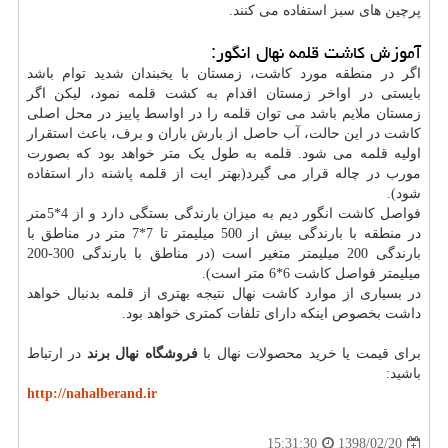
پرچین های سبز استفاده می کنند.
آموزش کاشت قلمه نهال انگور:
اگر در منطقه مورد کاشت، زمستان با یخبندان شدید توام باشد
بایستی در اواخر زمستان اقدام به کشت قلمه نمود، لیکن اگر
زمستان ملایم باشد می توان قلمه را در اواسط پاییز در محل اصلی
کاشت در این حالت، آب حاصل از بارش باران و برف، باعث استقرار
اولیه قلمه می شود. قلمه به طول یک متر خواهد بود که بصورت
مورب در چاله قرار می گیرد(بهتر ایت از قلمه پاشنه دار استفاده
شود).
فواصل کاشت انگور دیم به میزان بارندگی بستگی دارد و از 4*5متر
در منطقه با بارندگی بیش از 500 میلیمتر تا 7*7 متر در مناطق با
بارندگی 200 میلیمتر متغیر است (در مناطق با بارندگی 300-200
میلیمتر فواصل کاشت 6*6 متر است).
در بسیاری از موارد کاشت نهال نتیجه بهتری از قلمه بدنبال خواهد
داشت بخصوص اینکه دارای تلفات کمتری خواهد بود.
برای قیمت یا خرید محصولات نهال با
فروشگاه نهال برند
در ارتباط
باشید:
http://nahalberand.ir
1398/02/20
15:31:30