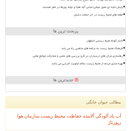
پایش جاده ای محور میامی-عباس آباد هلیا و توله یوزها در خطر هستند
لطمه های محیط زیست در اثر حملات دشمن
پربحث ترین ها
اخبار کوتاه محیط زیستی اصفهان
فرهنگ محیط زیست به برنامه های مذهبی راه می یابد
رهاسازی مرال های ارسباران در گرو بررسی های علمی و مشارکت جوامع محلی
بهره مندی مردم از محیط زیست سالم اولویت اجرایی می باشد
جدیدترین ها
مطالب حیوان خانگی
آب
باد
آلودگی
آلاینده
حفاظت محیط زیست
سازمان
هوا
رپورتاژ