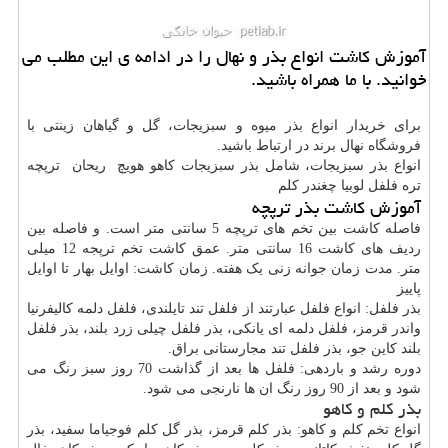
آموزش كاشت انواع بذر و نهال را در ادامه ی این مطلب می
خوانید. با ما همراه باشید.
برای خریدار انواع بذر میوه و سبزیجات، گل و گیاهان زینتی با
فروشگاه نهال برند در ارتباط باشید.
انواع بذر سبزیجات، شامل بذر سبزیجات کاهو هویچ ریحان ترپچه
تره فلفل لوبیا چغندر کلم
آموزش کاشت بذر ترپچه
فاصله کاشت بین تخم های ترپچه 5 سانتی متر است. و فاصله بین
ردیف های کاشت 16 سانتی متر. عمق کاشت تخم ترپجه 12 میلی
متر. مدت زمان جوانه زنی یک هفته. زمان کاشت: اوایل بهار تا اوایل
پاییز
بذر فلفل: انواع فلفل عبارتند از فلفل تند تایلندی، فلفل دلمه کالیفرنیا
واندر قرمز، فلفل دلمه ای یانکی، بذر فلفل چیلی زرد بلند، بذر فلفل
بلند کاین جو، بذر فلفل تند مجارستانی براق.
دوره رشد و باردهی: فلفل ها بعد از گذاشت 70 روز سبز رنگ می
شود و بعد از 90 روز رنگ ان ها نارنجی می شود.
بذر کلم و کاهو
انواع تخم کلم و کاهو: بذر کلم قرمز، بذر گل کلم فوجیاما سفید، بذر