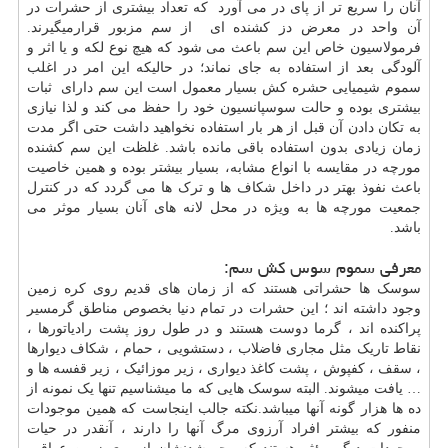
آنان را سریع تر از پای در می آورد که تعداد بیشتری از حشرات در
آن واحد در معرض دز کشنده ای از سم مزبور قرارمیگیرند.
فرمولاسیون خاص این سم باعث می شود که هیچ نوع لکه و یا اثر و
آلودگی بعد از استفاده به جای نماند؛ در حالیکه این امر در اغلب
سموم شیمیایی حشره کش بسیار معمول است این سم دارای ثبات
بیشتری بوده و حالت سوسپانسیون خود را حفظ می کند و لذا نیازی
به تکان دادن آن قبل از هر بار استفاده نخواهید داشت حتی اگر مدت
زمان زیادی بدون استفاده باقی مانده باشد. غلظت این سم کشنده
مورچه در مقایسه با انواع مشابه، بسیار بیشتر بوده و همین خاصیت
باعث نفوذ بهتر در داخل شکاف ها و ترک ها می گردد که در کنترل
جمعیت مورچه ها به ویژه در محل لانه های آنان بسیار موثر می
باشد.
معرفی سموم سوس کش سم:
سوسک ها حشراتی هستند که از زمان های قدیم روی کره زمین
وجود داشته اند ؛ این حشرات در تمام دنیا بخصوص مناطق گرمسیر
پراکنده اند ، گرما دوست هستند و در طول روز پشت رادیاتورها ،
نقاط تاریک مثل مجاری فاضلاب ، دستشویی ، حمام ، شکاف دیوارها
، سقف ، کفپوش ، پشت کاغذ دیواری ، زیر موزائیک ، زیر قفسه ها و
… یافت میشوند. البته سوسک هایی که ما میشناسیم تنها یک نمونه از
ده ها هزار گونه آنها میباشد.نکته جالب اینجاست که همین موجودات
منفور که بیشتر افراد آرزوی مرگ آنها را دارند ، آنقدر در حیات