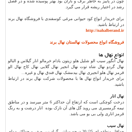
چون در پاییز به خاطر برف و باران بود بهتر پوسیده شده و در فصل
رشد در اختیار ریشه قرار می گیرد.
برای خریدار انواع کود حیوانی مرغی کوسفندی با فروشگاه نهال برند
در ارتباط باشید.
http://nahalberand.ir
فروشگاه انواع محصولات نهالستان نهال برند
انواع نهال ها
نهال انگور سیب الو شلیل هلو زیتون بادام خرمالو انار گیلاس و البالو
نهال گردو نهال شاه توت نهال انجیر نهال گلابی نهال کاج نهال الو
قرمز نهال هلو انجیری نهال بیدمشک نهال فندق نهال و غیره...
برای خریدار انواع نهال ها با محصولات شرکت نهال برند در ارتباط
باشید.
نهال انار
درخت کوچکی است که ارتفاع آن حداکثر 6 متر میرسد و در مناطق
نیمه گرمسیری می روید گل های آن نازک بوده انار درشت و به رنگ
قرمز اناری ولی بی بو می باشد.
نهال سیب
حداقل منطقه ای 25| 20 درجه سانتی گراد زیر صفر و حداکثر دمای