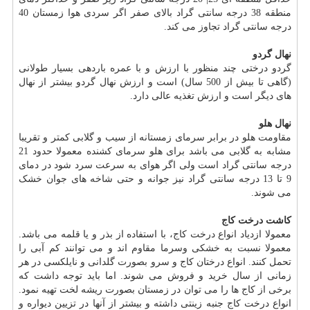
منطقه 38 درجه سانتی گراد بالای صفر اگر سردی هوا زمستان 40
درجه سانتی گراد تجاوز می کند.
نهال گردو
گردو درختی چند منظور با ارزش و با عمره باردهی بسیار طولانی
(گاهی تا بیش از 500 سال) است و ارزش نهال گردو بیشتر از نهال
های دیگر است و ارزش تغذیه عالی دارد.
نهال هلو
مقاومت هلو در برابر سرمای زمستانه از سیب و گلابی کمتر و تقریبا
مشابه به گلابی می باشد برای هلو سرمای کشنده معمولا حدود 21
درجه سانتی گراد است ولی اگر هوای به سرعت سرد شود در دمای
9 تا 13 درجه سانتی گراد نیز جوانه و حتی شاخه های جوان خشک
می شوند.
کاشت درخت کاج
معمولا ازدیاد انواع درخت کاج، با استفاده از بذر و یا قلمه می باشد.
معمولا نسبت به خشکی و‌سرما مقاوم اند و می توانند کم آبی را
تحمل کنند. انواع درختان کاج و سرو بصورت گلدانی و نایلکسی در هر
زمانی از سال خرید و فروش می شوند. اما باید توجه داشت که
برخی از کاج ها را می توان در زمستان بصورت ریشه لخت تهیه نمود.
انواع درخت کاج جنبه زینتی داشته و بیشتر از آنها در تزیین دیواره و