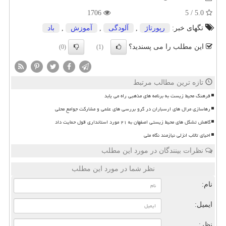
1706
5.0 / 5
تگهای خبر:
رپورتاژ
,
آلودگی
,
آموزش
,
باد
این مطلب را می پسندید؟
(0)
(1)
تازه ترین مطالب مرتبط
فرهنگ محیط زیست به برنامه های مذهبی راه می یابد
رهاسازی مرال های ارسباران در گرو بررسی های علمی و مشارکت جوامع محلی
کاهش تشکل های محیط زیستی اصفهان به ۲۱ مورد استانداری قول حمایت داد
احیای تالاب انزلی نیازمند نگاه ملی
نظرات بینندگان در مورد این مطلب
نظر شما در مورد این مطلب
نام:
ایمیل:
نظر: