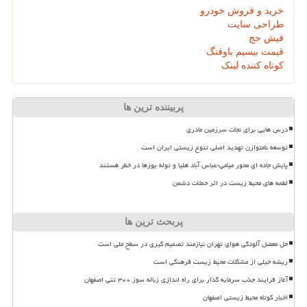
خرید و فروش خودرو
طراحی سایت
فیش حج
قیمت بیسیم باوفنگ
کوتاه کننده لینک
پربیننده ترین ها
درس هایی برای نجات سرزمین مادری
توسعه نامتوازن تهدید اصلی تنوع زیستی ایران است
پایش جاده ای محور میامی-عباس آباد هلیا و توله یوزها در خطر هستند
لطمه های محیط زیست در اثر حملات دشمن
پربحث ترین ها
حل معضل آلودگی هوای تهران نیازمند تصمیم گیری در سطح ملی است
ریشه خیلی از مشکلات محیط زیست فرهنگی است
آغاز فرایند جذب سرمایه گذار برای راه اندازی زباله سوز ۳۰۰ تنی اصفهان
اخبار کوتاه محیط زیستی اصفهان