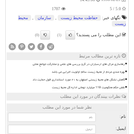
1707
5.0 / 5
تگهای خبر:
حفاظت محیط زیست
,
سازمان
,
محیط
زیست
این مطلب را می پسندید؟
(0)
(1)
تازه ترین مطالب مرتبط
رهاسازی مرال های ارسباران در گرو بررسی های علمی و مشارکت جوامع محلی
بهره مندی مردم از محیط زیست سالم اولویت اجرایی می باشد
کاهش تشکل های محیط زیستی اصفهان به ۲۱ مورد استانداری قول حمایت داد
نقض حکم محکومیت 119 میلیارد تومانی اداره کل محیط زیست
نظرات بینندگان در مورد این مطلب
نظر شما در مورد این مطلب
نام:
ایمیل: