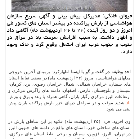
حیوان خانگی: مدیركل پیش بینی و آگهی سریع سازمان
هواشناسی از بارش پراكنده در بیشتر استان های كشور طی
امروز و دو روز آینده (۲۴ تا ۲۶ اردیبهشت ماه) آگاهی داد
و اظهار داشت: به سبب افزایش سرعت باد در عراق در
جنوب و جنوب غرب ایران احتمال وقوع گرد و خاك وجود
دارد.
احد وظیفه در گفت و گو با ایسنا
اظهاركرد: برمبنای آخرین خروجی
مدلهای هواشناسی، امروز (۲۴ اردیبهشت ماه) در بعضی نقاط استان
های سمنان، خراسان شمالی، شمال خراسان رضوی، یزد، كرمان،
سیستان و بلوچستان، فارس، اصفهان، دامنه های زاگرس مركزی و
ارتفاعات البرز مركزی رگبار باران، گاهی همراه با رعد و برق و وزش
باد
شدید موقت و در سواحل دریای خزر بارش پراكنده باران پیش
بینی می شود.
وی افزود: فردا (۲۵ اردیبهشت ماه) علاوه بر این مناطق بارش در
استان های ساحلی خزر، استان های واقع در دامنه های جنوبی البرز
در تهران، البرز، قزوین، سمنان و برخی نقاط استان های مركزی،