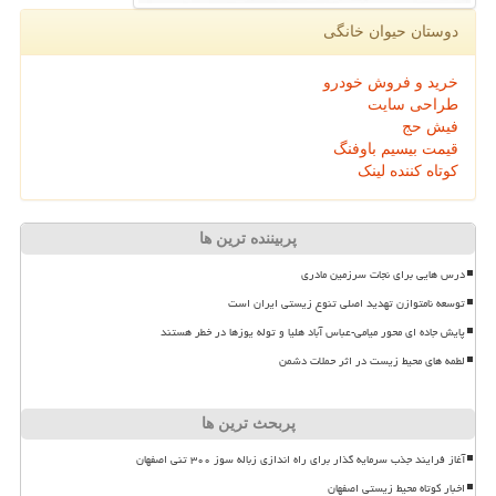
دوستان حیوان خانگی
خرید و فروش خودرو
طراحی سایت
فیش حج
قیمت بیسیم باوفنگ
کوتاه کننده لینک
پربیننده ترین ها
درس هایی برای نجات سرزمین مادری
توسعه نامتوازن تهدید اصلی تنوع زیستی ایران است
پایش جاده ای محور میامی-عباس آباد هلیا و توله یوزها در خطر هستند
لطمه های محیط زیست در اثر حملات دشمن
پربحث ترین ها
آغاز فرایند جذب سرمایه گذار برای راه اندازی زباله سوز ۳۰۰ تنی اصفهان
اخبار کوتاه محیط زیستی اصفهان