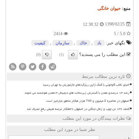
منبع:
حیوان خانگی
1398/02/25
12:38:32
2414
5.0 / 5
تگهای خبر:
باد
,
خاك
,
سازمان
,
كیفیت
این مطلب را می پسندید؟
(0)
(1)
تازه ترین مطالب مرتبط
احیای تالاب گاوخونی با کمک ژاپن ریزگردهای جازموریان به تهران رسید
رشد ۱۳ درصدی معدن با گسترش زیرساخت های دیجیتال ۳ معدن هوشمند می شوند
اصفهان در محاصره 2 میلیون و 740 هزار هکتار مناطق غبارخیز است
کشف ۱۳۲ تن چوب و زغال جنگلی در اصفهان ۴۸هکتار عرصه طبیعی رفع تصرف شد
نظرات بینندگان در مورد این مطلب
نظر شما در مورد این مطلب