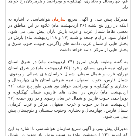
قم، چهارمحال و بختیاری، كهگیلویه و بویراحمد و هرمزگان رخ خواهد
داد.
مدیركل پیش بینی و آگهی سریع
سازمان
هواشناسی با اشاره به
اینكه در روز پنج شنبه (۲۶ اردیبهشت ماه) علاوه بر این مناطق در
بعضی نقاط شمال غرب و غرب بارش باران پیش بینی می شود،
اظهار نمود: در ایام جمعه و شنبه (۲۷ و ۲۸ اردیبهشت ماه) بارش در
بخش هایی از شمال غرب، دامنه های زاگرس، جنوب، جنوب شرق و
بخش هایی از مركز ادامه خواهد داشت.
به گفته وظیفه بارش امروز (۲۴ اردیبهشت ماه) در شرق استان
تهران، نیمه غربی سمنان و فردا (۲۵ اردیبهشت ماه) در شرق استان
تهران، غرب و شمال سمنان، شمال خراسان های شمالی و رضوی،
شمال فارس، جنوب اصفهان، نیمه شرقی استان های چهارمحال و
بختیاری و كهگیلویه و بویراحمد خواهد بود همین طور پنج شنبه (۲۶
اردیبهشت ماه) بارش در استان های فارس، شمال كهگیلویه و
بویراحمد، جنوب فارس و شمال خراسان رضوی و در روز جمعه (۲۷
اردیبهشت ماه) در جنوب و غرب اصفهان، مركز و غرب كرمان،
شمال فارس، چهارمحال و بختیاری وجنوب سیستان و بلوچستان پیش
بینی می شود.
مدیركل پیش بینی و آگهی سریع سازمان هواشناسی با اشاره به این
كه امروز (۲۴ اردیبهشت ماه) به سبب وزش باد شدید در شمال