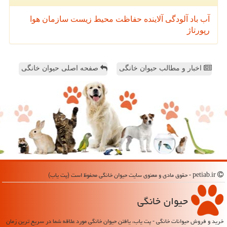
آب
باد
آلودگی
آلاینده
حفاظت محیط زیست
سازمان
هوا
رپورتاژ
اخبار و مطالب حیوان خانگی
صفحه اصلی حیوان خانگی
petiab.ir - حقوق مادی و معنوی سایت حیوان خانگی محفوظ است (پت یاب)
حیوان خانگی
خرید و فروش حیوانات خانگی - پت یاب، یافتن حیوان خانگی مورد علاقه شما در سریع ترین زمان