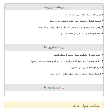
پربیننده ترین ها
درس هایی برای نجات سرزمین مادری
توسعه نامتوازن تهدید اصلی تنوع زیستی ایران است
پایش جاده ای محور میامی-عباس آباد هلیا و توله یوزها در خطر هستند
لطمه های محیط زیست در اثر حملات دشمن
پربحث ترین ها
ریشه خیلی از مشکلات محیط زیست فرهنگی است
آغاز فرایند جذب سرمایه گذار برای راه اندازی زباله سوز ۳۰۰ تنی اصفهان
اخبار کوتاه محیط زیستی اصفهان
فرهنگ محیط زیست به برنامه های مذهبی راه می یابد
جدیدترین ها
مطالب حیوان خانگی