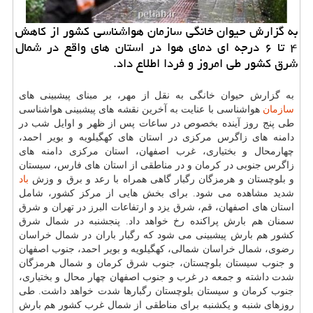
به گزارش حیوان خانگی سازمان هواشناسی كشور از كاهش
۴ تا ۶ درجه ای دمای هوا در استان های واقع در شمال
شرق كشور طی امروز و فردا اطلاع داد.
به گزارش حیوان خانگی به نقل از مهر، بر مبنای پیشبینی های
سازمان
هواشناسی با عنایت به آخرین نقشه های پیشبینی هواشناسی
طی پنج روز آینده بخصوص در ساعات پس از ظهر و اوایل شب در
دامنه های زاگرس مركزی در استان های كهگیلویه و بویر احمد،
چهارمحال و بختیاری، غرب اصفهان، استان مركزی دامنه های
زاگرس جنوبی در كرمان و در مناطقی از استان های فارس، سیستان
و بلوچستان و هرمزگان رگبار گاهی همراه با رعد و برق و وزش
باد
شدید مشاهده می شود. برای بخش هایی از مركز كشور، شامل
استان های اصفهان، قم، شرق یزد و ارتفاعات البرز در تهران و شرق
سمنان هم بارش پراكنده رخ خواهد داد. پنجشنبه در شمال شرق
كشور هم بارش پیشبینی می شود كه رگبار باران در شمال خراسان
رضوی، شمال خراسان شمالی، كهگیلویه و بویر احمد، جنوب اصفهان
و جنوب سیستان بلوچستان، جنوب شرق كرمان و شمال هرمزگان
شدت داشته و جمعه در غرب و جنوب اصفهان چهار محال و بختیاری،
جنوب كرمان و سیستان بلوچستان رگبارها شدت خواهد داشت. طی
روزهای شنبه و یكشنبه برای مناطقی از شمال غرب كشور هم بارش