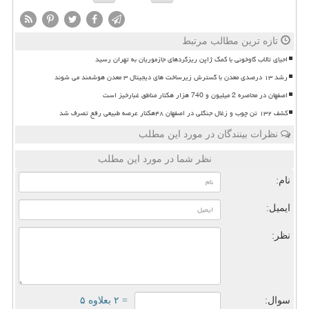
تازه ترین مطالب مرتبط
احیای تالاب گاوخونی با کمک ژاپن ریزگردهای جازموریان به تهران رسید
رشد ۱۳ درصدی معدن با گسترش زیرساخت های دیجیتال ۳ معدن هوشمند می شوند
اصفهان در محاصره 2 میلیون و 740 هزار هکتار مناطق غبارخیز است
کشف ۱۳۲ تن چوب و زغال جنگلی در اصفهان ۴۸هکتار عرصه طبیعی رفع تصرف شد
نظرات بینندگان در مورد این مطلب
نظر شما در مورد این مطلب
نام:
ایمیل:
نظر:
سوال:
= ۲ بعلاوه ۵