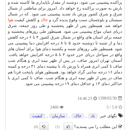
پراكنده پیشبینی می شود، دوشنبه از مقدار ناپایداری ها كاسته شده و
بارش به صورت پراكنده رخ خواهد داد. امروز برای مناطقی از شمال
شرق و شرق كشور وزش باد شدید پیشبینی می شود. كه در شمال
سیستان و بلوچستان سبب وقوع پدیده گرد و
خاك
و كاهش كیفیت
هوا
خواهد شد. همینطور پس از ظهر پنجشنبه و طی روز جمعه، شرق
دریای عمان مواج پیشبینی می شود. همینطور طی روزهای پنجشنبه و
جمعه برای استان های واقع در شمال شرق كشور ۴ تا ۶ درجه كاهش
دما و از شنبه تا دوشنبه حدود ۵ تا ۸ درجه افزایش دما پیشبینی می
شود. همینطور طی روزهای شنبه و یكشنبه دمای هوا برای استان های
واقع در سواحل دریای خزر حدود ۳ تا ۵ درجه افزایش خواهد یافت.
آسمان تهران امروز صاف، در پس از ظهر نیمه ابری و هنگام شب
صاف تا كمی ابری همراه با وزش باد با بیشینه دمای ۳۱ درجه و كمینه
دمای ۱۶ درجه سانتی گراد خواهد بود. همینطور هوای پایتخت فردا هم
صاف در پس از ظهر نیمه ابری و هنگام شب، صاف تا كمی ابری با
حداكثر دمای ۱۳ و حداقل دمای ۱۹ درجه پیشبینی می شود.
1398/02/30
14:46:23
2460
5.0 / 5
تگهای خبر:
باد
,
خاك
,
سازمان
,
كیفیت
این مطلب را می پسندید؟
(0)
(1)