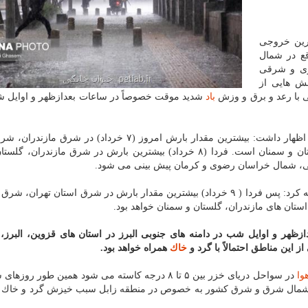
خرین خروجی
قع در شمال
زی و شرقی
ش هایی از
 با رعد و برق و وزش
باد
شدید موقت خصوصاً در ساعات بعدازظهر و اوایل 
وی با اشاره به پربارش ترین استان ها طی امروز و فردا اظهار داشت: بیشترین مقدار بارش امروز (۷ خرداد) 
تهران، غرب خراسان شمالی و ارتفاعات استان های گلستان و سمنان است. فردا (۸ خرداد) بیشترین بارش در شرق مازن
لی، شمال خراسان رضوی و كرمان پیش بینی می شود.
هواشناسی اضافه كرد: پس فردا ( ۹ خرداد) بیشترین مقدار بارش در شرق استان تهران،
ان های مازندران، گلستان و سمنان خواهد بود.
ت بعدازظهر و اوایل شب در دامنه های جنوبی البرز در استان های قزوین، البرز،
 این مناطق احتمالاً با گرد و
خاك
همراه خواهد بود.
وا
در سواحل دریای خزر بین ۵ تا ۸ درجه كاسته می شود همین طور روز
در بخش هایی از شمال شرق و شرق كشور به خصوص در منطقه زابل سبب خیزش گرد و خا