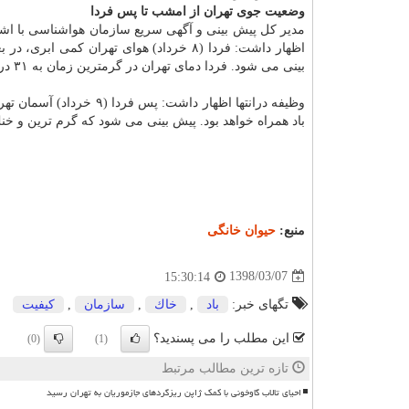
وضعیت جوی تهران از امشب تا پس فردا
مدیر كل پیش بینی و آگهی سریع سازمان هواشناسی با اشار
اظهار داشت: فردا (۸ خرداد) هوای تهران ك
بینی می شود. فردا دمای تهران در گرمترین زمان به ۳۱ درجه سانتیگراد و در خنك ترین زمان به ۲۱ درجه سانتیگراد می رسد.
وظیفه درانتها اظهار داش
باد همراه خواهد بود. پیش بینی می شود كه گرم ترین و خنك ترین دمای تهران د
منبع:
حیوان خانگی
1398/03/07
15:30:14
تگهای خبر:
باد
,
خاك
,
سازمان
,
كیفیت
این مطلب را می پسندید؟
(0)
(1)
تازه ترین مطالب مرتبط
احیای تالاب گاوخونی با کمک ژاپن ریزگردهای جازموریان به تهران رسید