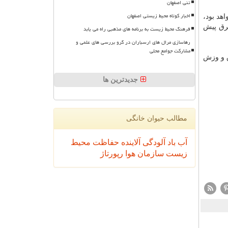
تنی اصفهان
اخبار کوتاه محیط زیستی اصفهان
هد بود،
و برق پیش
فرهنگ محیط زیست به برنامه های مذهبی راه می یابد
رهاسازی مرال های ارسباران در گرو بررسی های علمی و
مشارکت جوامع محلی
 برق و وزش
جدیدترین ها
مطالب حیوان خانگی
آب
باد
آلودگی
آلاینده
حفاظت محیط
زیست
سازمان
هوا
رپورتاژ