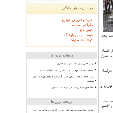
دوستان حیوان خانگی
خرید و فروش خودرو
طراحی سایت
فیش حج
قیمت بیسیم باوفنگ
شب پیش
کوتاه کننده لینک
در شرق مازندران، شرق استان
پربیننده ترین ها
دران، گلستان، شرق
درس هایی برای نجات سرزمین مادری
توسعه نامتوازن تهدید اصلی تنوع زیستی ایران است
 شرق خراسان
پایش جاده ای محور میامی-عباس آباد هلیا و توله یوزها در خطر
هستند
 تهران و
لطمه های محیط زیست در اثر حملات دشمن
های سه شنبه
پربحث ترین ها
ك و كاهش
آغاز فرایند جذب سرمایه گذار برای راه اندازی زباله سوز ۳۰۰