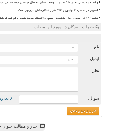
رشد ۱۳ درصدی معدن با گسترش زیرساخت های دیجیتال ۳ معدن هوشمند می شوند
اصفهان در محاصره 2 میلیون و 740 هزار هکتار مناطق غبارخیز است
کشف ۱۳۲ تن چوب و زغال جنگلی در اصفهان ۴۸هکتار عرصه طبیعی رفع تصرف شد
نظرات بینندگان در مورد این مطلب
ن
نام:
ایمیل:
نظر:
سوال:
= ۸ بعلاوه ۳
اخبار و مطالب حیوان خ