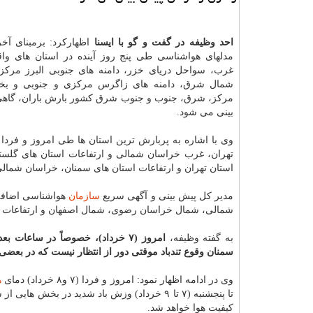
احد وظیفه در گفت و گو با ایسنا
اظهاركرد: برمبنای آ
مدلهای هواشناسی طی پنج روز آینده در استان های وا
غرب، سواحل دریای خزر، دامنه های جنوبی البرز مرك
شمال شرق، دامنه های زاگرس مركزی و جنوبی و بخ
مركز، شرق، جنوب و جنوب شرق كشور بارش باران، گاهی
بینی می شود.
استان تهران و ارتفاعات استان های سمنان، خراسان شما
مدیر كل پیش بینی و آگهی سریع
سازمان
شمالی، شمال خراسان رضوی، شمال اصفهان و ارتفاعات است
به گفته وظیفه،
امروز (۷ خرداد)، خصوصاً در ساعا
سمنان وقوع تندباد موقتی دور از انتظار نیست كه در بعضی از
وی در ادامه اظهار نمود: امروز و فردا (۷ و۸ خرداد) دمای
ه
تا پنجشنبه (۷ تا ۹ خرداد) وزش باد شدید 
كیفیت هوا خواهد شد.