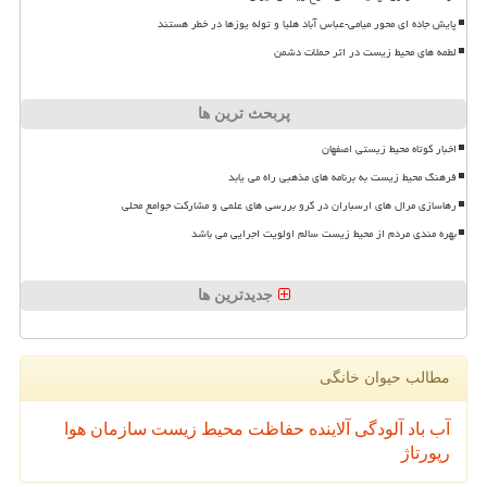
پایش جاده ای محور میامی-عباس آباد هلیا و توله یوزها در خطر هستند
لطمه های محیط زیست در اثر حملات دشمن
پربحث ترین ها
اخبار کوتاه محیط زیستی اصفهان
فرهنگ محیط زیست به برنامه های مذهبی راه می یابد
رهاسازی مرال های ارسباران در گرو بررسی های علمی و مشارکت جوامع محلی
بهره مندی مردم از محیط زیست سالم اولویت اجرایی می باشد
جدیدترین ها
مطالب حیوان خانگی
آب
باد
آلودگی
آلاینده
حفاظت محیط زیست
سازمان
هوا
رپورتاژ