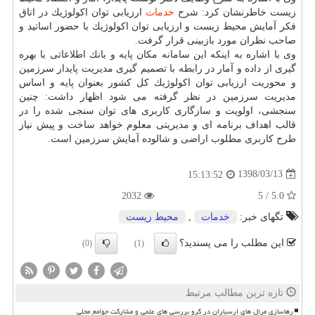
زیست خاطرنشان كرد: شرح
خدمات
ارزیابی توان اكولوژیك در اتاق
فكر آمایش محیط زیست و ارزیابی توان اكولوژیك با حضور اساتید و
صاحب نظران مورد بازبینی قرار گرفت.
وی با اشاره به اینكه این سامانه مكان پایه و بانك اطلاعاتی با بهره
گیری از داده و آمار در رابطه با تصمیم گیری مدیریت پایدار سرزمین
و محوریت ارزیابی توان اكولوژیك كل كشور بعنوان پایه و اساس
مدیریت سرزمین در نظر گرفته می شود اظهار داشت: چنین
سنجشی، اولویت و سازگاری كاربری های توان سنجی شده را در
قالب اهداف برنامه ای و مدیریتی معلوم خواهد ساخت و پیش نیاز
طرح كاربری مطلوب اراضی و شالوده آمایش سرزمین است.
1398/03/13
15:13:52
2032
5.0 / 5
تگهای خبر:
خدمات
,
محیط زیست
این مطلب را می پسندید؟
(0)
(1)
تازه ترین مطالب مرتبط
رهاسازی مرال های ارسباران در گرو بررسی های علمی و مشارکت جوامع محلی