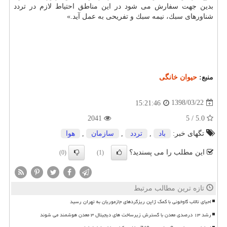
بدین جهت سفارش می شود در این مناطق احتیاط لازم در تردد
شناورهای سبك، نیمه سبك و تفریحی به عمل آید.»
منبع:
حیوان خانگی
1398/03/22
15:21:46
2041
5.0 / 5
تگهای خبر:
باد
,
تردد
,
سازمان
,
هوا
این مطلب را می پسندید؟
(0)
(1)
تازه ترین مطالب مرتبط
احیای تالاب گاوخونی با کمک ژاپن ریزگردهای جازموریان به تهران رسید
رشد ۱۳ درصدی معدن با گسترش زیرساخت های دیجیتال ۳ معدن هوشمند می شوند