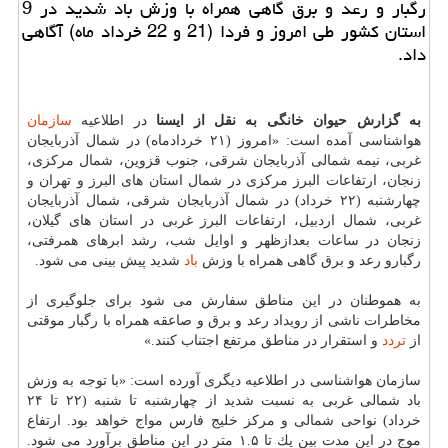
رگبار و رعد و برق گاهی همراه با وزش باد شدید در 9
استان كشور طی امروز و فردا (21 و 22 خرداد ماه) آگاهی
داد.
به گزارش حیوان خانگی به نقل از ایسنا
در اطلاعیه
سازمان
هواشناسی آمده است: «امروز (۲۱ خردادماه) در شمال آذربایجان
غربی، نیمه شمالی آذربایجان شرقی، جنوب قزوین، شمال مركزی،
زنجان، ارتفاعات البرز مركزی در شمال استان های البرز و تهران و
چهارشنبه (۲۲ خرداد) در شمال آذربایجان شرقی، شمال آذربایجان
غربی، شمال اردبیل، ارتفاعات البرز غربی در استان های گیلان،
زنجان در ساعات بعدازظهر و اوایل شب، رشد ابرهای همرفتی،
رگبارو رعد و برق گاهی همراه با وزش
باد
شدید پیش بینی می شود.
به هموطنان در این مناطق سفارش می شود برای جلوگیری از
مخاطرات ناشی از رویداد رعد و برق و صاعقه همراه با رگبار موقتی
از
تردد
و استقرار در مناطق مرتفع اجتناب كنند.»
سازمان هواشناسی در اطلاعیه دیگری آورده است: «با توجه به وزش
باد شمالی غربی به نسبت شدید از چهارشنبه تا شنبه (۲۲ تا ۲۴
خرداد) نواحی شمالی و مركز خلیج فارس مواج خواهد بود. ارتفاع
موج در این مدت بین یك تا ۱.۵ متر در این مناطق برآورد می شود.