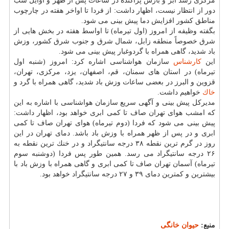
مركزی رشد ابر و بارش پراكنده در ساعات پس از ظهر و اوایل شب
دور از انتظار نیست، اظهار داشت: از فردا تا اواخر هفته در چارچوب
مناطق كشور افزایش دما پیش بینی می شود.
بگفته وظیفه از امروز (اول تیرماه) تا اواسط هفته در بخش هایی از
شرق خصوصاً منطقه زابل، شمال شرق و جنوب شرق كشور، وزش
باد شدید، گاهی همراه با گردوغبار پیش بینی می شود.
این
كارشناس
سازمان هواشناسی اشاره كرد: امروز (شنبه اول
تیرماه) در استان های سمنان، قم، اصفهان، یزد، مركزی، تهران،
قزوین و البرز در بعضی ساعات وزش باد شدید، گاهی همراه با گرد و
خاك
خواهیم داشت.
مدیركل پیش بینی و آگهی سریع سازمان هواشناسی با اشاره به این
كه امشب هوای تهران صاف تا كمی ابری خواهد بود، اظهار داشت:
پیش بینی می شود كه فردا (دوم تیرماه) هوای تهران صاف تا كمی
ابری و در پس از ظهر همراه با وزش باد باشد. دمای تهران در این
روز در گرم ترین نقطه ۳۸ درجه سانتیگراد و در خنك ترین نقطه به
۲۶ درجه سانتیگراد می رسد. همین طور پس فردا (دوشنبه سوم
تیرماه) آسمان تهران صاف تا كمی ابری و گاهی همراه با وزش باد با
بیشترین و كمترین دمای ۳۹ و ۲۷ درجه سانتیگراد خواهد بود.
منبع:
حیوان خانگی