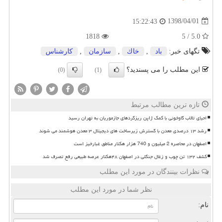
1398/04/01
15:22:43
1818
5.0 / 5
تگهای خبر:
باد
,
خاك
,
سازمان
,
كارشناس
این مطلب را می پسندید؟
(0)
(1)
تازه ترین مطالب مرتبط
احیای تالاب گاوخونی با کمک ژاپن ریزگردهای جازموریان به تهران رسید
رشد ۱۳ درصدی معدن با گسترش زیرساخت های دیجیتال ۳ معدن هوشمند می شوند
اصفهان در محاصره 2 میلیون و 740 هزار هکتار مناطق غبارخیز است
کشف ۱۳۲ تن چوب و زغال جنگلی در اصفهان ۴۸هکتار عرصه طبیعی رفع تصرف شد
نظرات بینندگان در مورد این مطلب
نظر شما در مورد این مطلب
نام: