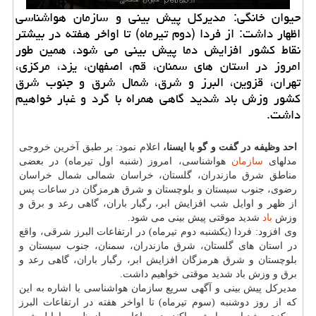
حیوان خانگی: مدیركل پیش بینی و سازمان هواشناسی
اظهار داشت: از فردا (دوم تیرماه) تا اواخر هفته در بیشتر
نقاط كشور افزایش دما پیش بینی می شود، همین طور
امروز در استان های سمنان، قم، اصفهان، یزد، مركزی،
تهران، قزوین، البرز و شرق، شمال شرق و جنوب شرق
كشور وزش باد شدید گاهی همراه با گرد و غبار خواهیم
داشت.
احد وظیفه در گفت و گو با ایسنا،
اعلام نمود: بر طبق آخرین خروجی
مدلهای
سازمان
هواشناسی، امروز (شنبه اول تیرماه) در بعضی
مناطق شرق مازندران، گلستان، خراسان شمالی شمال خراسان
رضوی، جنوب سیستان و بلوچستان و شرق هرمزگان در ساعات پس
از ظهر و اوایل شب افزایش ابر، رگبار باران، گاهی رعد و برق و
وزش
باد
شدید موقتی پیش بینی می شود.
وی افزود: فردا (یكشنبه دوم تیرماه) در ارتفاعات البرز شرقی، واقع
در استان های گلستان، شرق مازندران، سمنان، جنوب سیستان و
بلوچستان و شرق هرمزگان افزایش ابر، رگبار باران، گاهی رعد و
برق و وزش باد شدید موقتی خواهیم داشت.
مدیركل پیش بینی و آگهی سریع سازمان هواشناسی با اشاره به این
كه از روز دوشنبه (سوم تیرماه) تا اواخر هفته در ارتفاعات البرز