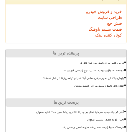
خرید و فروش خودرو
طراحی سایت
فیش حج
قیمت بیسیم باوفنگ
کوتاه کننده لینک
پربیننده ترین ها
درس هایی برای نجات سرزمین مادری
توسعه نامتوازن تهدید اصلی تنوع زیستی ایران است
پایش جاده ای محور میامی-عباس آباد هلیا و توله یوزها در خطر هستند
لطمه های محیط زیست در اثر حملات دشمن
پربحث ترین ها
آغاز فرایند جذب سرمایه گذار برای راه اندازی زباله سوز ۳۰۰ تنی اصفهان
اخبار کوتاه محیط زیستی اصفهان
فرهنگ محیط زیست به برنامه های مذهبی راه می یابد