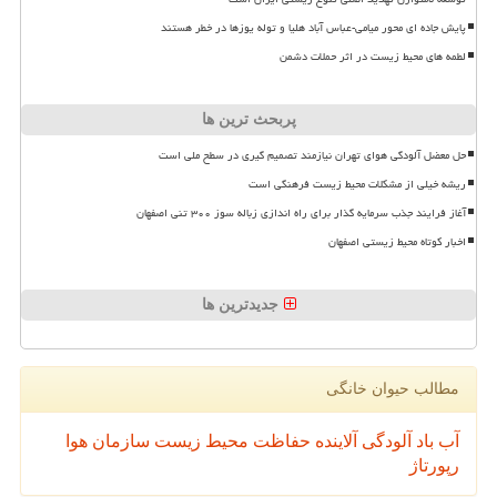
پایش جاده ای محور میامی-عباس آباد هلیا و توله یوزها در خطر هستند
لطمه های محیط زیست در اثر حملات دشمن
پربحث ترین ها
حل معضل آلودگی هوای تهران نیازمند تصمیم گیری در سطح ملی است
ریشه خیلی از مشکلات محیط زیست فرهنگی است
آغاز فرایند جذب سرمایه گذار برای راه اندازی زباله سوز ۳۰۰ تنی اصفهان
اخبار کوتاه محیط زیستی اصفهان
جدیدترین ها
مطالب حیوان خانگی
آب
باد
آلودگی
آلاینده
حفاظت محیط زیست
سازمان
هوا
رپورتاژ