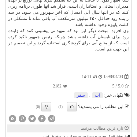
شد، اظهار نمود: با عنایت به این كه تصمیم گیری نهایی توزیع بر عهده
مدیران استانی و استانداران است، قرار شد آنها طوری برنامه ریزی
كنند كه در انتها سال آبی امسال كه آخر شهریور می شود، در سد
زاینده رود حداقل ۴۵۰ میلیون مترمكعب آب باقی بماند تا مشكلی در
كشت پاییزه وجود نداشته باشد.
وی افزود: مبحث دیگر این بود كه تمهیداتی پیشبینی كنند كه زاینده
رود برای تابستان آب داشته باشد چونكه رئیس جمهور تاكید كرده
است كه از منابع آبی برای گردشگری استفاده گردد و این تصمیم در
این جهت هم است.
1398/04/03
14:11:49
2182
5.0 / 5
تگهای خبر:
آب
,
سفر
این مطلب را می پسندید؟
(0)
(1)
تازه ترین مطالب مرتبط
حل معضل آلودگی هوای تهران نیازمند تصمیم گیری در سطح ملی است