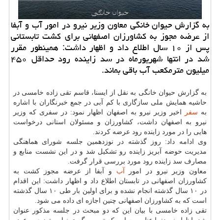
به گزارش حیوان خانگی معاون وزیر نیرو در امور آب و آبفا
از عرضه مجوز به كشاورزان اصفهانی برای كشت تابستانی
پس از ۱۰ سال اطلاع داد و اظهار داشت: همینطور مقرر
شد در انتها شهریورماه در سد زاینده رود حداقل ۴۵۰
میلیون مترمكعب آب باقی بماند.
به گزارش حیوان خانگی به نقل از ایسنا، قاسم تقی زاده خامسی در
حاشیه همایش ملی سازگاری با كم آبی در جمع خبرنگاران با اشاره
به
سفر
اخیر وزیر نیرو به اصفهان اظهار نمود: در سفری كه وزیر
نیرو به اصفهان داشت، كشاورزان و مسئولان استانی درخواست
هایی را در مورد زاینده رود عرضه كردند.
وی ادامه داد: روز گذشته در نوزدهمین جلسه شورای هماهنگی
مدیریت حوضه آبریز زاینده رو تشكیل شد و در این نشست منابع و
مصارف سد زاینده رود مورد بررسی قرار گرفت.
معاون وزیر نیرو در امور
آب
و آبفا از عرضه مجوز كشت به
كشاورزان اصفهانی در تابستان اطلاع داد و اظهار داشت: این اقدام
در ۱۰ سال گذشته انجام نشده و برای اولین بار طی ۱۰ سال گذشته
است كه به كشاورزان اصفهانی چنین اجازه ای داده می شود.
تقی زاده خامسی با بیان این كه دو مبحث در جلسه مذكور عنوان